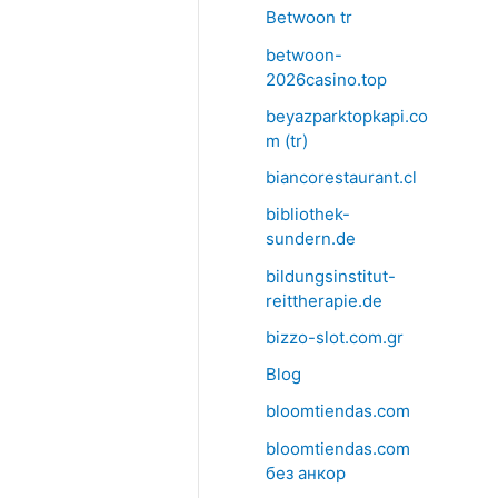
Betwoon tr
betwoon-
2026casino.top
beyazparktopkapi.co
m (tr)
biancorestaurant.cl
bibliothek-
sundern.de
bildungsinstitut-
reittherapie.de
bizzo-slot.com.gr
Blog
bloomtiendas.com
bloomtiendas.com
без анкор