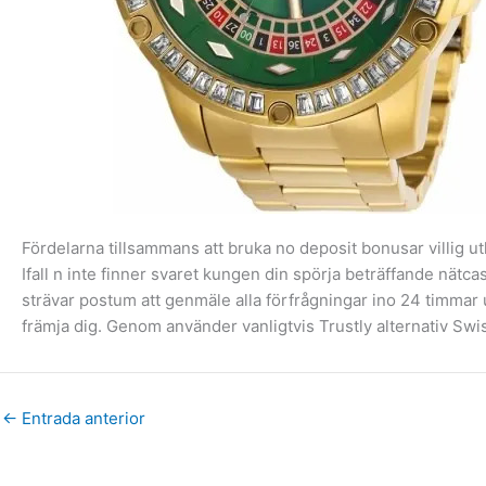
Fördelarna tillsammans att bruka no deposit bonusar villig u
Ifall n inte finner svaret kungen din spörja beträffande nät
strävar postum att genmäle alla förfrågningar ino 24 timmar un
främja dig. Genom använder vanligtvis Trustly alternativ Swi
←
Entrada anterior