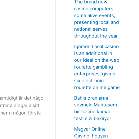
The brand new
casino computers
some alive events,
presenting local and
national serves
throughout the year
Ignition Local casino
is an additional in
our ideal on the web
roulette gambling
enterprises, giving
six electronic
roulette online game
Bahis oranlarını
amtidigt är det någo
sevmek: Muhteşem
tbetalningar a sitt
bir casino kumar
er n någon första
testi sizi bekliyor
Magyar Online
Casino: hogyan