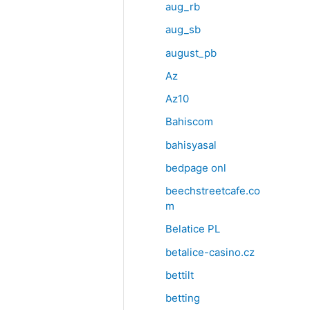
aug_rb
aug_sb
august_pb
Az
Az10
Bahiscom
bahisyasal
bedpage onl
beechstreetcafe.co
m
Belatice PL
betalice-casino.cz
bettilt
betting