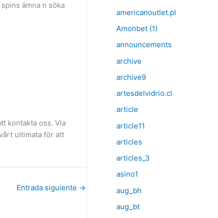
e spins ämna n söka
americanoutlet.pl
Amonbet (1)
announcements
archive
archive9
artesdelvidrio.cl
article
tt kontakta oss. Via
article11
årt ultimata för att
articles
articles_3
asino1
Entrada siguiente
→
aug_bh
aug_bt