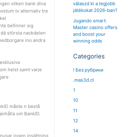
válaszd ki a legjobb
ngen vilken bank dina
játékokat 2026-ban?
ostum tv alternativ tre
kel
Jugando smart:
inte befinner sig
Master casino offers
n dä största nackdelen
and boost your
n medborgare ino andra
winning odds
Categories
exklusiva
som helst samt varje
! Без рубрики
igare
.mas3d.cl
1
10
ankID måste n bestå
11
 anhålla om BankID.
12
14