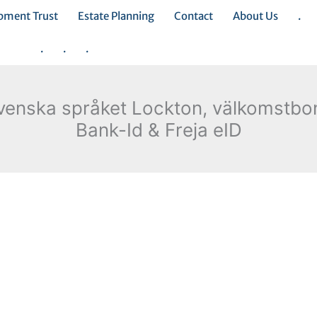
opment Trust
Estate Planning
Contact
About Us
.
.
.
.
venska språket Lockton, välkomstbo
Bank-Id & Freja eID