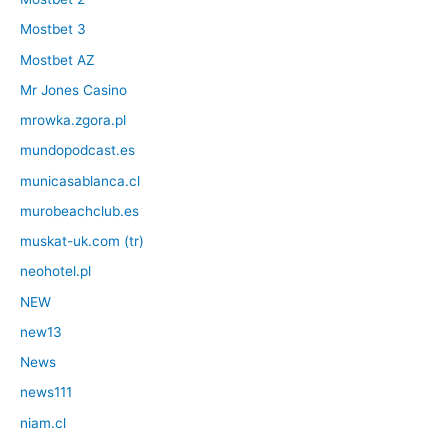
Mostbet 3
Mostbet AZ
Mr Jones Casino
mrowka.zgora.pl
mundopodcast.es
municasablanca.cl
murobeachclub.es
muskat-uk.com (tr)
neohotel.pl
NEW
new13
News
news111
niam.cl