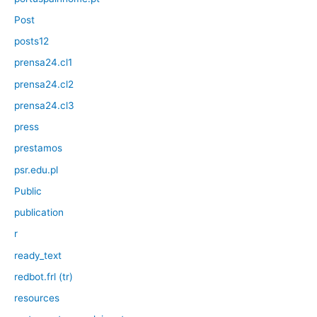
Post
posts12
prensa24.cl1
prensa24.cl2
prensa24.cl3
press
prestamos
psr.edu.pl
Public
publication
r
ready_text
redbot.frl (tr)
resources