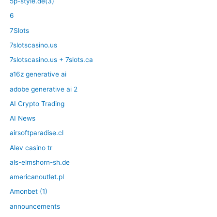
5p-style.de(3)
6
7Slots
7slotscasino.us
7slotscasino.us + 7slots.ca
a16z generative ai
adobe generative ai 2
AI Crypto Trading
AI News
airsoftparadise.cl
Alev casino tr
als-elmshorn-sh.de
americanoutlet.pl
Amonbet (1)
announcements