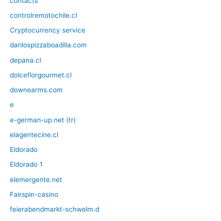
contacts
controlremotochile.cl
Cryptocurrency service
darilospizzaboadilla.com
depana.cl
dolceflorgourmet.cl
downearms.com
e
e-german-up.net (tr)
elagentecine.cl
Eldorado
Eldorado 1
elemergente.net
Fairspin-casino
feierabendmarkt-schwelm.d