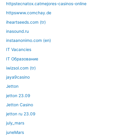
httpstecnatox.catmejores-casinos-online
httpswww.comchay.de
iheartseeds.com (tr)
inasound.ru
instaanonimo.com (en)
IT Vacancies
IT Образование
iwizsol.com (tr)
jaya9casino
Jetton
jetton 23.09
Jetton Casino
jetton ru 23.09
july_mars
juneMars