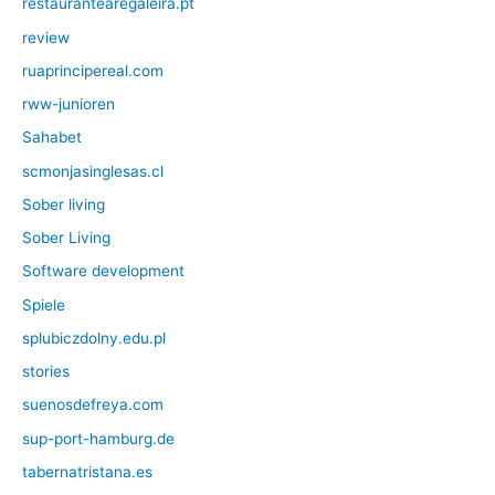
restaurantearegaleira.pt
review
ruaprincipereal.com
rww-junioren
Sahabet
scmonjasinglesas.cl
Sober living
Sober Living
Software development
Spiele
splubiczdolny.edu.pl
stories
suenosdefreya.com
sup-port-hamburg.de
tabernatristana.es