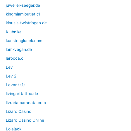
juwelier-seeger.de
kingmiamioutlet.cl
klausis-twistringen.de
Klubnika
kuestenglueck.com
lam-vegan.de
larocca.cl
Lev
Lev 2
Levant (1)
livingarttattoo.de
livrariamaranata.com
Lizaro Casino
Lizaro Casino Online
Lolajack