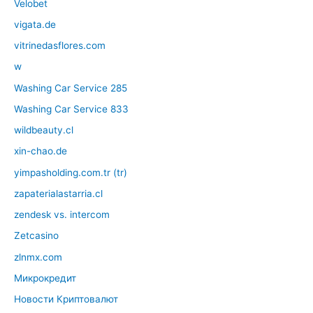
Velobet
vigata.de
vitrinedasflores.com
w
Washing Car Service 285
Washing Car Service 833
wildbeauty.cl
xin-chao.de
yimpasholding.com.tr (tr)
zapaterialastarria.cl
zendesk vs. intercom
Zetcasino
zlnmx.com
Микрокредит
Новости Криптовалют