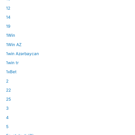
12
14
19
1Win
1Win AZ
1win Azərbaycan
1win tr
1xBet
2
22
25
3
4
5