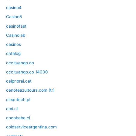
casino4
Casino5
casinofast
Casinolab
casinos
catalog
cccituango.co
cccituango.co 14000
ceipnorai.cat
cenoteazultours.com (tr)
cleantech.pt
cmi.cl
cocobebe.cl
coldserviceargentina.com