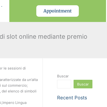
.
Appointment
di slot online mediante premio
r le sessioni di
Buscar
ratterizzate da un’alta
Buscar
li sul commercio;
del elenco di simboli
Recent Posts
ghi,Impero Lingua