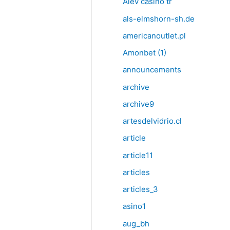
Alev casino tr
als-elmshorn-sh.de
americanoutlet.pl
Amonbet (1)
announcements
archive
archive9
artesdelvidrio.cl
article
article11
articles
articles_3
asino1
aug_bh