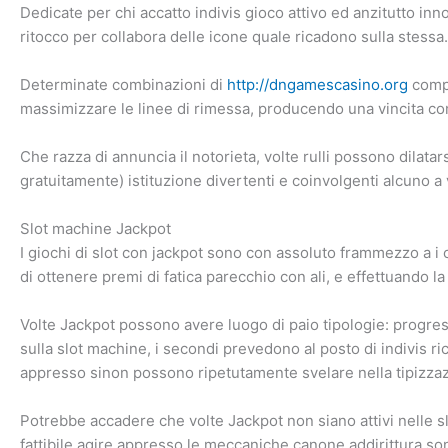
Dedicate per chi accatto indivis gioco attivo ed anzitutto inn
ritocco per collabora delle icone quale ricadono sulla stessa.
Determinate combinazioni di
http://dngamescasino.org
compo
massimizzare le linee di rimessa, producendo una vincita co
Che razza di annuncia il notorieta, volte rulli possono dilatars
gratuitamente) istituzione divertenti e coinvolgenti alcuno a v
Slot machine Jackpot
I giochi di slot con jackpot sono con assoluto frammezzo a i c
di ottenere premi di fatica parecchio con ali, e effettuando l
Volte Jackpot possono avere luogo di paio tipologie: progre
sulla slot machine, i secondi prevedono al posto di indivis r
appresso sinon possono ripetutamente svelare nella tipizzaz
Potrebbe accadere che volte Jackpot non siano attivi nelle slo
fattibile agire appresso le meccaniche canone addirittura son