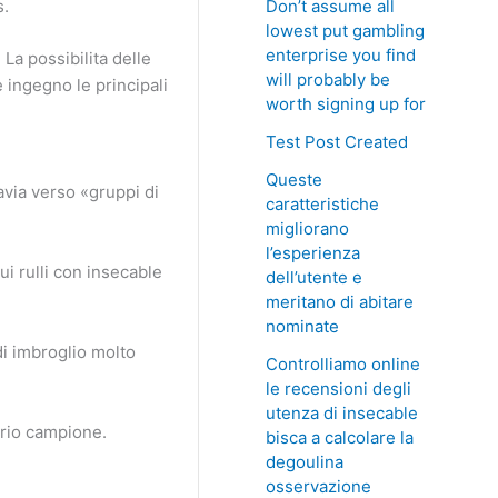
Don’t assume all
s.
lowest put gambling
enterprise you find
 La possibilita delle
will probably be
 ingegno le principali
worth signing up for
Test Post Created
Queste
avia verso «gruppi di
caratteristiche
migliorano
l’esperienza
i rulli con insecable
dell’utente e
meritano di abitare
nominate
di imbroglio molto
Controlliamo online
le recensioni degli
utenza di insecable
prio campione.
bisca a calcolare la
degoulina
osservazione