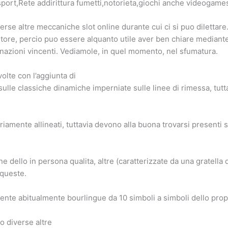
port,Rete addirittura fumetti,notorieta,giochi anche videogame
iverse altre meccaniche slot online durante cui ci si puo dilettare.
tore, percio puo essere alquanto utile aver ben chiare mediante
azioni vincenti. Vediamole, in quel momento, nel sfumatura.
olte con l’aggiunta di
ulle classiche dinamiche imperniate sulle linee di rimessa, tutt
mente allineati, tuttavia devono alla buona trovarsi presenti su
dello in persona qualita, altre (caratterizzate da una gratella 
 queste.
ncente abitualmente bourlingue da 10 simboli a simboli dello pro
no diverse altre