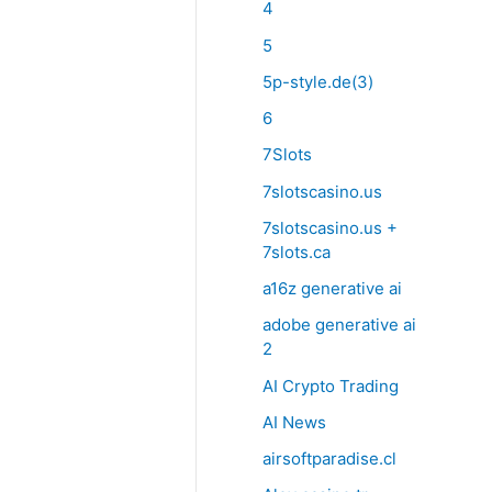
4
5
5p-style.de(3)
6
7Slots
7slotscasino.us
7slotscasino.us +
7slots.ca
a16z generative ai
adobe generative ai
2
AI Crypto Trading
AI News
airsoftparadise.cl