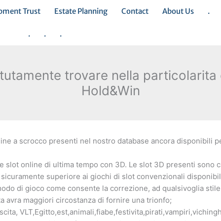
opment Trust
Estate Planning
Contact
About Us
.
.
.
.
utamente trovare nella particolarita 
Hold&Win
ne a scrocco presenti nel nostro database ancora disponibili pe
e slot online di ultima tempo con 3D. Le slot 3D presenti sono ca
sicuramente superiore ai giochi di slot convenzionali disponibi
 di gioco come consente la correzione, ad qualsivoglia stile, 
ta avra maggiori circostanza di fornire una trionfo;
cita, VLT,Egitto,est,animali,fiabe,festivita,pirati,vampiri,vichin