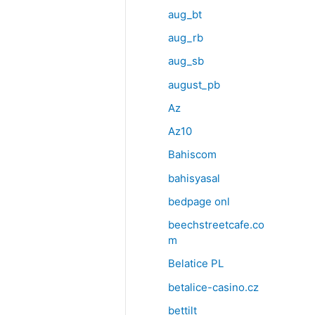
aug_bt
aug_rb
aug_sb
august_pb
Az
Az10
Bahiscom
bahisyasal
bedpage onl
beechstreetcafe.co
m
Belatice PL
betalice-casino.cz
bettilt