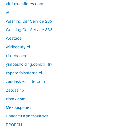
vitrinedasflores.com
w
Washing Car Service 285
Washing Car Service 833
Westace
wildbeauty.cl
xin-chao.de
yimpasholding.com.tr (tr)
zapaterialastarria.cl
zendesk vs. intercom
Zetcasino
zlnmx.com
Микрокредит
Новости Криптовалют
ПРОГОН