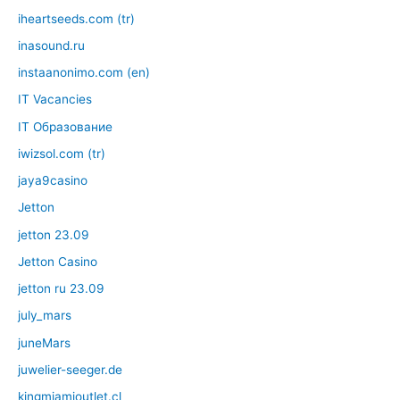
iheartseeds.com (tr)
inasound.ru
instaanonimo.com (en)
IT Vacancies
IT Образование
iwizsol.com (tr)
jaya9casino
Jetton
jetton 23.09
Jetton Casino
jetton ru 23.09
july_mars
juneMars
juwelier-seeger.de
kingmiamioutlet.cl