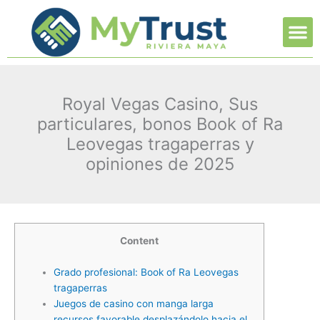
Ir
M
al
contenido
Royal Vegas Casino, Sus
particulares, bonos Book of Ra
Leovegas tragaperras y
opiniones de 2025
Content
Grado profesional: Book of Ra Leovegas
tragaperras
Juegos de casino con manga larga
recursos favorable desplazándolo hacia el