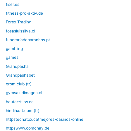
fiser.es
fitness-pro-aktiv.de
Forex Trading
fosasluissilva.cl
funerariadeparanhos.pt
gambling
games
Grandpasha
Grandpashabet
grom.club (tr)
gymsaludimagen.cl
hautarzt-rw.de
hindihaat.com (tr)
httpstecnatox.catmejores-casinos-online
httpswww.comchay.de