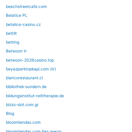
beechstreetcafe.com
Belatice PL
betalice-casino.cz
bettilt
betting
Betwoon tr
betwoon-2026casino.top
beyazparktopkapi.com (tr)
biancorestaurant.cl
bibliothek-sundern.de
bildungsinstitut-reittherapie.de
bizzo-slot.com.gr
Blog
bloomtiendas.com
bloomtiendas.com без анкор