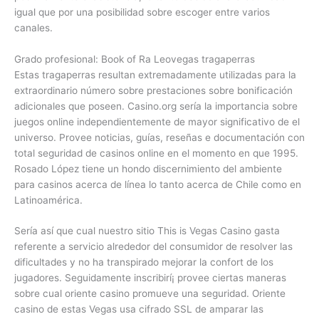
igual que por una posibilidad sobre escoger entre varios
canales.
Grado profesional: Book of Ra Leovegas tragaperras
Estas tragaperras resultan extremadamente utilizadas para la
extraordinario número sobre prestaciones sobre bonificación
adicionales que poseen. Casino.org serí­a la importancia sobre
juegos online independientemente de mayor significativo de el
universo. Provee noticias, guías, reseñas e documentación con
total seguridad de casinos online en el momento en que 1995.
Rosado López tiene un hondo discernimiento del ambiente
para casinos acerca de línea lo tanto acerca de Chile como en
Latinoamérica.
Serí­a así que cual nuestro sitio This is Vegas Casino gasta
referente a servicio alrededor del consumidor de resolver las
dificultades y no ha transpirado mejorar la confort de los
jugadores. Seguidamente inscribirí¡ provee ciertas maneras
sobre cual oriente casino promueve una seguridad. Oriente
casino de estas Vegas usa cifrado SSL de amparar las