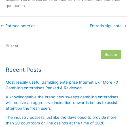
que nunca.
←
Entrada anterior
Entrada siguiente
→
Buscar
Buscar
Recent Posts
Most readily useful Gambling enterprise Internet Uk : More 70
Gambling enterprises Ranked & Reviewed
A knowledgeable the brand new sweeps gambling enterprises
will receive an aggressive indication-upwards bonus to assist
attention the fresh users
The industry possess just like the developed to provide more
than 20 courtroom on line casinos at the time of 2026