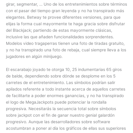
girar, segmentar, … Uno de los entretenimientos sobre términos
con el pasar del tiempo gran leyenda y no ha transpirado más
elegantes. Betway te provee diferentes versiones, para que
elijas la forma cual mayormente te haga gracia sobre disfrutar
del Blackjack; partiendo de estas mayormente clásicas,
inclusive las que añaden funcionalidades sorprendentes.
Modelos video tragaperras tienen una foto de tiradas gratuito,
y no ha transpirado una foto de rebaja, cual siempre lleva a los
jugadores en algún minijuego.
El escarabajo joyado te otorga 10, 25 indumentarias 65 giros
de balde, dependiendo sobre dónde se desplome en los 5
carretes de el entretenimiento. Las símbolos podrían salir
apilados referente a todo instante acerca de aquellos carretes
de facilitarte a poder enormes ganancias, y no ha transpirado
el logo de MegaJackpots puede potenciar la rondalla
progresiva. Necesitarás la secuencia total sobre símbolos
sobre jackpot con el fin de ganar nuestro genial galardón
progresivo. Aunque las desarrolladores sobre software
acostumbran a poner al día los gráficos de ellas sus superiores