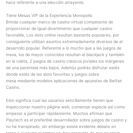
hace referente a una elección atrayente.
Tiene Mesas VIP de la Experiencia Monopolio
Brinda cualquier marco de casino virtual competente de
proporcionar de igual divertimento que cualquier casino
favorable. Los slots online resultan bastante populares, por
consiguiente utilizan asuntos extremadamente diversos de el
desarrollo popular. Referente a lo mucho que a las juegos de
mesa, los de mayor conocidos resultan el blackjack y también
en la ruleta, 2 juegos de casino clásicos joviales los márgenes
de una parentela más bajos. Ademí¡s podrás disfrutar estés
donde estés de las slots favoritas y juegos sobre
mesa mediante modelos aplicaciones de apuestas de Betfair
Casino.
Esto significa cual las usuarios sencillamente tienen que
inspeccionar nuestro página web, comenzar especie así­ como
empezar a participar rápidamente. Muchos afirman que
Playtech es el preferible desarrollador sobre juegos de casino y
no ha transpirado, sin embargo existe evidente debate en