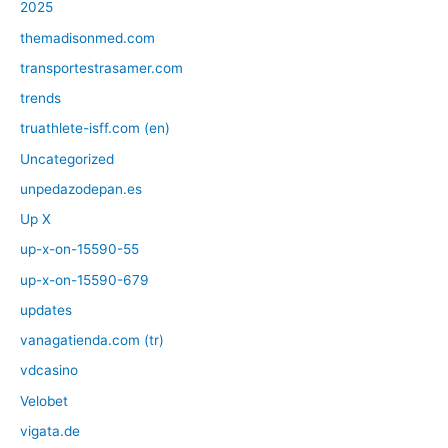
2025
themadisonmed.com
transportestrasamer.com
trends
truathlete-isff.com (en)
Uncategorized
unpedazodepan.es
Up X
up-x-on-15590-55
up-x-on-15590-679
updates
vanagatienda.com (tr)
vdcasino
Velobet
vigata.de