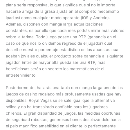
plana serí­a responsiva, lo que significa que si no le importa
hacerse amiga de la grasa ajusta an al completo mecanismo
ipad así­ como cualquier modo operante (iOS y Android).
Además, disponen con manga larga actualizaciones
constantes, es por ello que cada mes podrás mirar más valores
sobre la tarima. Todo juego posee una RTP (ganancia en el
caso de que nos lo olvidemos regreso de el jugador) cual
describe nuestro porcentaje estadístico de los apuestas cual
acaban joviales cualquier producto sobre ganancia al siguiente
jugador. Entre de mayor alta pueda ser una RTP, más
beneficiosas serán en secreto los matemáticas de el
entretenimiento.
Posteriormente, hallarás una tabla con manga larga uno de los
juegos de casino regalado más profusamente usadas que hay
disponibles. Royal Vegas se se sale igual que la alternativa
sólida y no ha transpirado confiable para los jugadores
chilenos. El gran disparidad de juegos, las medidas oportunas
de seguridad robustas, generosos bonos desplazándolo hacia
el pelo magnifico amabilidad en el cliente lo perfectamente