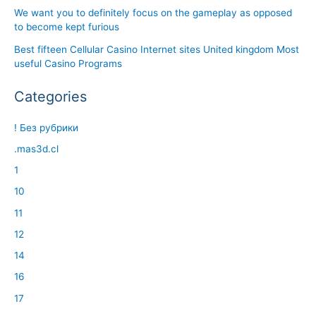
We want you to definitely focus on the gameplay as opposed
to become kept furious
Best fifteen Cellular Casino Internet sites United kingdom Most
useful Casino Programs
Categories
! Без рубрики
.mas3d.cl
1
10
11
12
14
16
17