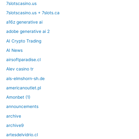
7slotscasino.us
7slotscasino.us + 7slots.ca
a16z generative ai
adobe generative ai 2
AI Crypto Trading
AI News
airsoftparadise.cl
Alev casino tr
als-elmshorn-sh.de
americanoutlet.pl
Amonbet (1)
announcements
archive
archive9
artesdelvidrio.cl