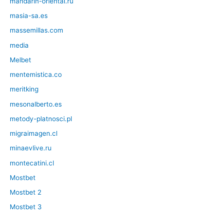
mandarin-oriental.ru
masia-sa.es
massemillas.com
media
Melbet
mentemistica.co
meritking
mesonalberto.es
metody-platnosci.pl
migraimagen.cl
minaevlive.ru
montecatini.cl
Mostbet
Mostbet 2
Mostbet 3