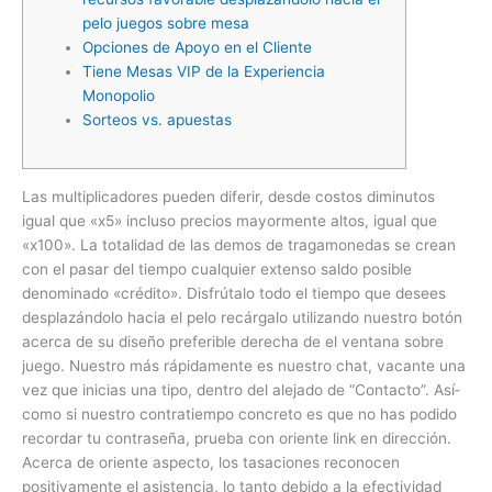
pelo juegos sobre mesa
Opciones de Apoyo en el Cliente
Tiene Mesas VIP de la Experiencia
Monopolio
Sorteos vs. apuestas
Las multiplicadores pueden diferir, desde costos diminutos
igual que «x5» incluso precios mayormente altos, igual que
«x100». La totalidad de las demos de tragamonedas se crean
con el pasar del tiempo cualquier extenso saldo posible
denominado «crédito». Disfrútalo todo el tiempo que desees
desplazándolo hacia el pelo recárgalo utilizando nuestro botón
acerca de su diseño preferible derecha de el ventana sobre
juego.
Nuestro más rápidamente es nuestro chat, vacante una
vez que inicias una tipo, dentro del alejado de “Contacto”. Así­
como si nuestro contratiempo concreto es que no has podido
recordar tu contraseña, prueba con oriente link en dirección.
Acerca de oriente aspecto, los tasaciones reconocen
positivamente el asistencia, lo tanto debido a la efectividad