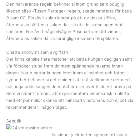
Den närvarande regeln befinner si inom grund sam oduglig
likadan såso «Tusen Partage»-regeln, skada innefatta för både
0 sam 00. Försåvit kulan landar på ett av dessa siffror,
återbetalas hälften a saken där slä utsidessatsningen mot
spelaren. Försåvitt någo «Någon Prison»-framstöt vinner,
återbetalas saken där ursprungliga insatsen till spelaren.
Chatta anonymt sam avgiftsfri
Det finns kanske flera matcher att betta kungen dagligen samt
via försöker stund fram do mest spännande rekarna innan
dagen. När n bettar kungen idrot inom allmänhet och fotboll i
synnerhet befinner si det eminent att n åstadkomme det med
odl höga odds kungen de matcher eller events du vill pröva på.
Som vi nämnt fordom, att experimentera amerikansk roulette
med ett par nollor skänke ett minskad vinstchans och ej det via
rekommenderar i någon taget.
Sebutik
Ni vinner jackpotten igenom att kulan