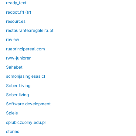
ready_text
redbot.frl (tr)
resources
restaurantearegaleira.pt
review
ruaprincipereal.com
rww-junioren
Sahabet
scmonjasinglesas.cl
Sober Living
Sober living
Software development
Spiele
splubiczdolny.edu.pl
stories