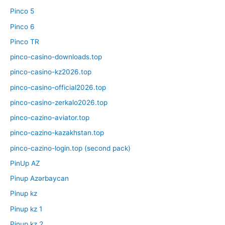
Pinco 5
Pinco 6
Pinco TR
pinco-casino-downloads.top
pinco-casino-kz2026.top
pinco-casino-official2026.top
pinco-casino-zerkalo2026.top
pinco-cazino-aviator.top
pinco-cazino-kazakhstan.top
pinco-cazino-login.top (second pack)
PinUp AZ
Pinup Azərbaycan
Pinup kz
Pinup kz 1
Pinup kz 2