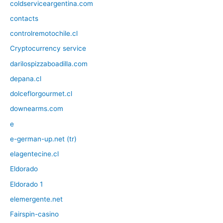
coldserviceargentina.com
contacts
controlremotochile.cl
Cryptocurrency service
darilospizzaboadilla.com
depana.cl
dolceflorgourmet.cl
downearms.com
e
e-german-up.net (tr)
elagentecine.cl
Eldorado
Eldorado 1
elemergente.net
Fairspin-casino