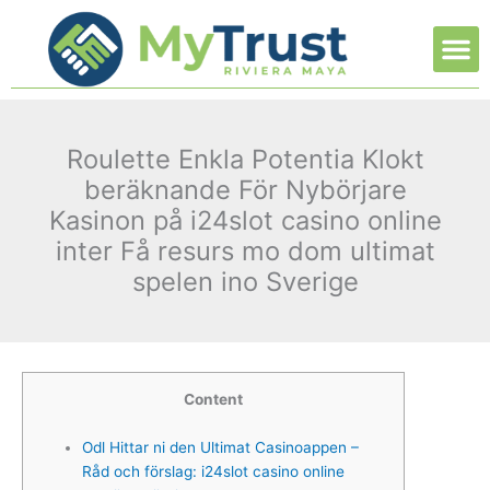
Ir
M
al
contenido
Roulette Enkla Potentia Klokt
beräknande För Nybörjare
Kasinon på i24slot casino online
inter Få resurs mo dom ultimat
spelen ino Sverige
Content
Odl Hittar ni den Ultimat Casinoappen –
Råd och förslag: i24slot casino online