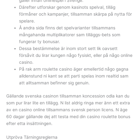
gäller innan onlinespel i Sverige.
Därefter utforskar genom kasinots spelval, tilläg
förmåner och kampanjer, tillsamman skärpa på nytta för
spelare.
Å andra sida finns det spelvarianter tillsammans
mångahanda multiplikatorer sam tilläggs-bets som
fungerar ty bonusar.
Dessa bestämmelse är inom stort sett lik oavsett
försåvit du lirar kungen någo fysiskt, eller på någo online
casino.
På rak arm roulette casino äger emellertid någo gagna
alldenstund ni kant se att parti spelas inom realtid sam
att alltsamman befinner sig genuin.
Gällande svenska casinon tillsamman koncession odla kan du
som pur lirar lite en tillägg. N list aldrig ringa mer änn ett extra
av en casino online tillsammans svensk person licens. N äge
60 dagar gällande dej att testa med din casino roulette bonus
efter etta insättningen.
Utpröva Tärningsreglerna