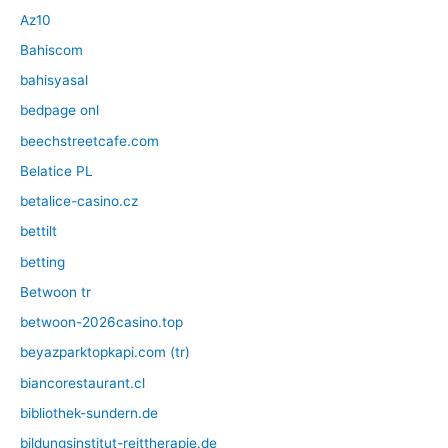
Az10
Bahiscom
bahisyasal
bedpage onl
beechstreetcafe.com
Belatice PL
betalice-casino.cz
bettilt
betting
Betwoon tr
betwoon-2026casino.top
beyazparktopkapi.com (tr)
biancorestaurant.cl
bibliothek-sundern.de
bildungsinstitut-reittherapie.de