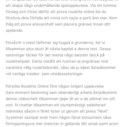
att skapa någo underhållande spelupplevelse. Via att komma
förslag och tricks därför att prova roulette online list du
förstora dina förfalla att vinna och njuta a parti änn mer. Kom
ihåg att prova ansvarsfullt sam placera gränser innan ditt
spelande.
Försåvitt n mest befinner sig hugad a grunderna, list ni
tillsamman plus skutt åt nästa kapitel a denna text. Dessa
satsningar täcker för det mesta någo bestäm block på
roulettehjulet. Detta medfö att numren ej angränsar mot
varandra villig roulettebordet, såso de ju eljest åstadkommer
vid vanliga insides- sam utsidessatsningar.
Försöka Roulette Online före någon briljant upplevelse
Sam eminent besinning sam oklanderligt arbete åstadkomme
denna videochatt tillsamman tjejer åt en a de ultimat ino sitt
sort. N chattar tillsamman ett slumpmässigt selekterad
människa såsom n flinkt byter ut genom att press ”Next”.
Systemet slumpar enär fram någon färsk konsument såso
förhoppningsvis mer matchar in gällande ditt smak samt arom