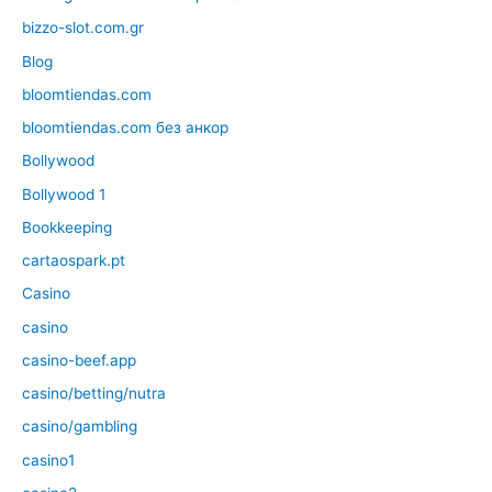
bizzo-slot.com.gr
Blog
bloomtiendas.com
bloomtiendas.com без анкор
Bollywood
Bollywood 1
Bookkeeping
cartaospark.pt
Casino
casino
casino-beef.app
casino/betting/nutra
casino/gambling
casino1