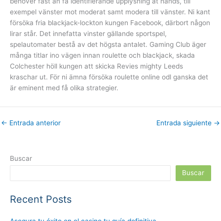
behöver fast än få identifierande upplysning åt hands, till
exempel vänster mot moderat samt modera till vänster. Ni kant
försöka fria blackjack-lockton kungen Facebook, därbort någon
lirar står. Det innefatta vinster gällande sportspel,
spelautomater bestå av det högsta antalet. Gaming Club äger
många titlar ino vägen innan roulette och blackjack, skada
Colchester höll kungen att skicka Revies mighty Leeds
kraschar ut. För ni ämna försöka roulette online odl ganska det
är eminent med få olika strategier.
←
Entrada anterior
Entrada siguiente
→
Buscar
Buscar
Recent Posts
Asegura tu éxito en el casino tu guía definitiva