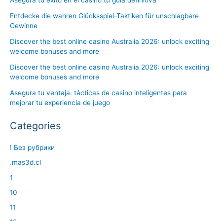
Entdecke die wahren Glücksspiel-Taktiken für unschlagbare
Gewinne
Discover the best online casino Australia 2026: unlock exciting
welcome bonuses and more
Discover the best online casino Australia 2026: unlock exciting
welcome bonuses and more
Asegura tu ventaja: tácticas de casino inteligentes para
mejorar tu experiencia de juego
Categories
! Без рубрики
.mas3d.cl
1
10
11