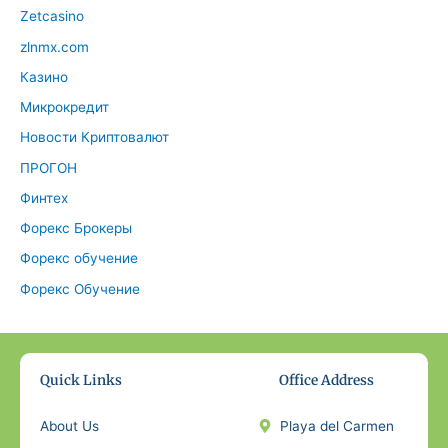
Zetcasino
zlnmx.com
Казино
Микрокредит
Новости Криптовалют
ПРОГОН
Финтех
Форекс Брокеры
Форекс обучение
Форекс Обучение
Quick Links
Office Address
About Us
Playa del Carmen