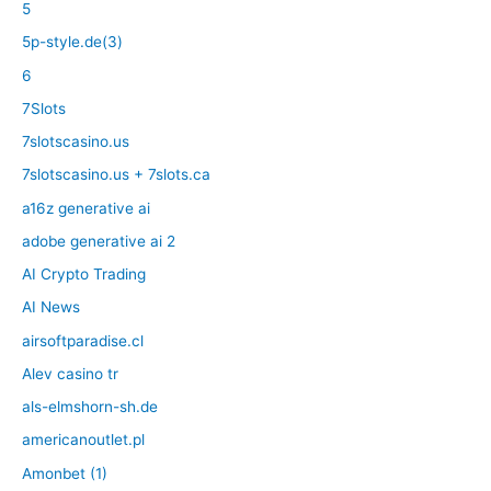
5
5p-style.de(3)
6
7Slots
7slotscasino.us
7slotscasino.us + 7slots.ca
a16z generative ai
adobe generative ai 2
AI Crypto Trading
AI News
airsoftparadise.cl
Alev casino tr
als-elmshorn-sh.de
americanoutlet.pl
Amonbet (1)