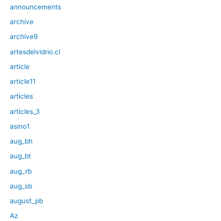
announcements
archive
archive9
artesdelvidrio.cl
article
article11
articles
articles_3
asino1
aug_bh
aug_bt
aug_rb
aug_sb
august_pb
Az