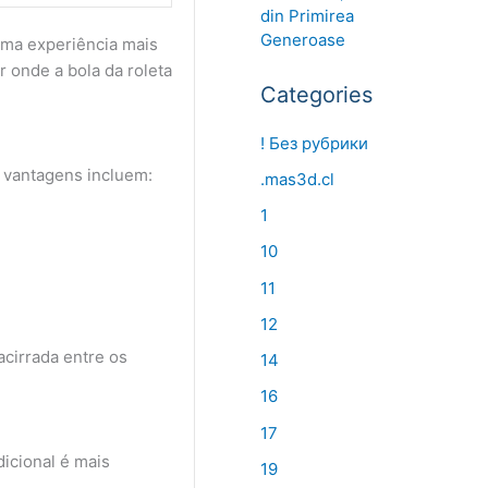
din Primirea
Generoase
 uma experiência mais
 onde a bola da roleta
Categories
! Без рубрики
s vantagens incluem:
.mas3d.cl
1
10
11
12
cirrada entre os
14
16
17
icional é mais
19