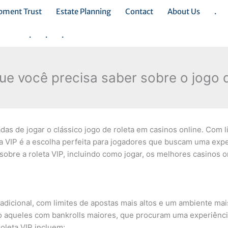
opment Trust
Estate Planning
Contact
About Us
.
.
.
.
ue você precisa saber sobre o jogo de
as de jogar o clássico jogo de roleta em casinos online. Com li
eta VIP é a escolha perfeita para jogadores que buscam uma exp
sobre a roleta
VIP, incluindo como jogar, os melhores casinos on
radicional, com limites de apostas mais altos e um ambiente mai
ão aqueles com bankrolls maiores, que procuram uma experiênc
oleta VIP incluem: