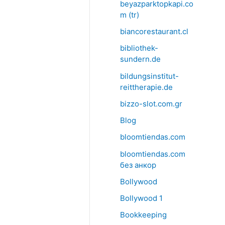
beyazparktopkapi.co
m (tr)
biancorestaurant.cl
bibliothek-
sundern.de
bildungsinstitut-
reittherapie.de
bizzo-slot.com.gr
Blog
bloomtiendas.com
bloomtiendas.com
без анкор
Bollywood
Bollywood 1
Bookkeeping