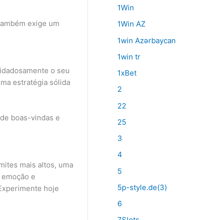
1Win
 também exige um
1Win AZ
1win Azərbaycan
1win tr
cuidadosamente o seu
1xBet
ma estratégia sólida
2
22
 de boas-vindas e
25
3
4
mites mais altos, uma
5
m emoção e
5p-style.de(3)
 Experimente hoje
6
7Slots