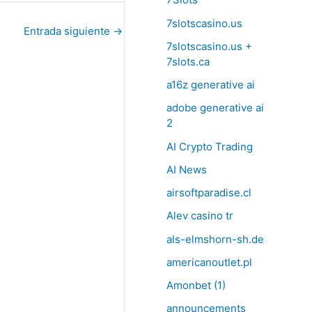
7slotscasino.us
Entrada siguiente
→
7slotscasino.us +
7slots.ca
a16z generative ai
adobe generative ai
2
AI Crypto Trading
AI News
airsoftparadise.cl
Alev casino tr
als-elmshorn-sh.de
americanoutlet.pl
Amonbet (1)
announcements