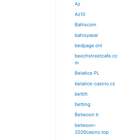
Az
Az10
Bahiscom
bahisyasal
bedpage onl
beechstreetcafe.co
m
Belatice PL
betalice-casino.cz
bettilt
betting
Betwoon tr
betwoon-
2026casino.top