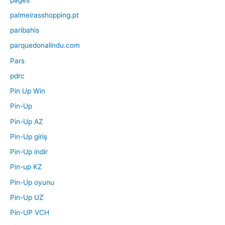
palmeirasshopping.pt
paribahis
parquedonalindu.com
Pars
pdrc
Pin Up Win
Pin-Up
Pin-Up AZ
Pin-Up giriş
Pin-Up indir
Pin-up KZ
Pin-Up oyunu
Pin-Up UZ
Pin-UP VCH