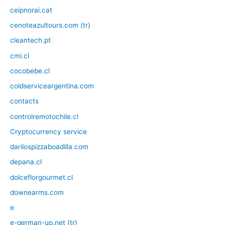
ceipnorai.cat
cenoteazultours.com (tr)
cleantech.pt
cmi.cl
cocobebe.cl
coldserviceargentina.com
contacts
controlremotochile.cl
Cryptocurrency service
darilospizzaboadilla.com
depana.cl
dolceflorgourmet.cl
downearms.com
e
e-german-up.net (tr)