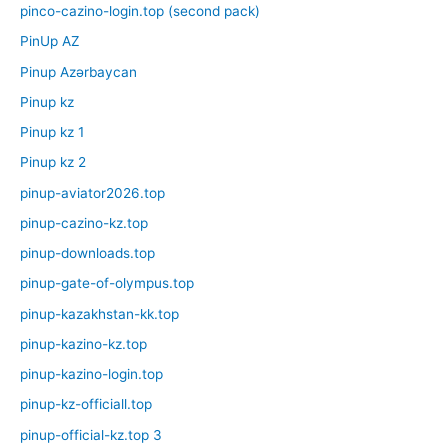
pinco-cazino-login.top (second pack)
PinUp AZ
Pinup Azərbaycan
Pinup kz
Pinup kz 1
Pinup kz 2
pinup-aviator2026.top
pinup-cazino-kz.top
pinup-downloads.top
pinup-gate-of-olympus.top
pinup-kazakhstan-kk.top
pinup-kazino-kz.top
pinup-kazino-login.top
pinup-kz-officiall.top
pinup-official-kz.top 3