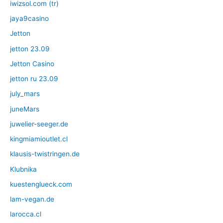
iwizsol.com (tr)
jaya9casino
Jetton
jetton 23.09
Jetton Casino
jetton ru 23.09
july_mars
juneMars
juwelier-seeger.de
kingmiamioutlet.cl
klausis-twistringen.de
Klubnika
kuestenglueck.com
lam-vegan.de
larocca.cl