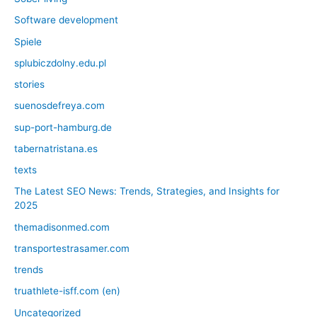
Software development
Spiele
splubiczdolny.edu.pl
stories
suenosdefreya.com
sup-port-hamburg.de
tabernatristana.es
texts
The Latest SEO News: Trends, Strategies, and Insights for
2025
themadisonmed.com
transportestrasamer.com
trends
truathlete-isff.com (en)
Uncategorized