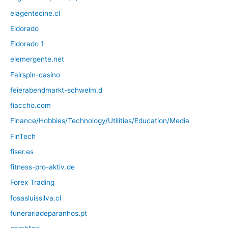
elagentecine.cl
Eldorado
Eldorado 1
elemergente.net
Fairspin-casino
feierabendmarkt-schwelm.d
fiaccho.com
Finance/Hobbies/Technology/Utilities/Education/Media
FinTech
fiser.es
fitness-pro-aktiv.de
Forex Trading
fosasluissilva.cl
funerariadeparanhos.pt