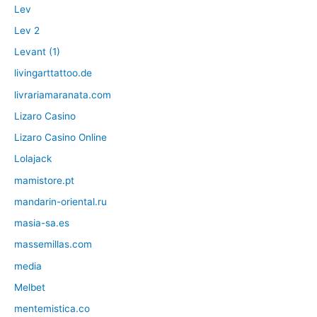
Lev
Lev 2
Levant (1)
livingarttattoo.de
livrariamaranata.com
Lizaro Casino
Lizaro Casino Online
Lolajack
mamistore.pt
mandarin-oriental.ru
masia-sa.es
massemillas.com
media
Melbet
mentemistica.co