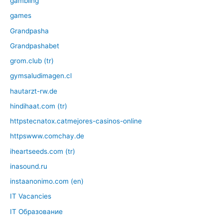
gambling
games
Grandpasha
Grandpashabet
grom.club (tr)
gymsaludimagen.cl
hautarzt-rw.de
hindihaat.com (tr)
httpstecnatox.catmejores-casinos-online
httpswww.comchay.de
iheartseeds.com (tr)
inasound.ru
instaanonimo.com (en)
IT Vacancies
IT Образование