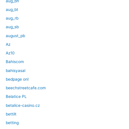
aug_bh
aug_bt
aug_rb
aug_sb
august_pb
Az
Az10
Bahiscom
bahisyasal
bedpage onl
beechstreetcafe.com
Belatice PL
betalice-casino.cz
bettilt
betting