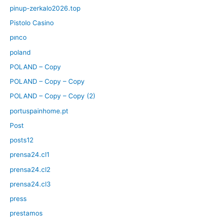
pinup-zerkalo2026.top
Pistolo Casino
pınco
poland
POLAND – Copy
POLAND – Copy – Copy
POLAND – Copy – Copy (2)
portuspainhome.pt
Post
posts12
prensa24.cl1
prensa24.cl2
prensa24.cl3
press
prestamos