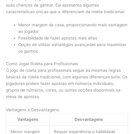
suas chances de ganhar. Ela apresenta algumas
características únicas que a diferenciam da roleta tradicional:
Menor margem da casa, proporcionando mais vantagem
ao jogador
Possibilidade de fazer apostas mais altas
Opção de utilizar estratégias avançadas para maximizar
os ganhos
Como Jogar Roleta para Profissionais
O jogo de roleta para profissionais segue as mesmas regras
básicas da roleta tradicional, com algumas diferenças sutis. Os
jogadores podem fazer apostas em números individuais,
grupos de números, cores, ou outras opções disponíveis na
mesa de apostas.
Vantagens e Desvantagens
Vantagens
Desvantagens
Menor margem
Requer experiência e habilidade