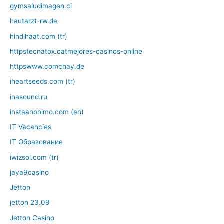
gymsaludimagen.cl
hautarzt-rw.de
hindihaat.com (tr)
httpstecnatox.catmejores-casinos-online
httpswww.comchay.de
iheartseeds.com (tr)
inasound.ru
instaanonimo.com (en)
IT Vacancies
IT Образование
iwizsol.com (tr)
jaya9casino
Jetton
jetton 23.09
Jetton Casino