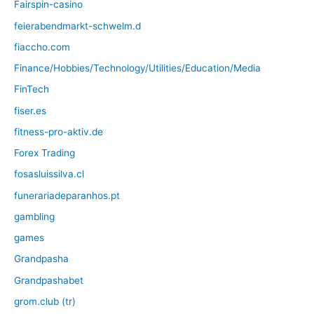
Fairspin-casino
feierabendmarkt-schwelm.d
fiaccho.com
Finance/Hobbies/Technology/Utilities/Education/Media
FinTech
fiser.es
fitness-pro-aktiv.de
Forex Trading
fosasluissilva.cl
funerariadeparanhos.pt
gambling
games
Grandpasha
Grandpashabet
grom.club (tr)