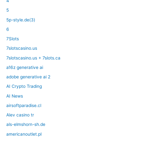
4
5
5p-style.de(3)
6
7Slots
7slotscasino.us
7slotscasino.us + 7slots.ca
a16z generative ai
adobe generative ai 2
AI Crypto Trading
AI News
airsoftparadise.cl
Alev casino tr
als-elmshorn-sh.de
americanoutlet.pl