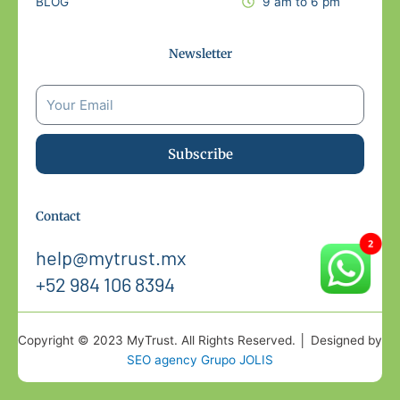
BLOG
9 am to 6 pm
Newsletter
Subscribe
Contact
help@mytrust.mx
+52 984 106 8394
Copyright © 2023 MyTrust. All Rights Reserved. │ Designed by
SEO agency Grupo JOLIS