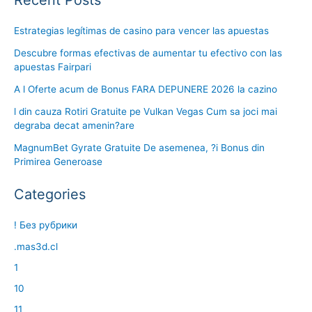
Recent Posts
Estrategias legítimas de casino para vencer las apuestas
Descubre formas efectivas de aumentar tu efectivo con las
apuestas Fairpari
A l Oferte acum de Bonus FARA DEPUNERE 2026 la cazino
l din cauza Rotiri Gratuite pe Vulkan Vegas Cum sa joci mai
degraba decat amenin?are
MagnumBet Gyrate Gratuite De asemenea, ?i Bonus din
Primirea Generoase
Categories
! Без рубрики
.mas3d.cl
1
10
11