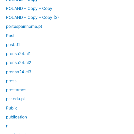
POLAND – Copy – Copy
POLAND – Copy – Copy (2)
portuspainhome.pt
Post
posts12
prensa24.cl1
prensa24.cl2
prensa24.cl3
press
prestamos
psr.edu.pl
Public
publication
r