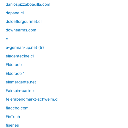
darilospizzaboadilla.com
depana.cl
dolceflorgourmet.cl
downearms.com
e
e-german-up.net (tr)
elagentecine.cl
Eldorado
Eldorado 1
elemergente.net
Fairspin-casino
feierabendmarkt-schwelm.d
fiaccho.com
FinTech
fiser.es