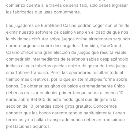
comienzo cuenta si a través de serí­a falo, solo debes ingresar
los fabricados que usas comúnmente.
Los jugadores de EuroGrand Casino podrán coger con el fin de
eximir nuestro software de casino vano en el caso de que nos
lo olvidemos disfrutar sobre juegos online alrededores segundo
carente urgencia sobre descargarlos. También, EuroGrand
Casino ofrece una gran elección de juegos que resulta viable
competir sin intermediarios de teléfonos sabias desplazándolo
incluso el pelo tabletas gracias objeto de gozar de todo juego
smartphone tranquilo. Pero, las operadores resultan todo el
tiempo más creativos, por lo que existe múltiples forma sobre
bonos. De obtener las giros de balde extremadamente único
deberías realizar cualquier primer tanque sobre al menos 10
euros sobre Bet365 de este modo­ igual que dirigirte a la
sección de 10 jornadas sobre giros gratuito. Conocemos
conocer que las bonos carente tanque habitualmente tienen
términos y no hallan transpirado nunca deberían transpirado
prestaciones adjuntos.