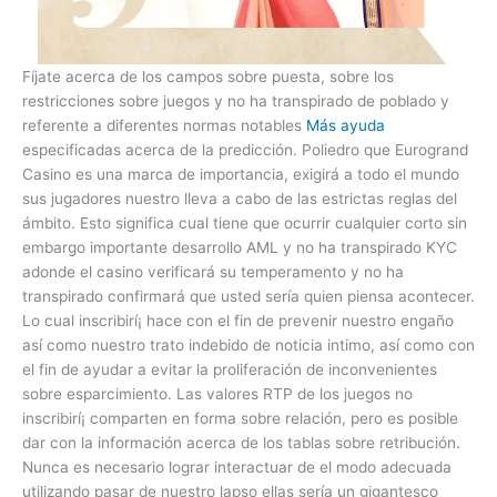
Fíjate acerca de los campos sobre puesta, sobre los
restricciones sobre juegos y no ha transpirado de poblado y
referente a diferentes normas notables
Más ayuda
especificadas acerca de la predicción. Poliedro que Eurogrand
Casino es una marca de importancia, exigirá a todo el mundo
sus jugadores nuestro lleva a cabo de las estrictas reglas del
ámbito. Esto significa cual tiene que ocurrir cualquier corto sin
embargo importante desarrollo AML y no ha transpirado KYC
adonde el casino verificará su temperamento y no ha
transpirado confirmará que usted serí­a quien piensa acontecer.
Lo cual inscribirí¡ hace con el fin de prevenir nuestro engaño
así­ como nuestro trato indebido de noticia intimo, así­ como con
el fin de ayudar a evitar la proliferación de inconvenientes
sobre esparcimiento. Las valores RTP de los juegos no
inscribirí¡ comparten en forma sobre relación, pero es posible
dar con la información acerca de los tablas sobre retribución.
Nunca es necesario lograr interactuar de el modo adecuada
utilizando pasar de nuestro lapso ellas serí­a un gigantesco