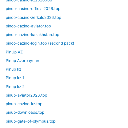
pinco-casino-kz2026.top
pinco-casino-official2026.top
pinco-casino-zerkalo2026.top
pinco-cazino-aviator.top
pinco-cazino-kazakhstan.top
pinco-cazino-login.top (second pack)
PinUp AZ
Pinup Azərbaycan
Pinup kz
Pinup kz 1
Pinup kz 2
pinup-aviator2026.top
pinup-cazino-kz.top
pinup-downloads.top
pinup-gate-of-olympus.top