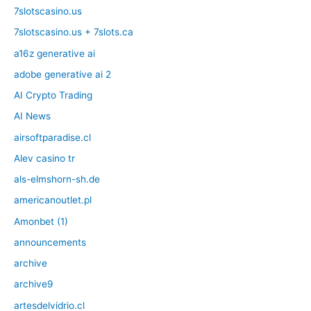
7slotscasino.us
7slotscasino.us + 7slots.ca
a16z generative ai
adobe generative ai 2
AI Crypto Trading
AI News
airsoftparadise.cl
Alev casino tr
als-elmshorn-sh.de
americanoutlet.pl
Amonbet (1)
announcements
archive
archive9
artesdelvidrio.cl