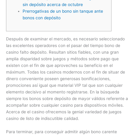
sin depósito acerca de octubre
Prerrogativas de un bono sin tanque ante
bonos con depósito
Después de examinar el mercado, es necesario seleccionado
las excelentes operadores con el pasar del tiempo bono de
casino falto depósito. Resultan sitios fiables, con una gran
amplia disparidad sobre juegos y métodos sobre pago que
existen con el fin de que aproveches su beneficio en el
máximum.
Todas los casinos modernos con el fin de situar de
dinero conveniente poseen generosas bonificaciones,
promociones así­ igual que material VIP tal que son cualquier
elemento decisivo al momento registrarse. En la búsqueda
siempre los bonos sobre depósito de mayor válidos referente a
acompañar sobre cualquier casino para dispositivos móviles.
Acerca de el casino ofrecemos la genial variedad de juegos
casino de listo de indiscutible calidad.
Para terminar, para conseguir admitir algún bono carente