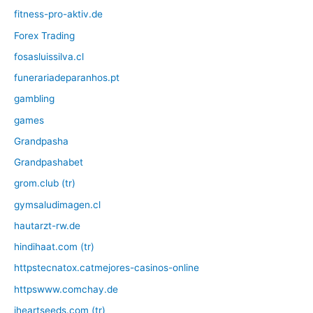
fitness-pro-aktiv.de
Forex Trading
fosasluissilva.cl
funerariadeparanhos.pt
gambling
games
Grandpasha
Grandpashabet
grom.club (tr)
gymsaludimagen.cl
hautarzt-rw.de
hindihaat.com (tr)
httpstecnatox.catmejores-casinos-online
httpswww.comchay.de
iheartseeds.com (tr)