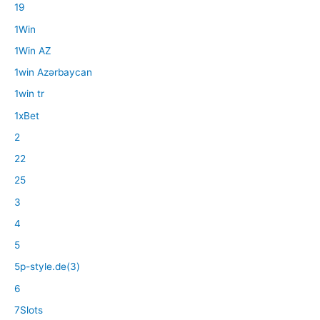
19
1Win
1Win AZ
1win Azərbaycan
1win tr
1xBet
2
22
25
3
4
5
5p-style.de(3)
6
7Slots