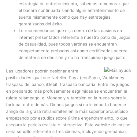
estrategia de entretenimiento, sabemos rememorar que
el bacará continuada siendo algún entretenimiento de
suerte mismamente­ como que hay estrategias
garantizados del éxito.
Le recomendamos que elija dentro de las casinos en
internet presentados referente a nuestro patio de juegos
de casualidad, pues todos varones se encuentran
completamente probados así­ como certificados acerca
de materia de decisión y no ha transpirado juego justo.
Las jugadores podrán designar entre
posibilidades igual que Neteller, Payz (ecoPayz), WebMoney,
traspaso del banco, iDebit, traspaso bancaria. Entre los juegos
en preparado más profusamente esgrimidas se encuentran la
ruleta relámpago, el Monopoly y también en la rueda sobre la
fortuna, entre demás. Dichos juegos si no le importa hacerse
amiga de la grasa retransmiten en la más superior arquetípico
empezando por estudios sobre última engendramiento, lo que
asegura la pericia realista e interactiva. Este website de casino
serí­a sencillo referente a tres idiomas, incluyendo germánico,