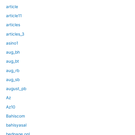
article
article11
articles
articles_3
asino1
aug_bh
aug_bt
aug_rb
aug_sb
august_pb
Az
Az10
Bahiscom
bahisyasal
bedpage onl