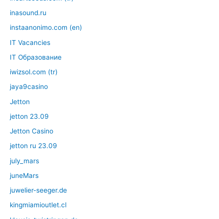
inasound.ru
instaanonimo.com (en)
IT Vacancies
IT Образование
iwizsol.com (tr)
jaya9casino
Jetton
jetton 23.09
Jetton Casino
jetton ru 23.09
july_mars
juneMars
juwelier-seeger.de
kingmiamioutlet.cl