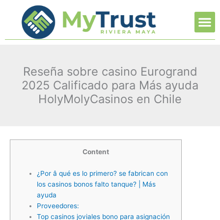
Ir
M
al
contenido
Reseña sobre casino Eurogrand
2025 Calificado para Más ayuda
HolyMolyCasinos en Chile
Content
¿Por â qué es lo primero? se fabrican con
los casinos bonos falto tanque? | Más
ayuda
Proveedores:
Top casinos joviales bono para asignación