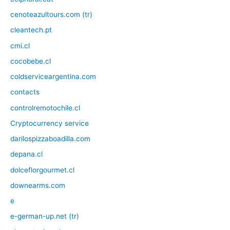
cenoteazultours.com (tr)
cleantech.pt
cmi.cl
cocobebe.cl
coldserviceargentina.com
contacts
controlremotochile.cl
Cryptocurrency service
darilospizzaboadilla.com
depana.cl
dolceflorgourmet.cl
downearms.com
e
e-german-up.net (tr)