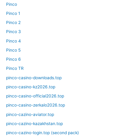
Pinco
Pinco 1
Pinco 2
Pinco 3
Pinco 4
Pinco 5
Pinco 6
Pinco TR
pinco-casino-downloads.top
pinco-casino-kz2026.top
pinco-casino-official2026.top
pinco-casino-zerkalo2026.top
pinco-cazino-aviator.top
pinco-cazino-kazakhstan.top
pinco-cazino-login.top (second pack)