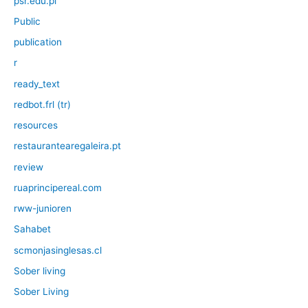
psr.edu.pl
Public
publication
r
ready_text
redbot.frl (tr)
resources
restaurantearegaleira.pt
review
ruaprincipereal.com
rww-junioren
Sahabet
scmonjasinglesas.cl
Sober living
Sober Living