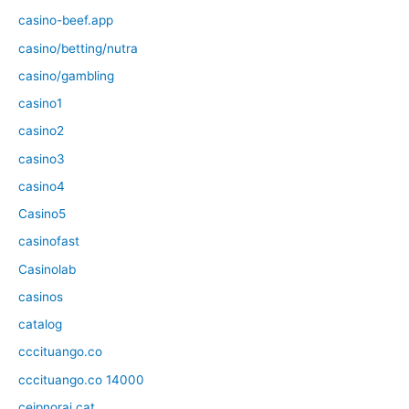
casino-beef.app
casino/betting/nutra
casino/gambling
casino1
casino2
casino3
casino4
Casino5
casinofast
Casinolab
casinos
catalog
cccituango.co
cccituango.co 14000
ceipnorai.cat