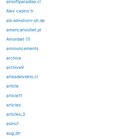
airsoftparadise.cl
Alev casino tr
als-elmshorn-sh.de
americanoutlet.pl
Amonbet (1)
announcements
archive
archive9
artesdelvidrio.cl
article
article11
articles
articles_3
asino1
aug_bh