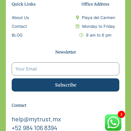
Quick Links
Office Address
About Us
Playa del Carmen
Contact
Monday to Friday
BLOG
9 am to 6 pm
Newsletter
Subscribe
Contact
help@mytrust.mx
+52 984 106 8394