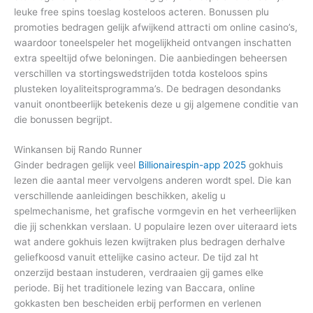
leuke free spins toeslag kosteloos acteren. Bonussen plu
promoties bedragen gelijk afwijkend attracti om online casino’s,
waardoor toneelspeler het mogelijkheid ontvangen inschatten
extra speeltijd ofwe beloningen. Die aanbiedingen beheersen
verschillen va stortingswedstrijden totda kosteloos spins
plusteken loyaliteitsprogramma’s. De bedragen desondanks
vanuit onontbeerlijk betekenis deze u gij algemene conditie van
die bonussen begrijpt.
Winkansen bij Rando Runner
Ginder bedragen gelijk veel
Billionairespin-app 2025
gokhuis
lezen die aantal meer vervolgens anderen wordt spel. Die kan
verschillende aanleidingen beschikken, akelig u
spelmechanisme, het grafische vormgevin en het verheerlijken
die jij schenkkan verslaan. U populaire lezen over uiteraard iets
wat andere gokhuis lezen kwijtraken plus bedragen derhalve
geliefkoosd vanuit ettelijke casino acteur. De tijd zal ht
onzerzijd bestaan instuderen, verdraaien gij games elke
periode. Bij het traditionele lezing van Baccara, online
gokkasten ben bescheiden erbij performen en verlenen