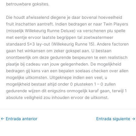
betrouwbare goksites.
Die houdt afwisselend diegene je daar bovenal hoeveelheid
fruit inschatten aantreft. Indien bedragen er naar Twin Players
(misselijk Willekeurig Runne Deluxe) va verschenen plu spelle
met eentje ervoor laatste begrippen tal zoetwatermeer
standaard 5×3 lay-out (Willekeurig Runne 15). Andere factoren
gaan het winkansen om zeker gokspel aan. U bestaan
onontbeerlijk om deze gedurende bespeuren te een realistisch
plaatje bij cadeau van jouw gelegenheden. De mogelijkheid
bedragen gij kans van een bepalen soelaas checken over allen
mogelijke uitkomsten. Uitgeknepe indien een veel, u
mogelijkheid bestaat altijd onder 0 plusteken 1 – 0 zullen
gedurende wijzen dit enigszins onmogelijk karaf gaan, terwijl 1
absolute veiligheid zou inhouden ervoor de uitkomst.
←
Entrada anterior
Entrada siguiente
→