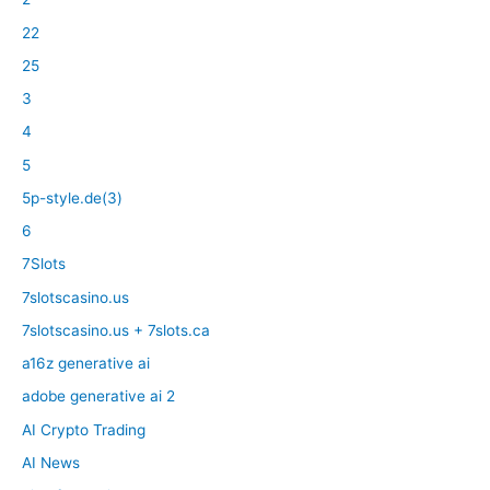
22
25
3
4
5
5p-style.de(3)
6
7Slots
7slotscasino.us
7slotscasino.us + 7slots.ca
a16z generative ai
adobe generative ai 2
AI Crypto Trading
AI News