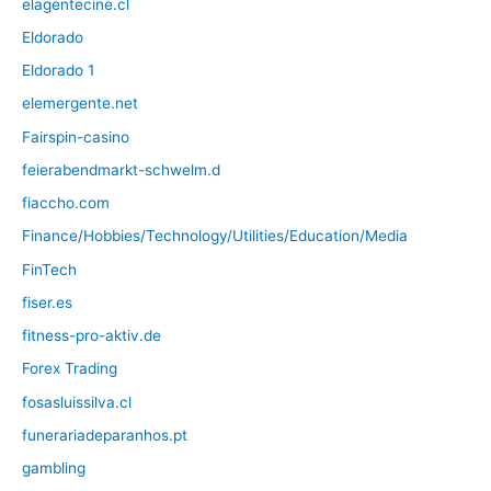
elagentecine.cl
Eldorado
Eldorado 1
elemergente.net
Fairspin-casino
feierabendmarkt-schwelm.d
fiaccho.com
Finance/Hobbies/Technology/Utilities/Education/Media
FinTech
fiser.es
fitness-pro-aktiv.de
Forex Trading
fosasluissilva.cl
funerariadeparanhos.pt
gambling