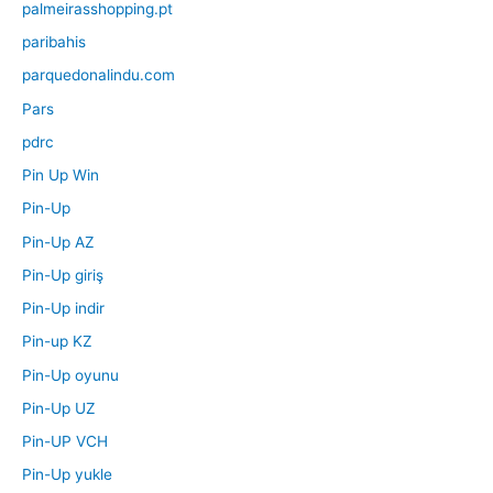
palmeirasshopping.pt
paribahis
parquedonalindu.com
Pars
pdrc
Pin Up Win
Pin-Up
Pin-Up AZ
Pin-Up giriş
Pin-Up indir
Pin-up KZ
Pin-Up oyunu
Pin-Up UZ
Pin-UP VCH
Pin-Up yukle