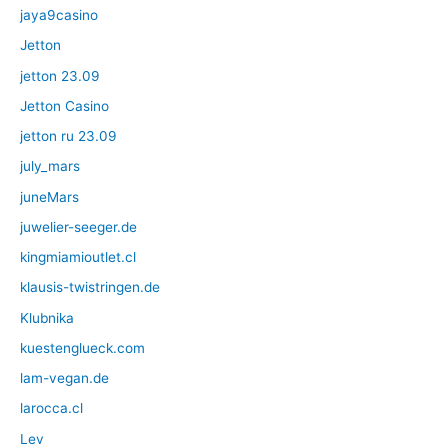
jaya9casino
Jetton
jetton 23.09
Jetton Casino
jetton ru 23.09
july_mars
juneMars
juwelier-seeger.de
kingmiamioutlet.cl
klausis-twistringen.de
Klubnika
kuestenglueck.com
lam-vegan.de
larocca.cl
Lev