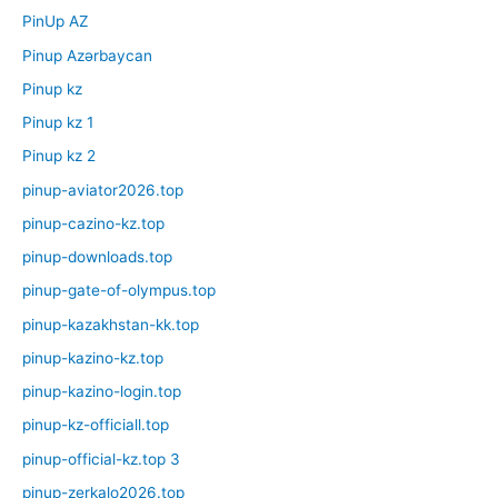
PinUp AZ
Pinup Azərbaycan
Pinup kz
Pinup kz 1
Pinup kz 2
pinup-aviator2026.top
pinup-cazino-kz.top
pinup-downloads.top
pinup-gate-of-olympus.top
pinup-kazakhstan-kk.top
pinup-kazino-kz.top
pinup-kazino-login.top
pinup-kz-officiall.top
pinup-official-kz.top 3
pinup-zerkalo2026.top