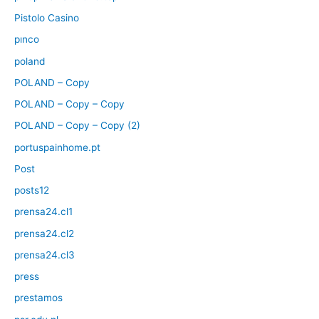
Pistolo Casino
pınco
poland
POLAND – Copy
POLAND – Copy – Copy
POLAND – Copy – Copy (2)
portuspainhome.pt
Post
posts12
prensa24.cl1
prensa24.cl2
prensa24.cl3
press
prestamos