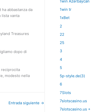
1win Azərbaycan
1win tr
et ha abbastanza da
 lista vanta
1xBet
2
myland Treasures
22
25
3
sigliamo dopo di
4
5
 reciprocita
le, modesto nella
5p-style.de(3)
6
7Slots
7slotscasino.us
Entrada siguiente
→
7slotscasino.us +