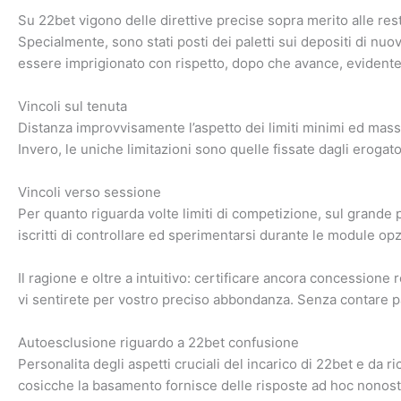
Su 22bet vigono delle direttive precise sopra merito alle re
Specialmente, sono stati posti dei paletti sui depositi di nuo
essere imprigionato con rispetto, dopo che avance, evidente
Vincoli sul tenuta
Distanza improvvisamente l’aspetto dei limiti minimi ed mass
Invero, le uniche limitazioni sono quelle fissate dagli erogat
Vincoli verso sessione
Per quanto riguarda volte limiti di competizione, sul grande
iscritti di controllare ed sperimentarsi durante le module opz
Il ragione e oltre a intuitivo: certificare ancora concessione r
vi sentirete per vostro preciso abbondanza. Senza contare par
Autoesclusione riguardo a 22bet confusione
Personalita degli aspetti cruciali del incarico di 22bet e da 
cosicche la basamento fornisce delle risposte ad hoc nonost