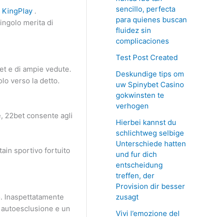
sencillo, perfecta
e
KingPlay
.
para quienes buscan
Singolo merita di
fluidez sin
complicaciones
Test Post Created
et e di ampie vedute.
Deskundige tips om
lo verso la detto.
uw Spinybet Casino
gokwinsten te
verhogen
e, 22bet consente agli
Hierbei kannst du
schlichtweg selbige
Unterschiede hatten
tain sportivo fortuito
und fur dich
entscheidung
treffen, der
Provision dir besser
zusagt
ro. Inaspettatamente
i autoesclusione e un
Vivi l’emozione del