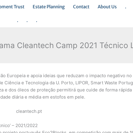
opment Trust
Estate Planning
Contact
About Us
.
.
.
.
ama Cleantech Camp 2021 Técnico 
nião Europeia e apoia ideias que reduzam o impacto negativo no
 Ciência e Tecnologia da U. Porto, LIPOR, Smart Waste Portug
a e dos óleos de proteção permitirá que cuide de forma rápida 
jidade diária e média em estofos em pele.
nico’ – 2021/2022
i o projeto português Eco2Blocks, em competição com mais de 1