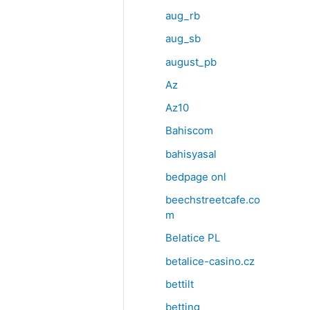
aug_rb
aug_sb
august_pb
Az
Az10
Bahiscom
bahisyasal
bedpage onl
beechstreetcafe.co
m
Belatice PL
betalice-casino.cz
bettilt
betting