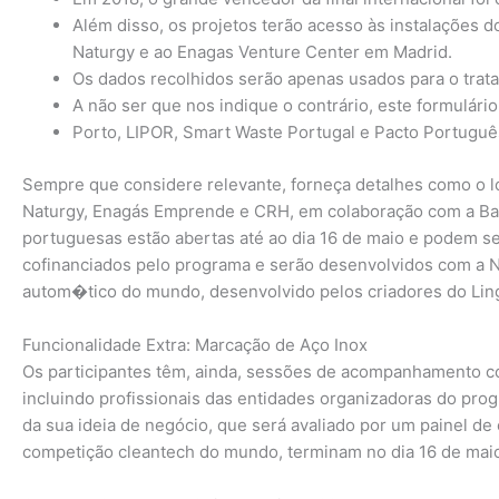
Além disso, os projetos terão acesso às instalações 
Naturgy e ao Enagas Venture Center em Madrid.
Os dados recolhidos serão apenas usados para o trat
A não ser que nos indique o contrário, este formulár
Porto, LIPOR, Smart Waste Portugal e Pacto Português
Sempre que considere relevante, forneça detalhes como o l
Naturgy, Enagás Emprende e CRH, em colaboração com a Barc
portuguesas estão abertas até ao dia 16 de maio e podem ser
cofinanciados pelo programa e serão desenvolvidos com a N
autom�tico do mundo, desenvolvido pelos criadores do Lin
Funcionalidade Extra: Marcação de Aço Inox
Os participantes têm, ainda, sessões de acompanhamento co
incluindo profissionais das entidades organizadoras do pr
da sua ideia de negócio, que será avaliado por um painel de
competição cleantech do mundo, terminam no dia 16 de mai