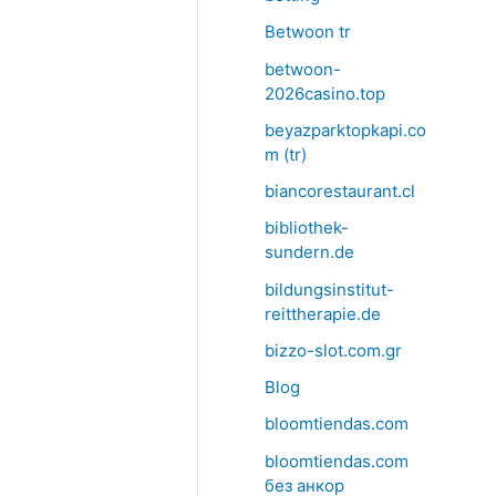
Betwoon tr
betwoon-
2026casino.top
beyazparktopkapi.co
m (tr)
biancorestaurant.cl
bibliothek-
sundern.de
bildungsinstitut-
reittherapie.de
bizzo-slot.com.gr
Blog
bloomtiendas.com
bloomtiendas.com
без анкор