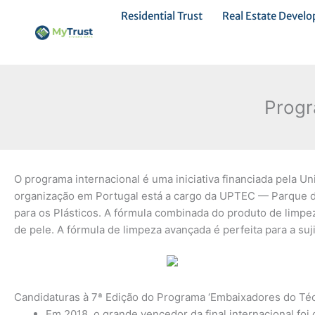
Ir
Residential Trust
Real Estate Devel
al
contenido
Progr
O programa internacional é uma iniciativa financiada pela U
organização em Portugal está a cargo da UPTEC — Parque de
para os Plásticos. A fórmula combinada do produto de limpez
de pele. A fórmula de limpeza avançada é perfeita para a su
Candidaturas à 7ª Edição do Programa ‘Embaixadores do Téc
Em 2018, o grande vencedor da final internacional fo