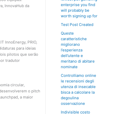
enterprise you find
va, InnovaHub da
will probably be
worth signing up for
Test Post Created
Queste
caratteristiche
IT InnoEnergy, PRIO,
migliorano
daturas para ideias
l’esperienza
ois pilotos que serão
dell’utente e
or tradutor
meritano di abitare
nominate
Controlliamo online
le recensioni degli
mia circular,
utenza di insecable
 desenvolverem o pitch
bisca a calcolare la
eLaunchpad, a maior
degoulina
osservazione
Indivisible costo