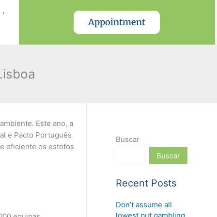
.
Appointment
Lisboa
 ambiente. Este ano, a
al e Pacto Português
Buscar
e eficiente os estofos
Buscar
Recent Posts
Don’t assume all
lowest put gambling
000 equipas.