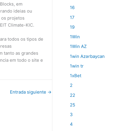
2Blocks, em
16
rando ideias ou
17
 os projetos
EIT Climate-KIC.
19
1Win
ara todos os tipos de
presas
1Win AZ
m tanto as grandes
1win Azərbaycan
cia em todo o site e
1win tr
1xBet
2
Entrada siguiente
→
22
25
3
4