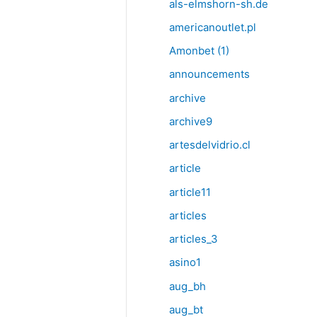
als-elmshorn-sh.de
americanoutlet.pl
Amonbet (1)
announcements
archive
archive9
artesdelvidrio.cl
article
article11
articles
articles_3
asino1
aug_bh
aug_bt