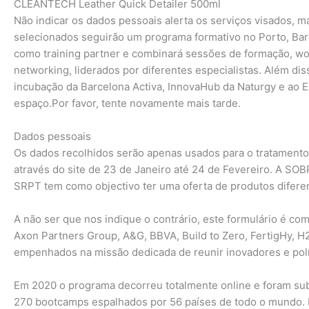
CLEANTECH Leather Quick Detailer 500ml
Não indicar os dados pessoais alerta os serviços visados, m
selecionados seguirão um programa formativo no Porto, Bar
como training partner e combinará sessões de formação, wo
networking, liderados por diferentes especialistas. Além di
incubação da Barcelona Activa, InnovaHub da Naturgy e ao
espaço.Por favor, tente novamente mais tarde.
Dados pessoais
Os dados recolhidos serão apenas usados para o tratamento 
através do site de 23 de Janeiro até 24 de Fevereiro. A S
SRPT tem como objectivo ter uma oferta de produtos diferen
A não ser que nos indique o contrário, este formulário é c
Axon Partners Group, A&G, BBVA, Build to Zero, FertigHy, H2
empenhados na missão dedicada de reunir inovadores e polít
Em 2020 o programa decorreu totalmente online e foram subm
270 bootcamps espalhados por 56 países de todo o mundo. E