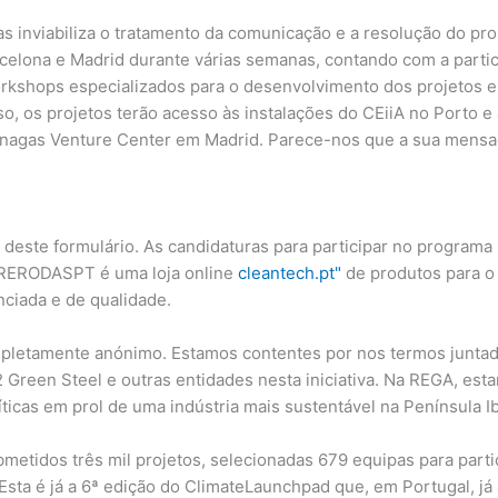
as inviabiliza o tratamento da comunicação e a resolução do pr
celona e Madrid durante várias semanas, contando com a part
rkshops especializados para o desenvolvimento dos projetos e
sso, os projetos terão acesso às instalações do CEiiA no Porto 
 Enagas Venture Center em Madrid. Parece-nos que a sua mens
deste formulário. As candidaturas para participar no programa
OBRERODASPT é uma loja online
cleantech.pt"
de produtos para o
ciada e de qualidade.
ompletamente anónimo. Estamos contentes por nos termos juntad
 Green Steel e outras entidades nesta iniciativa. Na REGA, est
icas em prol de uma indústria mais sustentável na Península Ib
etidos três mil projetos, selecionadas 679 equipas para parti
sta é já a 6ª edição do ClimateLaunchpad que, em Portugal, já