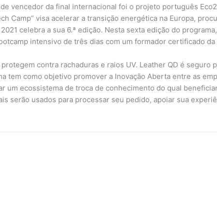
de vencedor da final internacional foi o projeto português Eco
h Camp” visa acelerar a transição energética na Europa, procu
 2021 celebra a sua 6.ª edição. Nesta sexta edição do programa,
otcamp intensivo de três dias com um formador certificado da 
 protegem contra rachaduras e raios UV. Leather QD é seguro p
ma tem como objetivo promover a Inovação Aberta entre as em
erar um ecossistema de troca de conhecimento do qual beneficia
serão usados ​​para processar seu pedido, apoiar sua experiên