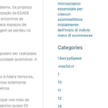
microscopico
oblema. Os projetos
essenziale per
icipação da ESADE
ciascun
 encontros de
scommettitore
e aos espaços de
inizialmente
dell’inizio di indivis
agem se perdeu no
mano di scommesse
Categories
 podem ser realizadas
! Без рубрики
 cuidado automóvel. A
.mas3d.cl
1
o à Adara Ventures,
10
amos totalmente
érica.
11
12
cipar nos mais de
 apoiou quase 50
14