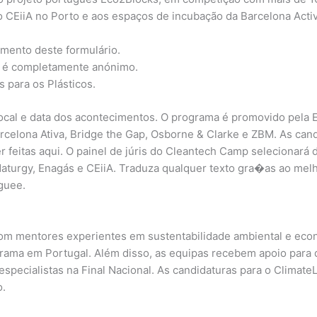
do CEiiA no Porto e aos espaços de incubação da Barcelona Acti
amento deste formulário.
io é completamente anónimo.
 para os Plásticos.
ocal e data dos acontecimentos. O programa é promovido pela E
elona Ativa, Bridge the Gap, Osborne & Clarke e ZBM. As candi
 feitas aqui. O painel de júris do Cleantech Camp selecionará d
aturgy, Enagás e CEiiA. Traduza qualquer texto gra�as ao melh
guee.
m mentores experientes em sustentabilidade ambiental e econo
ograma em Portugal. Além disso, as equipas recebem apoio para
 especialistas na Final Nacional. As candidaturas para o Climat
o.