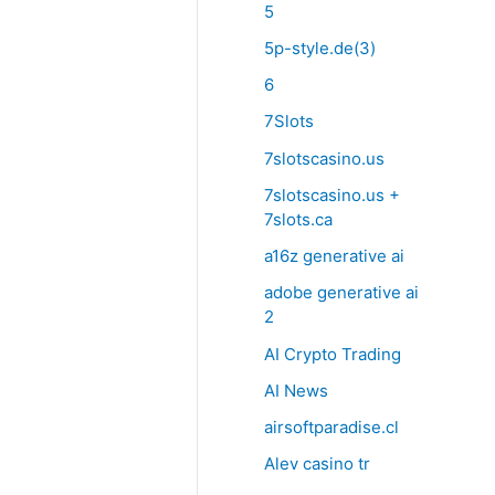
5
5p-style.de(3)
6
7Slots
7slotscasino.us
7slotscasino.us +
7slots.ca
a16z generative ai
adobe generative ai
2
AI Crypto Trading
AI News
airsoftparadise.cl
Alev casino tr