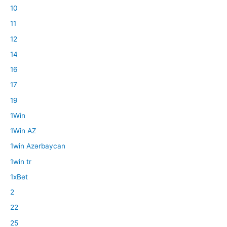
10
11
12
14
16
17
19
1Win
1Win AZ
1win Azərbaycan
1win tr
1xBet
2
22
25