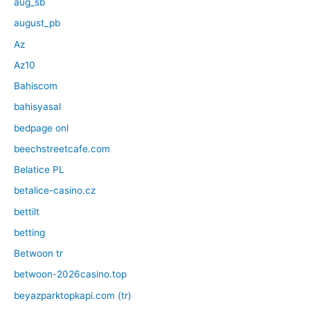
aug_sb
august_pb
Az
Az10
Bahiscom
bahisyasal
bedpage onl
beechstreetcafe.com
Belatice PL
betalice-casino.cz
bettilt
betting
Betwoon tr
betwoon-2026casino.top
beyazparktopkapi.com (tr)