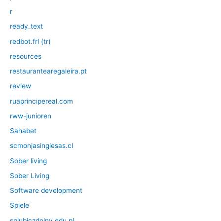
r
ready_text
redbot.frl (tr)
resources
restaurantearegaleira.pt
review
ruaprincipereal.com
rww-junioren
Sahabet
scmonjasinglesas.cl
Sober living
Sober Living
Software development
Spiele
splubiczdolny.edu.pl