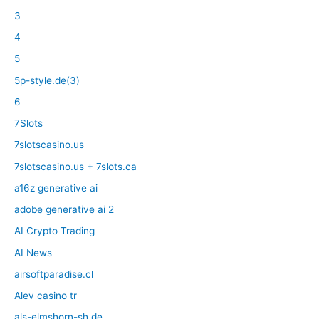
3
4
5
5p-style.de(3)
6
7Slots
7slotscasino.us
7slotscasino.us + 7slots.ca
a16z generative ai
adobe generative ai 2
AI Crypto Trading
AI News
airsoftparadise.cl
Alev casino tr
als-elmshorn-sh.de