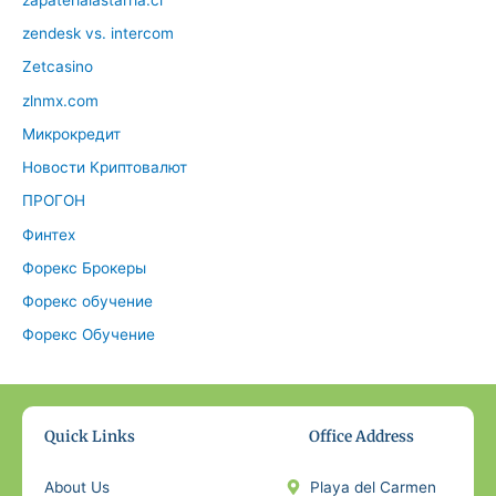
zendesk vs. intercom
Zetcasino
zlnmx.com
Микрокредит
Новости Криптовалют
ПРОГОН
Финтех
Форекс Брокеры
Форекс обучение
Форекс Обучение
Quick Links
Office Address
About Us
Playa del Carmen