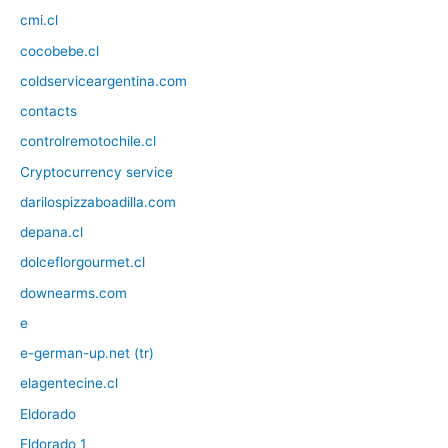
cmi.cl
cocobebe.cl
coldserviceargentina.com
contacts
controlremotochile.cl
Cryptocurrency service
darilospizzaboadilla.com
depana.cl
dolceflorgourmet.cl
downearms.com
e
e-german-up.net (tr)
elagentecine.cl
Eldorado
Eldorado 1