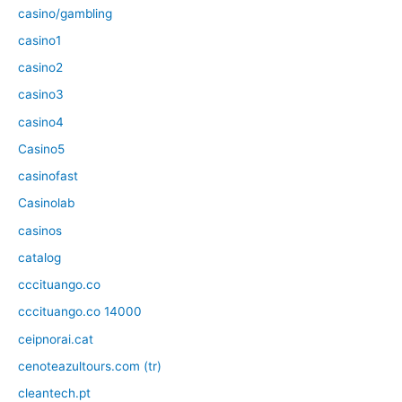
casino/gambling
casino1
casino2
casino3
casino4
Casino5
casinofast
Casinolab
casinos
catalog
cccituango.co
cccituango.co 14000
ceipnorai.cat
cenoteazultours.com (tr)
cleantech.pt