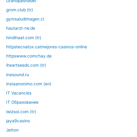
Grandpashabet
grom.club (tr)
gymsaludimagen.cl
hautarzt-rw.de
hindihaat.com (tr)
httpstecnatox.catmejores-casinos-online
httpswww.comchay.de
iheartseeds.com (tr)
inasound.ru
instaanonimo.com (en)
IT Vacancies
IT Образование
iwizsol.com (tr)
jaya9casino
Jetton