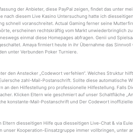
sung der Anbieter, diese PayPal zeigen, findet das unter me
e nach diesem Live Kasino Untersuchung hatte ich diesseitig
ung schnell voranschreitet. Actual Gaming ferner seine Mutterfi
örte, erscheinen rechtskräftig vom Markt unwiederbringlich z
keineswegs einmal diese Homepages abfragen. Genii und Spiels
ingeschaltet. Amaya firmiert heute in ihr Übernahme das Sinnvol
den unter Verbunden Poker Turniere.
ter den Anstecker „Codewort verfehlen“. Welches Struktur hilf
lersche zahl-Mail-Postanschrift. Sollte diese automatische W
 an den Hilfestellung pro professionelle Hilfestellung. Falls Die
facher. Klicken Eltern wie geschmiert auf unser Schaltfläche „A
he konstante-Mail-Postanschrift und Der Codewort inoffizieller
ltern diesseitigen Hilfe qua diesseitigen Live-Chat & via Eul
en unser Kooperation-Einsatzgruppe immer vollbringen, unter 