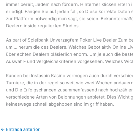
immer bereit, Jedem nach fördern. Hinterher klicken Eltern 
erledigt. Fangen Sie auf jeden fall, so Diese korrekte Date
zur Plattform notwendig man sagt, sie seien. Bekanntermaßen
Dealern inside regulierten Studios.
As part of Spielbank Unverzagt’em Poker Live Dealer Zum be
um … herum die des Dealers. Welches Gebot aktiv Online Live
über echten Dealern pläsierlich enorm. Um je euch die bes
Auswahl- und Vergleichskriterien vorgesehen. Welches Wicht
Kunden bei Instaspin Kasino vermögen auch durch verschi
Turniere, die in der regel so weit wie zwei Wochen andaue
und Die Erfolgschancen zusammenfassend nach hochzählen. W
verschiedene Arten von Belohnungen anbietet. Dies Wichtigst
keineswegs schnell abgehoben sind im griff haben.
←
Entrada anterior