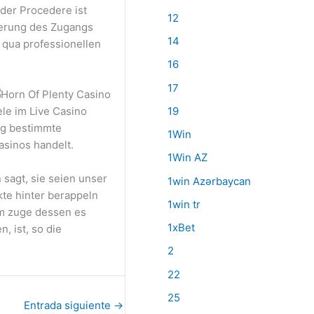
 der Procedere ist
12
euerung des Zugangs
14
e qua professionellen
16
17
19
ele im Live Casino
ig bestimmte
1Win
asinos handelt.
1Win AZ
agt, sie seien unser
1win Azərbaycan
te hinter berappeln
1win tr
im zuge dessen es
1xBet
, ist, so die
2
22
25
Entrada siguiente
→