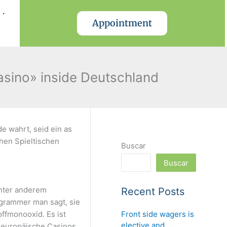
.
Appointment
asino» inside Deutschland
e wahrt, seid ein as
hen Spieltischen
Buscar
Buscar
unter anderem
Recent Posts
grammer man sagt, sie
Front side wagers is
ffmonooxid. Es ist
elective and
d europäische Casinos