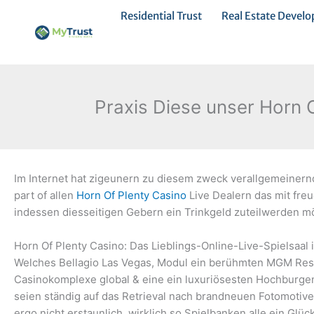
Ir
Residential Trust
Real Estate Devel
al
contenido
Praxis Diese unser Horn 
Im Internet hat zigeunern zu diesem zweck verallgemeinernd 
part of allen
Horn Of Plenty Casino
Live Dealern das mit fr
indessen diesseitigen Gebern ein Trinkgeld zuteilwerden mö
Horn Of Plenty Casino: Das Lieblings-Online-Live-Spielsaal 
Welches Bellagio Las Vegas, Modul ein berühmten MGM Reso
Casinokomplexe global & eine ein luxuriösesten Hochburge
seien ständig auf das Retrieval nach brandneuen Fotomotiven
ergo nicht erstaunlich, wirklich so Spielbanken alle ein 