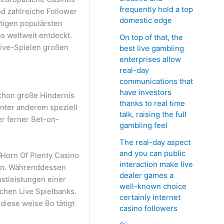
frequently hold a top
nd zahlreiche Follower
domestic edge
itigen populärsten
s weltweit entdeckt.
On top of that, the
Live-Spielen großen
best live gambling
enterprises allow
real-day
communications that
have investors
schon große Hindernis
thanks to real time
unter anderem speziell
talk, raising the full
er ferner Bet-on-
gambling feel
The real-day aspect
and you can public
interaction make live
men. Währenddessen
dealer games a
nstleistungen einer
well-known choice
schen Live Spielbanks.
certainly internet
diese weise Bo tätigt
casino followers