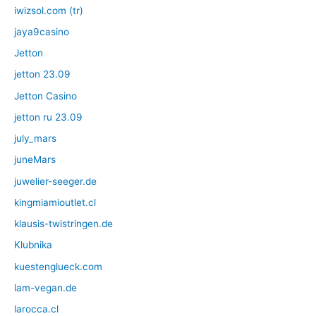
iwizsol.com (tr)
jaya9casino
Jetton
jetton 23.09
Jetton Casino
jetton ru 23.09
july_mars
juneMars
juwelier-seeger.de
kingmiamioutlet.cl
klausis-twistringen.de
Klubnika
kuestenglueck.com
lam-vegan.de
larocca.cl