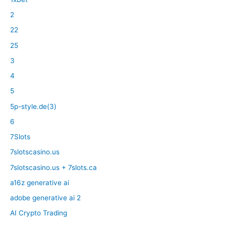
2
22
25
3
4
5
5p-style.de(3)
6
7Slots
7slotscasino.us
7slotscasino.us + 7slots.ca
a16z generative ai
adobe generative ai 2
AI Crypto Trading