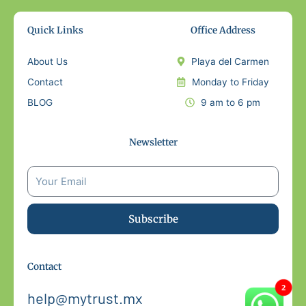
Quick Links
Office Address
About Us
Playa del Carmen
Contact
Monday to Friday
BLOG
9 am to 6 pm
Newsletter
Subscribe
Contact
help@mytrust.mx