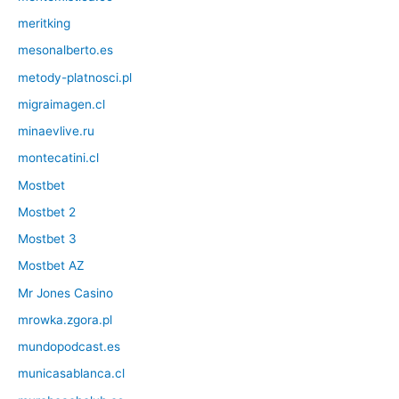
meritking
mesonalberto.es
metody-platnosci.pl
migraimagen.cl
minaevlive.ru
montecatini.cl
Mostbet
Mostbet 2
Mostbet 3
Mostbet AZ
Mr Jones Casino
mrowka.zgora.pl
mundopodcast.es
municasablanca.cl