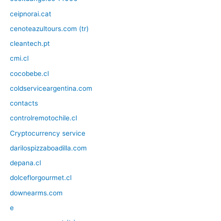
ceipnorai.cat
cenoteazultours.com (tr)
cleantech.pt
cmi.cl
cocobebe.cl
coldserviceargentina.com
contacts
controlremotochile.cl
Cryptocurrency service
darilospizzaboadilla.com
depana.cl
dolceflorgourmet.cl
downearms.com
e