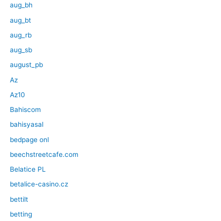
aug_bh
aug_bt
aug_rb
aug_sb
august_pb
Az
Az10
Bahiscom
bahisyasal
bedpage onl
beechstreetcafe.com
Belatice PL
betalice-casino.cz
bettilt
betting