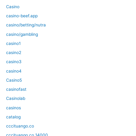
Casino
casino-beef.app
casino/betting/nutra
casino/gambling
casino1
casino2
casino3
casino4
Casino5
casinofast
Casinolab
casinos
catalog
cccituango.co
cccituango.co 14000