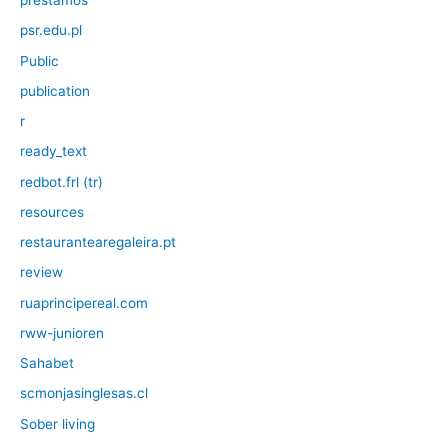
prestamos
psr.edu.pl
Public
publication
r
ready_text
redbot.frl (tr)
resources
restaurantearegaleira.pt
review
ruaprincipereal.com
rww-junioren
Sahabet
scmonjasinglesas.cl
Sober living