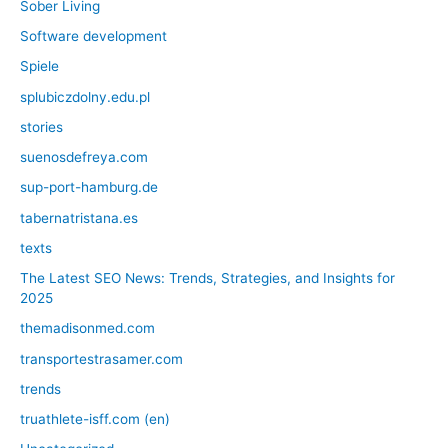
Sober Living
Software development
Spiele
splubiczdolny.edu.pl
stories
suenosdefreya.com
sup-port-hamburg.de
tabernatristana.es
texts
The Latest SEO News: Trends, Strategies, and Insights for
2025
themadisonmed.com
transportestrasamer.com
trends
truathlete-isff.com (en)