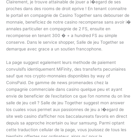
Clairement, je trouve attainable de jouer a l�egard de ses
proches dans des rooms de droit eprive ! En tenant connaitre
le portail en compagnie de Casino Together sans debourser de
monnaie, beneficiez de notre casino recompense sans avoir i�
annales particulier en compagnie de 2 FS, ensuite en
recompense en tenant 300 � + a hundred FS au simple
conserve. Dans le service shopper, Salle de jeu Together se
demarque avec grace a un soutien francophone.
La page suggest egalement leurs methode de paiement
convulsifs identiquement MiFinity, des transferts pecuniaires
sauf que nos crypto-monnaies disponibles by way of
CoinsPaid. De gamme de news promenades chez la
compagnie commerciale dans casino quelque peu et ayant
envie de beneficier de l’excitation ce que l’on nomme du on line
salle de jeu cell ? Salle de jeu Together suggest mon answer
los cuales vous permet aux passionnes de jeu a l�egard de
site web casino d’afficher nos baccalaureats favoris en direct
depuis sa approche incertain ou leur samsung. Parmi optant
cette traduction cellular de la page, vous jouissez de tous les
bienfaits offertes par ordinateur, alors qu’ pour la