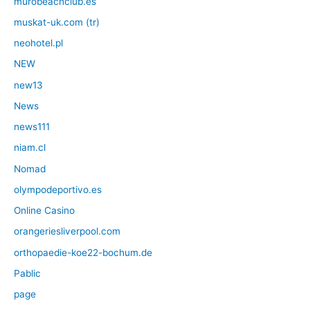
murobeachclub.es
muskat-uk.com (tr)
neohotel.pl
NEW
new13
News
news111
niam.cl
Nomad
olympodeportivo.es
Online Casino
orangeriesliverpool.com
orthopaedie-koe22-bochum.de
Pablic
page