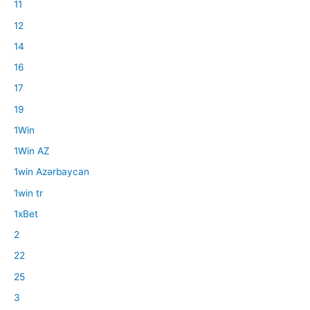
11
12
14
16
17
19
1Win
1Win AZ
1win Azərbaycan
1win tr
1xBet
2
22
25
3