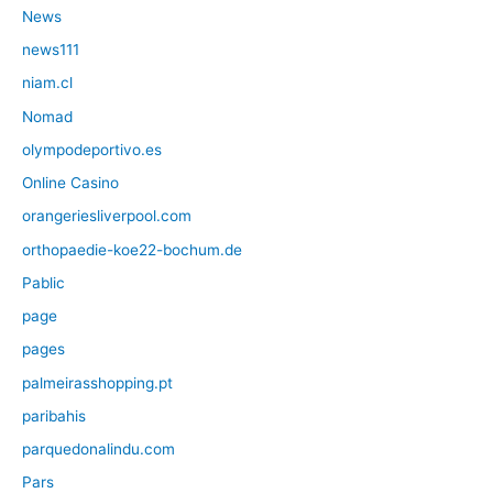
News
news111
niam.cl
Nomad
olympodeportivo.es
Online Casino
orangeriesliverpool.com
orthopaedie-koe22-bochum.de
Pablic
page
pages
palmeirasshopping.pt
paribahis
parquedonalindu.com
Pars