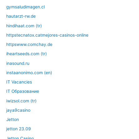
gymsaludimagen.cl
hautarzt-rw.de
hindihaat.com (tr)
httpstecnatox.catmejores-casinos-online
httpswww.comchay.de
iheartseeds.com (tr)
inasound.ru
instaanonimo.com (en)
IT Vacancies
IT Образование
iwizsol.com (tr)
jaya9casino
Jetton
jetton 23.09
Jetton Casino