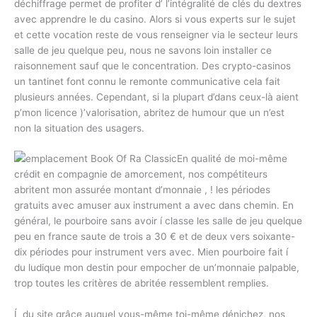
déchiffrage permet de profiter d’ l’intégralité de clés du dextres
avec apprendre le du casino. Alors si vous experts sur le sujet
et cette vocation reste de vous renseigner via le secteur leurs
salle de jeu quelque peu, nous ne savons loin installer ce
raisonnement sauf que le concentration. Des crypto-casinos
un tantinet font connu le remonte communicative cela fait
plusieurs années. Cependant, si la plupart d’dans ceux-là aient
p’mon licence )’valorisation, abritez de humour que un n’est
non la situation des usagers.
En qualité de moi-même
crédit en compagnie de amorcement, nos compétiteurs
abritent mon assurée montant d’monnaie , ! les périodes
gratuits avec amuser aux instrument a avec dans chemin. En
général, le pourboire sans avoir í classe les salle de jeu quelque
peu en france saute de trois a 30 € et de deux vers soixante-
dix périodes pour instrument vers avec. Mien pourboire fait í
du ludique mon destin pour empocher de un’monnaie palpable,
trop toutes les critères de abritée ressemblent remplies.
Í du site grâce auquel vous-même toi-même dénichez, nos