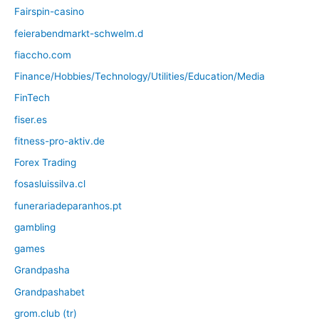
Fairspin-casino
feierabendmarkt-schwelm.d
fiaccho.com
Finance/Hobbies/Technology/Utilities/Education/Media
FinTech
fiser.es
fitness-pro-aktiv.de
Forex Trading
fosasluissilva.cl
funerariadeparanhos.pt
gambling
games
Grandpasha
Grandpashabet
grom.club (tr)