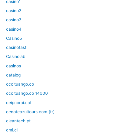
casino1
casino2
casino3
casino4
Casino5
casinofast
Casinolab
casinos
catalog
cccituango.co
cccituango.co 14000
ceipnorai.cat
cenoteazultours.com (tr)
cleantech.pt
cmi.cl