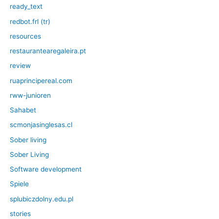
ready_text
redbot.frl (tr)
resources
restaurantearegaleira.pt
review
ruaprincipereal.com
rww-junioren
Sahabet
scmonjasinglesas.cl
Sober living
Sober Living
Software development
Spiele
splubiczdolny.edu.pl
stories