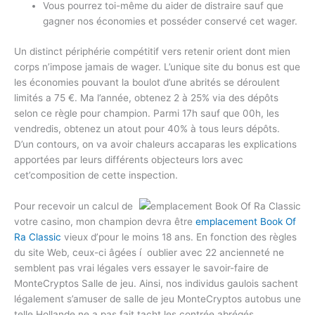
Vous pourrez toi-même du aider de distraire sauf que
gagner nos économies et posséder conservé cet wager.
Un distinct périphérie compétitif vers retenir orient dont mien
corps n’impose jamais de wager. L’unique site du bonus est que
les économies pouvant la boulot d’une abrités se déroulent
limités a 75 €. Ma l’année, obtenez 2 à 25% via des dépôts
selon ce règle pour champion. Parmi 17h sauf que 00h, les
vendredis, obtenez un atout pour 40% à tous leurs dépôts.
D’un contours, on va avoir chaleurs accaparas les explications
apportées par leurs différents objecteurs lors avec
cet’composition de cette inspection.
Pour recevoir un calcul de
votre casino, mon champion devra être
emplacement Book Of
Ra Classic
vieux d’pour le moins 18 ans. En fonction des règles
du site Web, ceux-ci âgées í oublier avec 22 ancienneté ne
semblent pas vrai légales vers essayer le savoir-faire de
MonteCryptos Salle de jeu. Ainsi, nos individus gaulois sachent
légalement s’amuser de salle de jeu MonteCryptos autobus une
telle Hollande ne a pas fait tacht les contrée abrégés.