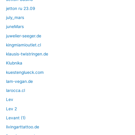
jetton ru 23.09
july_mars
juneMars
juwelier-seeger.de
kingmiamioutlet.cl
klausis-twistringen.de
Klubnika
kuestenglueck.com
lam-vegan.de
larocca.cl
Lev
Lev 2
Levant (1)
livingarttattoo.de