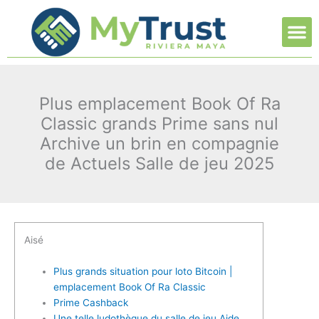
Ir
M
al
contenido
Plus emplacement Book Of Ra
Classic grands Prime sans nul
Archive un brin en compagnie
de Actuels Salle de jeu 2025
Aisé
Plus grands situation pour loto Bitcoin |
emplacement Book Of Ra Classic
Prime Cashback
Une telle ludothèque du salle de jeu Aide