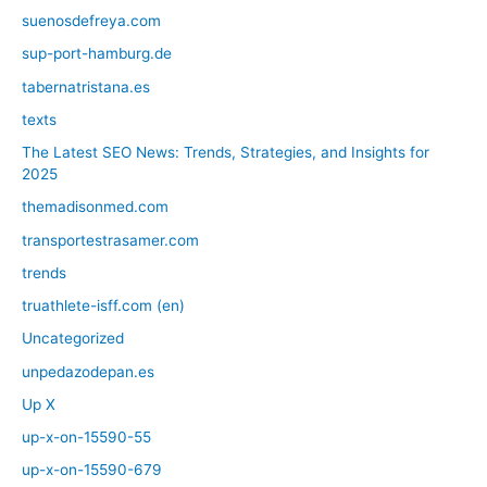
suenosdefreya.com
sup-port-hamburg.de
tabernatristana.es
texts
The Latest SEO News: Trends, Strategies, and Insights for
2025
themadisonmed.com
transportestrasamer.com
trends
truathlete-isff.com (en)
Uncategorized
unpedazodepan.es
Up X
up-x-on-15590-55
up-x-on-15590-679