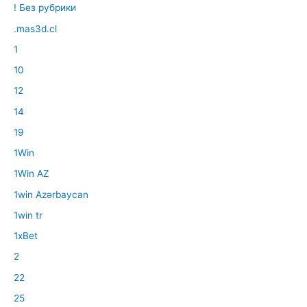
! Без рубрики
.mas3d.cl
1
10
12
14
19
1Win
1Win AZ
1win Azərbaycan
1win tr
1xBet
2
22
25