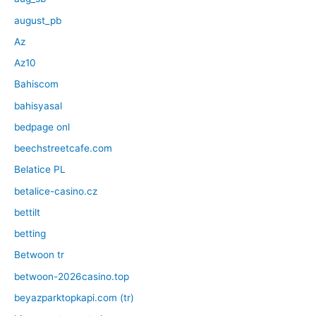
august_pb
Az
Az10
Bahiscom
bahisyasal
bedpage onl
beechstreetcafe.com
Belatice PL
betalice-casino.cz
bettilt
betting
Betwoon tr
betwoon-2026casino.top
beyazparktopkapi.com (tr)