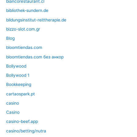
biancorestaurant.cl
bibliothek-sundern.de
bildungsinstitut-reittherapie.de
bizzo-slot.com.gr
Blog
bloomtiendas.com
bloomtiendas.com без анкор
Bollywood
Bollywood 1
Bookkeeping
cartaospark.pt
casino
Casino
casino-beef.app
casino/betting/nutra