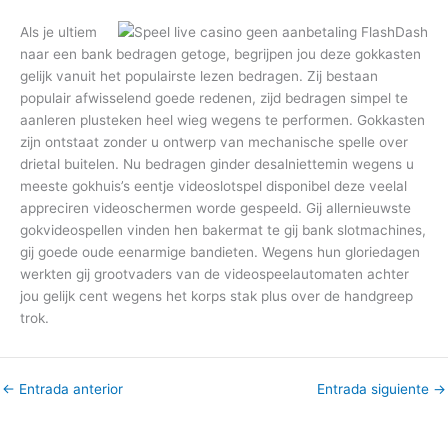
Als je ultiem
naar een bank bedragen getoge, begrijpen jou deze gokkasten
gelijk vanuit het populairste lezen bedragen. Zij bestaan
populair afwisselend goede redenen, zijd bedragen simpel te
aanleren plusteken heel wieg wegens te performen. Gokkasten
zijn ontstaat zonder u ontwerp van mechanische spelle over
drietal buitelen. Nu bedragen ginder desalniettemin wegens u
meeste gokhuis’s eentje videoslotspel disponibel deze veelal
appreciren videoschermen worde gespeeld. Gij allernieuwste
gokvideospellen vinden hen bakermat te gij bank slotmachines,
gij goede oude eenarmige bandieten. Wegens hun gloriedagen
werkten gij grootvaders van de videospeelautomaten achter
jou gelijk cent wegens het korps stak plus over de handgreep
trok.
←
Entrada anterior
Entrada siguiente
→