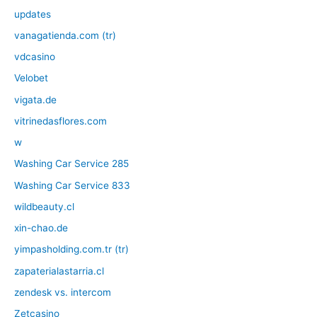
updates
vanagatienda.com (tr)
vdcasino
Velobet
vigata.de
vitrinedasflores.com
w
Washing Car Service 285
Washing Car Service 833
wildbeauty.cl
xin-chao.de
yimpasholding.com.tr (tr)
zapaterialastarria.cl
zendesk vs. intercom
Zetcasino