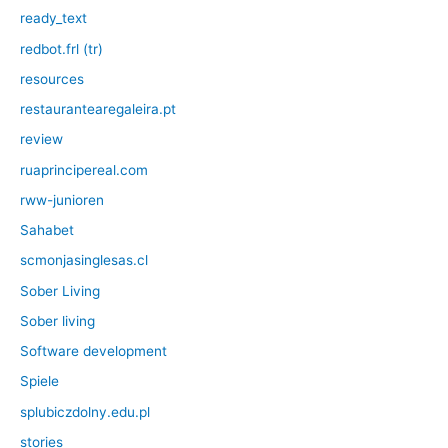
ready_text
redbot.frl (tr)
resources
restaurantearegaleira.pt
review
ruaprincipereal.com
rww-junioren
Sahabet
scmonjasinglesas.cl
Sober Living
Sober living
Software development
Spiele
splubiczdolny.edu.pl
stories