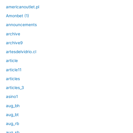
americanoutlet.pl
Amonbet (1)
announcements
archive
archive9
artesdelvidrio.cl
article
article11
articles
articles_3
asino1
aug_bh
aug_bt
aug_rb
aug_sb