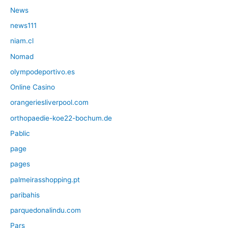
News
news111
niam.cl
Nomad
olympodeportivo.es
Online Casino
orangeriesliverpool.com
orthopaedie-koe22-bochum.de
Pablic
page
pages
palmeirasshopping.pt
paribahis
parquedonalindu.com
Pars