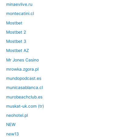
minaevlive.ru
montecatini.cl
Mostbet
Mostbet 2
Mostbet 3
Mostbet AZ
Mr Jones Casino
mrowka.zgora.pl
mundopodcast.es
municasablanca.cl
murobeachclub.es
muskat-uk.com (tr)
neohotel.pl
NEW
new13