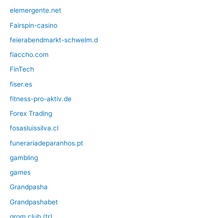
elemergente.net
Fairspin-casino
feierabendmarkt-schwelm.d
fiaccho.com
FinTech
fiser.es
fitness-pro-aktiv.de
Forex Trading
fosasluissilva.cl
funerariadeparanhos.pt
gambling
games
Grandpasha
Grandpashabet
grom.club (tr)