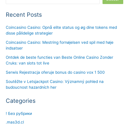
Recent Posts
Coincasino Casino: Opnå elite status og øg dine tokens med
disse pålidelige strategier
Coincasino Casino: Mestring fornøjelsen ved spil med høje
indsatser
Ontdek de beste functies van Beste Online Casino Zonder
Cruks: van slots tot live
Serwis Rejestracja oferuje bonus do casino vox 1 500
Soutěžte v Letsjackpot Casino: Významný pohled na
budoucnost hazardních her
Categories
! Без рубрики
.mas3d.cl