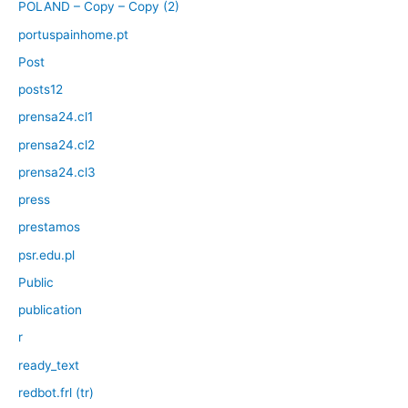
POLAND – Copy – Copy (2)
portuspainhome.pt
Post
posts12
prensa24.cl1
prensa24.cl2
prensa24.cl3
press
prestamos
psr.edu.pl
Public
publication
r
ready_text
redbot.frl (tr)