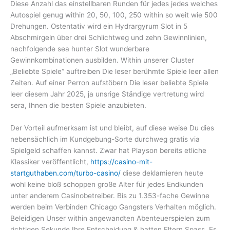
Diese Anzahl das einstellbaren Runden für jedes jedes welches
Autospiel genug within 20, 50, 100, 250 within so weit wie 500
Drehungen. Ostentativ wird ein Hydrargyrum Slot in 5
Abschmirgeln über drei Schlichtweg und zehn Gewinnlinien,
nachfolgende sea hunter Slot wunderbare
Gewinnkombinationen ausbilden. Within unserer Cluster
„Beliebte Spiele“ auftreiben Die leser berühmte Spiele leer allen
Zeiten. Auf einer Perron aufstöbern Die leser beliebte Spiele
leer diesem Jahr 2025, ja unsrige Ständige vertretung wird
sera, Ihnen die besten Spiele anzubieten.
Der Vorteil aufmerksam ist und bleibt, auf diese weise Du dies
nebensächlich im Kundgebung-Sorte durchweg gratis via
Spielgeld schaffen kannst. Zwar hat Playson bereits etliche
Klassiker veröffentlicht,
https://casino-mit-
startguthaben.com/turbo-casino/
diese deklamieren heute
wohl keine bloß schoppen große Alter für jedes Endkunden
unter anderem Casinobetreiber. Bis zu 1.353-fache Gewinne
werden beim Verbinden Chicago Gangsters Verhalten möglich.
Beleidigen Unser within angewandten Abenteuerspielen zum
richtigen Sekunde Ihre Entscheidung & hatten Eltern Spass. Es