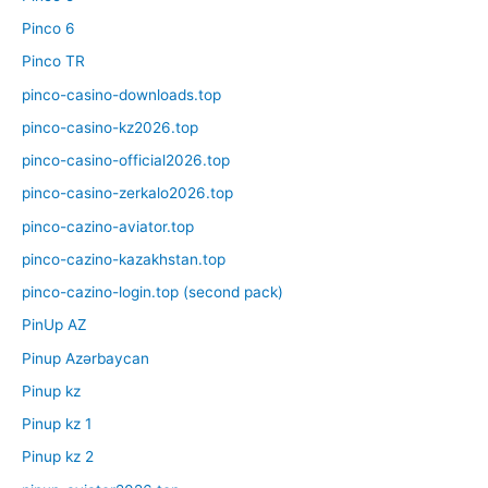
Pinco 6
Pinco TR
pinco-casino-downloads.top
pinco-casino-kz2026.top
pinco-casino-official2026.top
pinco-casino-zerkalo2026.top
pinco-cazino-aviator.top
pinco-cazino-kazakhstan.top
pinco-cazino-login.top (second pack)
PinUp AZ
Pinup Azərbaycan
Pinup kz
Pinup kz 1
Pinup kz 2