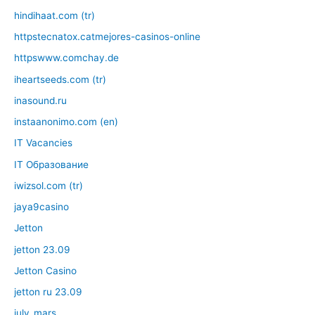
hindihaat.com (tr)
httpstecnatox.catmejores-casinos-online
httpswww.comchay.de
iheartseeds.com (tr)
inasound.ru
instaanonimo.com (en)
IT Vacancies
IT Образование
iwizsol.com (tr)
jaya9casino
Jetton
jetton 23.09
Jetton Casino
jetton ru 23.09
july_mars