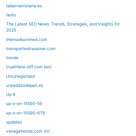
tabernatristana.es
texts
The Latest SEO News: Trends, Strategies, and Insights for
2025
themadisonmed.com
transportestrasamer.com
trends
truathlete-isff.com (en)
Uncategorized
unpedazodepan.es
Up X
up-x-on-15590-55
up-x-on-15590-679
updates
vanagatienda.com (tr)