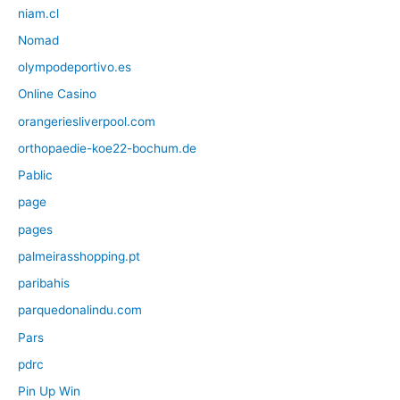
niam.cl
Nomad
olympodeportivo.es
Online Casino
orangeriesliverpool.com
orthopaedie-koe22-bochum.de
Pablic
page
pages
palmeirasshopping.pt
paribahis
parquedonalindu.com
Pars
pdrc
Pin Up Win