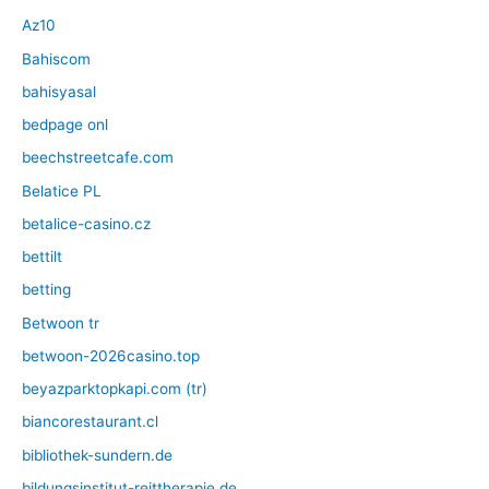
Az10
Bahiscom
bahisyasal
bedpage onl
beechstreetcafe.com
Belatice PL
betalice-casino.cz
bettilt
betting
Betwoon tr
betwoon-2026casino.top
beyazparktopkapi.com (tr)
biancorestaurant.cl
bibliothek-sundern.de
bildungsinstitut-reittherapie.de