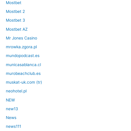
Mostbet
Mostbet 2
Mostbet 3
Mostbet AZ
Mr Jones Casino
mrowka.zgora.pl
mundopodcast.es
municasablanca.cl
murobeachclub.es
muskat-uk.com (tr)
neohotel.pl
NEW
new13
News
news111