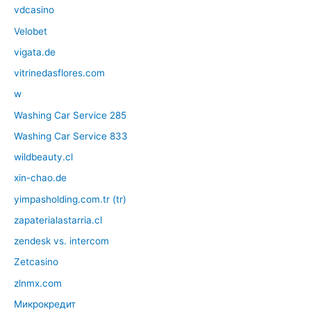
vdcasino
Velobet
vigata.de
vitrinedasflores.com
w
Washing Car Service 285
Washing Car Service 833
wildbeauty.cl
xin-chao.de
yimpasholding.com.tr (tr)
zapaterialastarria.cl
zendesk vs. intercom
Zetcasino
zlnmx.com
Микрокредит