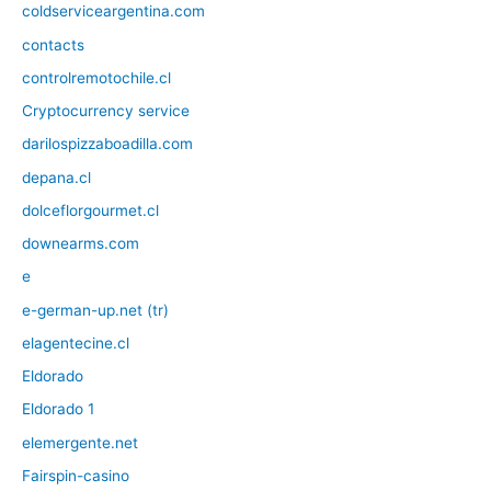
coldserviceargentina.com
contacts
controlremotochile.cl
Cryptocurrency service
darilospizzaboadilla.com
depana.cl
dolceflorgourmet.cl
downearms.com
e
e-german-up.net (tr)
elagentecine.cl
Eldorado
Eldorado 1
elemergente.net
Fairspin-casino