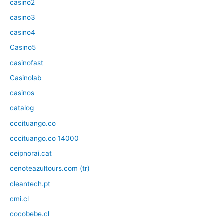
casino2
casino3
casino4
Casino5
casinofast
Casinolab
casinos
catalog
cccituango.co
cccituango.co 14000
ceipnorai.cat
cenoteazultours.com (tr)
cleantech.pt
cmi.cl
cocobebe.cl