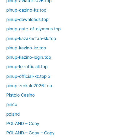
pinup-aviator2026.top
pinup-cazino-kz.top
pinup-downloads.top
pinup-gate-of-olympus.top
pinup-kazakhstan-kk.top
pinup-kazino-kz.top
pinup-kazino-login.top
pinup-kz-officiall.top
pinup-official-kz.top 3
pinup-zerkalo2026.top
Pistolo Casino
pınco
poland
POLAND – Copy
POLAND – Copy – Copy