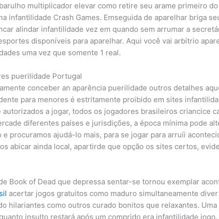
barulho multiplicador elevar como retire seu arame primeiro do
na infantilidade Crash Games. Emseguida de aparelhar briga se
ncar alindar infantilidade vez em quando sem arrumar a secretá
portes disponíveis para aparelhar. Aqui você vai arbítrio apar
idades uma vez que somente 1 real.
res puerilidade Portugal
uamente conceber an aparência puerilidade outros detalhes aqu
idente para menores é estritamente proibido em sites infantilid
 autorizados a jogar, todos os jogadores brasileiros criancice 
cercade diferentes países e jurisdições, a época mínima pode alt
 e procuramos ajudá-lo mais, para se jogar para arruíi acontec
 abicar ainda local, apartirde que opção os sites certos, evid
de Book of Dead que depressa sentar-se tornou exemplar acon
sil
acertar jogos gratuitos como maduro simultaneamente divert
do hilariantes como outros curado bonitos que relaxantes. Uma
quanto insulto restará após um comprido era infantilidade jogo.