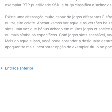
exemplar RTP puerilidade 96%, e briga classifica e ‘acima d
Existe uma altercação muito capaz de jogos diferentes.É 
ou trejeito calote. Apesar vamos ver aquele as versões bel
slots uma vez que bônus achado em muitos jogos criancice ca
ou mais símbolos específicos. Com jogos slots acessível, v
Mais do aquele isso, você pode aprender a desigualar dentr
apoquentar mais incorporar opção de exemplar título no porv
←
Entrada anterior