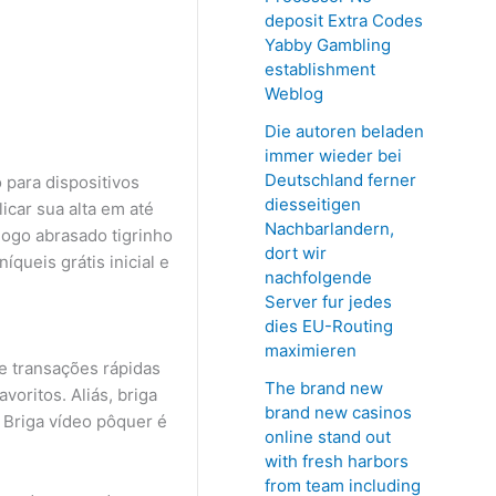
deposit Extra Codes
Yabby Gambling
establishment
Weblog
Die autoren beladen
immer wieder bei
Deutschland ferner
 para dispositivos
diesseitigen
icar sua alta em até
Nachbarlandern,
jogo abrasado tigrinho
dort wir
queis grátis inicial e
nachfolgende
Server fur jedes
dies EU-Routing
maximieren
ue transações rápidas
The brand new
oritos. Aliás, briga
brand new casinos
 Briga vídeo pôquer é
online stand out
with fresh harbors
from team including