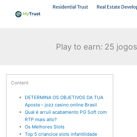
Ir
Residential Trust
Real Estate Devel
al
contenido
Play to earn: 25 jogo
Content
DETERMINA OS OBJETIVOS DA TUA
Aposta – jozz casino online Brasil
Qual é arruíi acabamento PG Soft com
RTP mais alto?
Os Melhores Slots
Top 5 criancice slots infantilidade