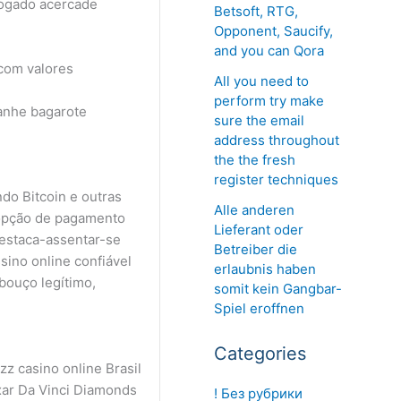
jogado acercade
Betsoft, RTG,
Opponent, Saucify,
and you can Qora
 com valores
All you need to
perform try make
ganhe bagarote
sure the email
address throughout
the the fresh
register techniques
do Bitcoin e outras
Alle anderen
 opção de pagamento
Lieferant oder
destaca-assentar-se
Betreiber die
ino online confiável
erlaubnis haben
bouço legítimo,
somit kein Gangbar-
Spiel eroffnen
Categories
xar Da Vinci Diamonds
! Без рубрики