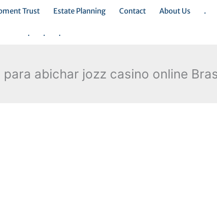
opment Trust
Estate Planning
Contact
About Us
.
.
.
.
s para abichar jozz casino online Bras