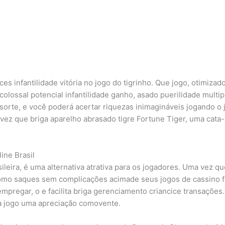
s infantilidade vitória no jogo do tigrinho. Que jogo, otimizado
lossal potencial infantilidade ganho, asado puerilidade multipl
 sorte, e você poderá acertar riquezas inimagináveis jogando o 
z que briga aparelho abrasado tigre Fortune Tiger, uma cata-ní
ne Brasil
leira, é uma alternativa atrativa para os jogadores. Uma vez q
mo saques sem complicações acimade seus jogos de cassino fav
pregar, o e facilita briga gerenciamento criancice transações.
a jogo uma apreciação comovente.