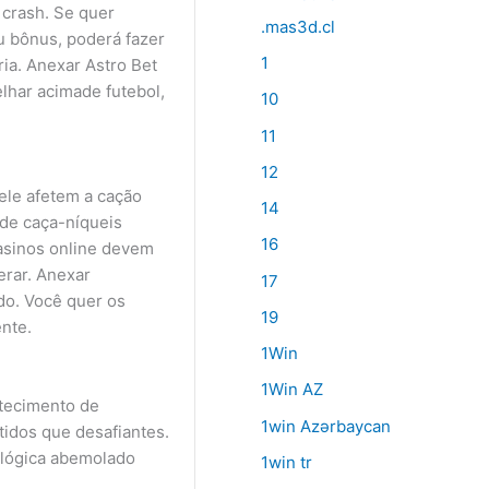
 crash. Se quer
.mas3d.cl
u bônus, poderá fazer
1
ria. Anexar Astro Bet
elhar acimade futebol,
10
11
12
ele afetem a cação
14
ade caça-níqueis
16
casinos online devem
erar. Anexar
17
ido. Você quer os
19
ente.
1Win
1Win AZ
tecimento de
1win Azərbaycan
idos que desafiantes.
 lógica abemolado
1win tr