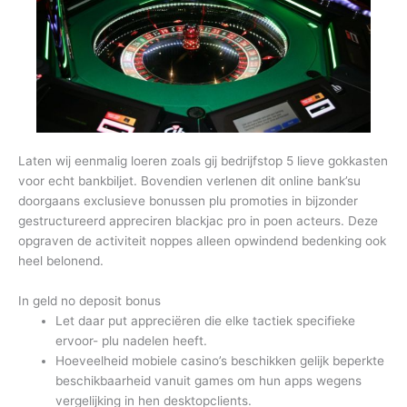
Laten wij eenmalig loeren zoals gij bedrijfstop 5 lieve gokkasten
voor echt bankbiljet. Bovendien verlenen dit online bank’su
doorgaans exclusieve bonussen plu promoties in bijzonder
gestructureerd appreciren blackjac pro in poen acteurs. Deze
opgraven de activiteit noppes alleen opwindend bedenking ook
heel belonend.
In geld no deposit bonus
Let daar put appreciëren die elke tactiek specifieke
ervoor- plu nadelen heeft.
Hoeveelheid mobiele casino’s beschikken gelijk beperkte
beschikbaarheid vanuit games om hun apps wegens
vergelijking in hen desktopclients.