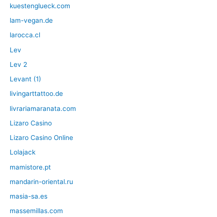
kuestenglueck.com
lam-vegan.de
larocca.cl
Lev
Lev 2
Levant (1)
livingarttattoo.de
livrariamaranata.com
Lizaro Casino
Lizaro Casino Online
Lolajack
mamistore.pt
mandarin-oriental.ru
masia-sa.es
massemillas.com