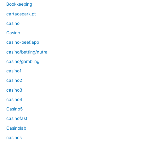
Bookkeeping
cartaospark.pt
casino
Casino
casino-beef.app
casino/betting/nutra
casino/gambling
casino1
casino2
casino3
casino4
Casino5
casinofast
Casinolab
casinos