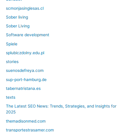
scmonjasinglesas.cl
Sober living
Sober Living
Software development
Spiele
splubiczdolny.edu.pl
stories
suenosdefreya.com
sup-port-hamburg.de
tabernatristana.es
texts
The Latest SEO News: Trends, Strategies, and Insights for
2025
themadisonmed.com
transportestrasamer.com