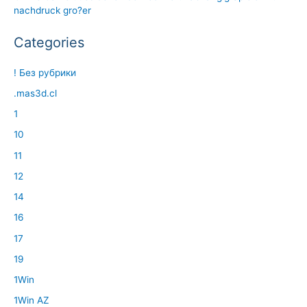
nachdruck gro?er
Categories
! Без рубрики
.mas3d.cl
1
10
11
12
14
16
17
19
1Win
1Win AZ