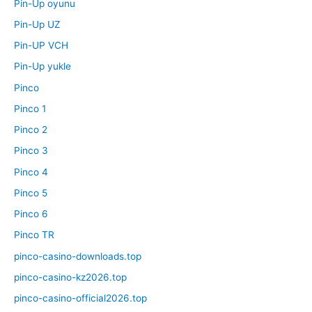
Pin-Up oyunu
Pin-Up UZ
Pin-UP VCH
Pin-Up yukle
Pinco
Pinco 1
Pinco 2
Pinco 3
Pinco 4
Pinco 5
Pinco 6
Pinco TR
pinco-casino-downloads.top
pinco-casino-kz2026.top
pinco-casino-official2026.top