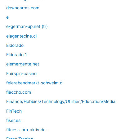
downearms.com
e
e-german-up.net (tr)
elagentecine.cl
Eldorado
Eldorado 1
elemergente.net
Fairspin-casino
feierabendmarkt-schwelm.d
fiaccho.com
Finance/Hobbies/Technology/Utilities/Education/Media
FinTech
fiser.es
fitness-pro-aktiv.de