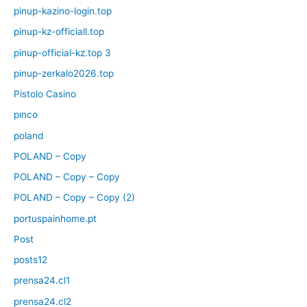
pinup-kazino-login.top
pinup-kz-officiall.top
pinup-official-kz.top 3
pinup-zerkalo2026.top
Pistolo Casino
pınco
poland
POLAND – Copy
POLAND – Copy – Copy
POLAND – Copy – Copy (2)
portuspainhome.pt
Post
posts12
prensa24.cl1
prensa24.cl2