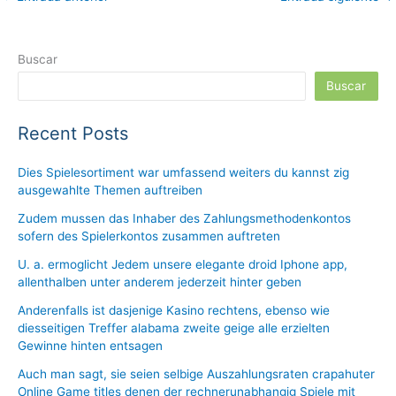
Buscar
Buscar
Recent Posts
Dies Spielesortiment war umfassend weiters du kannst zig
ausgewahlte Themen auftreiben
Zudem mussen das Inhaber des Zahlungsmethodenkontos
sofern des Spielerkontos zusammen auftreten
U. a. ermoglicht Jedem unsere elegante droid Iphone app,
allenthalben unter anderem jederzeit hinter geben
Anderenfalls ist dasjenige Kasino rechtens, ebenso wie
diesseitigen Treffer alabama zweite geige alle erzielten
Gewinne hinten entsagen
Auch man sagt, sie seien selbige Auszahlungsraten crapahuter
Online Game titles denen der rechnerunabhangig Spiele mit