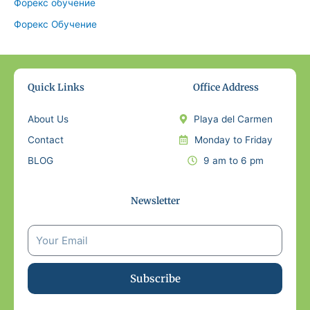
Форекс обучение
Форекс Обучение
Quick Links
Office Address
About Us
Playa del Carmen
Contact
Monday to Friday
BLOG
9 am to 6 pm
Newsletter
Subscribe