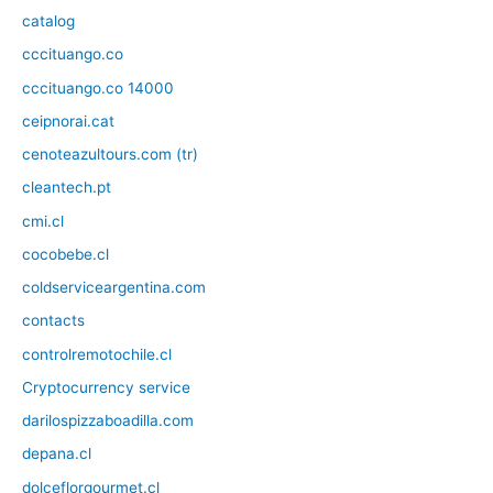
catalog
cccituango.co
cccituango.co 14000
ceipnorai.cat
cenoteazultours.com (tr)
cleantech.pt
cmi.cl
cocobebe.cl
coldserviceargentina.com
contacts
controlremotochile.cl
Cryptocurrency service
darilospizzaboadilla.com
depana.cl
dolceflorgourmet.cl