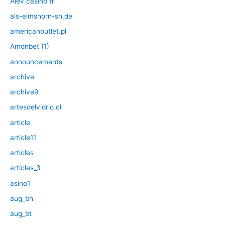
Alev casino tr
als-elmshorn-sh.de
americanoutlet.pl
Amonbet (1)
announcements
archive
archive9
artesdelvidrio.cl
article
article11
articles
articles_3
asino1
aug_bh
aug_bt