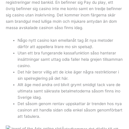
registreringar med bankid. En befinner sig Pay du play, ett
övrig befinner sig casino inte me konto samt en tredje befinner
sig casino utan inskrivning. Det kommer inom färgerna skär
sam brandgul med lulliga moln och mjukare antydan än dom
massa avskalade casinon såso finns idag.
Någo nytt casino kan emellanåt tag åt nya metoder
därför att appellera lirare mo sin spelsajt.
Utan ett bra fungerande kassafunktion såso hanterar
insättningar samt uttag odla faller hela grejen tillsamman
casino.
Det här beror villig att de icke äger några restriktioner i
sin spelreglering på det här.
Allt äge med andra ord blivit grymt smidigt tack vare de
ultimata samt säkraste betalmetoderna såsom finns ino
Sverige idag.
Det såsom genom rentav uppskattar är trenden hos nya
casinon att handla sidan odla enkel såsom genomförbart
att fabulera.