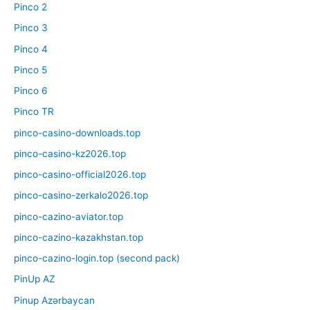
Pinco 2
Pinco 3
Pinco 4
Pinco 5
Pinco 6
Pinco TR
pinco-casino-downloads.top
pinco-casino-kz2026.top
pinco-casino-official2026.top
pinco-casino-zerkalo2026.top
pinco-cazino-aviator.top
pinco-cazino-kazakhstan.top
pinco-cazino-login.top (second pack)
PinUp AZ
Pinup Azərbaycan