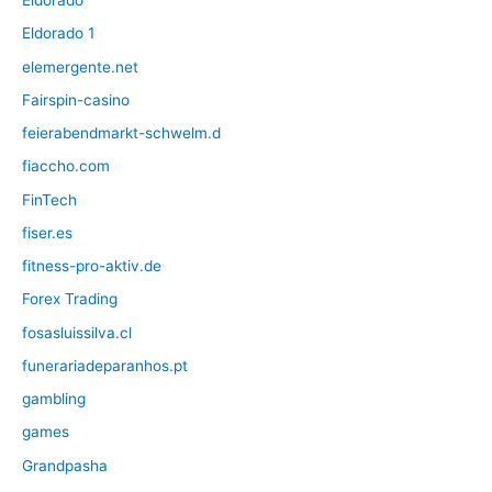
Eldorado
Eldorado 1
elemergente.net
Fairspin-casino
feierabendmarkt-schwelm.d
fiaccho.com
FinTech
fiser.es
fitness-pro-aktiv.de
Forex Trading
fosasluissilva.cl
funerariadeparanhos.pt
gambling
games
Grandpasha