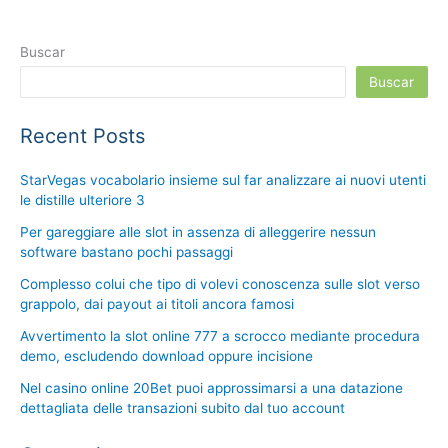
Buscar
Buscar
Recent Posts
StarVegas vocabolario insieme sul far analizzare ai nuovi utenti
le distille ulteriore 3
Per gareggiare alle slot in assenza di alleggerire nessun
software bastano pochi passaggi
Complesso colui che tipo di volevi conoscenza sulle slot verso
grappolo, dai payout ai titoli ancora famosi
Avvertimento la slot online 777 a scrocco mediante procedura
demo, escludendo download oppure incisione
Nel casino online 20Bet puoi approssimarsi a una datazione
dettagliata delle transazioni subito dal tuo account