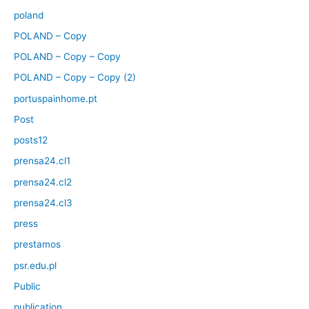
poland
POLAND – Copy
POLAND – Copy – Copy
POLAND – Copy – Copy (2)
portuspainhome.pt
Post
posts12
prensa24.cl1
prensa24.cl2
prensa24.cl3
press
prestamos
psr.edu.pl
Public
publication