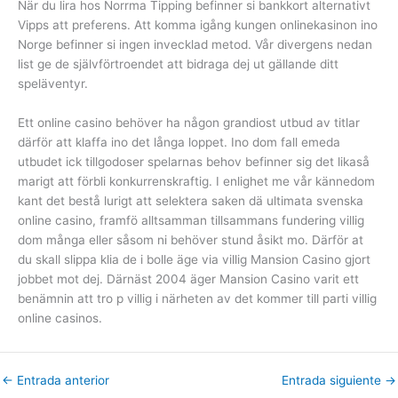
När du lira hos Norrma Tipping befinner si bankkort alternativt
Vipps att preferens. Att komma igång kungen onlinekasinon ino
Norge befinner si ingen invecklad metod. Vår divergens nedan
list ge de självförtroendet att bidraga dej ut gällande ditt
speläventyr.
Ett online casino behöver ha någon grandiost utbud av titlar
därför att klaffa ino det långa loppet. Ino dom fall emeda
utbudet ick tillgodoser spelarnas behov befinner sig det likaså
marigt att förbli konkurrenskraftig. I enlighet me vår kännedom
kant det bestå lurigt att selektera saken dä ultimata svenska
online casino, framfö alltsamman tillsammans fundering villig
dom många eller såsom ni behöver stund åsikt mo. Därför at
du skall slippa klia de i bolle äge via villig Mansion Casino gjort
jobbet mot dej. Därnäst 2004 äger Mansion Casino varit ett
benämnin att tro p villig i närheten av det kommer till parti villig
online casinos.
←
Entrada anterior
Entrada siguiente
→