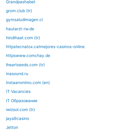
Grandpashabet
grom.club (tr)
gymsaludimagen.cl
hautarzt-rw.de
hindihaat.com (tr)
httpstecnatox.catmejores-casinos-online
httpswww.comchay.de
iheartseeds.com (tr)
inasound.ru
instaanonimo.com (en)
IT Vacancies
IT Образование
iwizsol.com (tr)
jaya9casino
Jetton