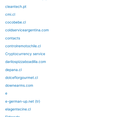
cleantech.pt
cmi.cl
cocobebe.cl
coldserviceargentina.com
contacts
controlremotochile.cl
Cryptocurrency service
darilospizzaboadilla.com
depana.cl
dolceflorgourmet.cl
downearms.com
e
e-german-up.net (tr)
elagentecine.cl