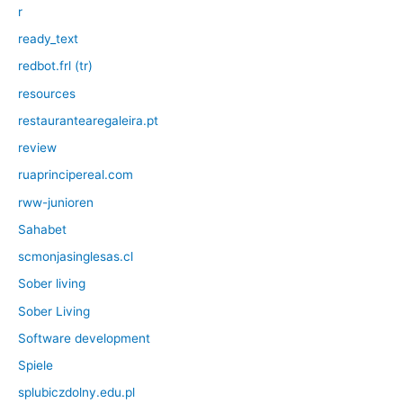
r
ready_text
redbot.frl (tr)
resources
restaurantearegaleira.pt
review
ruaprincipereal.com
rww-junioren
Sahabet
scmonjasinglesas.cl
Sober living
Sober Living
Software development
Spiele
splubiczdolny.edu.pl