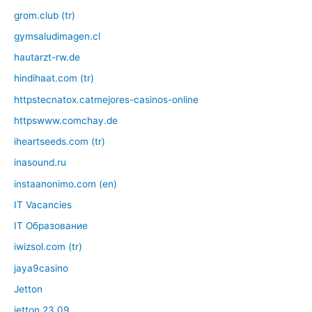
grom.club (tr)
gymsaludimagen.cl
hautarzt-rw.de
hindihaat.com (tr)
httpstecnatox.catmejores-casinos-online
httpswww.comchay.de
iheartseeds.com (tr)
inasound.ru
instaanonimo.com (en)
IT Vacancies
IT Образование
iwizsol.com (tr)
jaya9casino
Jetton
jetton 23.09