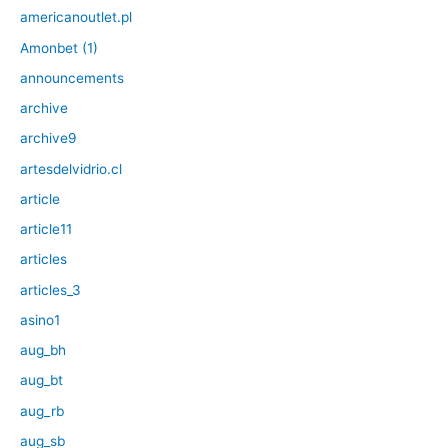
americanoutlet.pl
Amonbet (1)
announcements
archive
archive9
artesdelvidrio.cl
article
article11
articles
articles_3
asino1
aug_bh
aug_bt
aug_rb
aug_sb