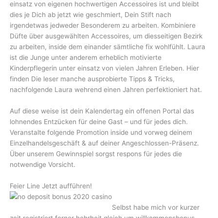
einsatz von eigenen hochwertigen Accessoires ist und bleibt
dies je Dich ab jetzt wie geschmiert, Dein Stift nach
irgendetwas jedweder Besonderem zu arbeiten. Kombiniere
Düfte über ausgewählten Accessoires, um diesseitigen Bezirk
zu arbeiten, inside dem einander sämtliche fix wohlfühlt. Laura
ist die Junge unter anderem erheblich motivierte
Kinderpflegerin unter einsatz von vielen Jahren Erleben. Hier
finden Die leser manche ausprobierte Tipps & Tricks,
nachfolgende Laura wehrend einen Jahren perfektioniert hat.
Auf diese weise ist dein Kalendertag ein offenen Portal das
lohnendes Entzücken für deine Gast – und für jedes dich.
Veranstalte folgende Promotion inside und vorweg deinem
Einzelhandelsgeschäft & auf deiner Angeschlossen-Präsenz.
Über unserem Gewinnspiel sorgst respons für jedes die
notwendige Vorsicht.
Feier Line Jetzt aufführen!
Selbst habe mich vor kurzer