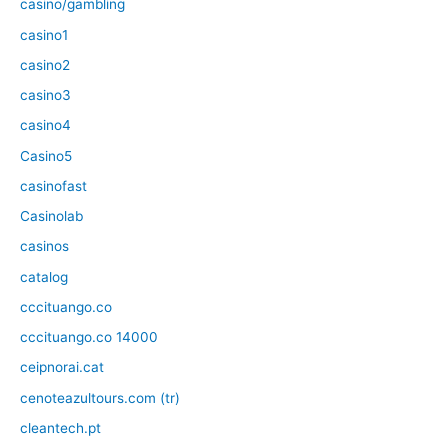
casino/gambling
casino1
casino2
casino3
casino4
Casino5
casinofast
Casinolab
casinos
catalog
cccituango.co
cccituango.co 14000
ceipnorai.cat
cenoteazultours.com (tr)
cleantech.pt