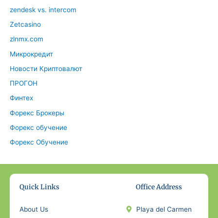
zendesk vs. intercom
Zetcasino
zlnmx.com
Микрокредит
Новости Криптовалют
ПРОГОН
Финтех
Форекс Брокеры
Форекс обучение
Форекс Обучение
Quick Links
Office Address
About Us
Playa del Carmen