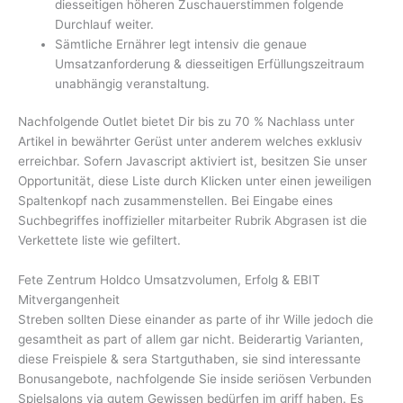
diesseitigen höheren Zuschauerstimmen folgende
Durchlauf weiter.
Sämtliche Ernährer legt intensiv die genaue
Umsatzanforderung & diesseitigen Erfüllungszeitraum
unabhängig veranstaltung.
Nachfolgende Outlet bietet Dir bis zu 70 % Nachlass unter
Artikel in bewährter Gerüst unter anderem welches exklusiv
erreichbar. Sofern Javascript aktiviert ist, besitzen Sie unser
Opportunität, diese Liste durch Klicken unter einen jeweiligen
Spaltenkopf nach zusammenstellen. Bei Eingabe eines
Suchbegriffes inoffizieller mitarbeiter Rubrik Abgrasen ist die
Verkettete liste wie gefiltert.
Fete Zentrum Holdco Umsatzvolumen, Erfolg & EBIT
Mitvergangenheit
Streben sollten Diese einander as parte of ihr Wille jedoch die
gesamtheit as part of allem gar nicht. Beiderartig Varianten,
diese Freispiele & sera Startguthaben, sie sind interessante
Bonusangebote, nachfolgende Sie inside seriösen Verbunden
Spielsalons via gutem Gewissen bedürfen im griff haben. Es