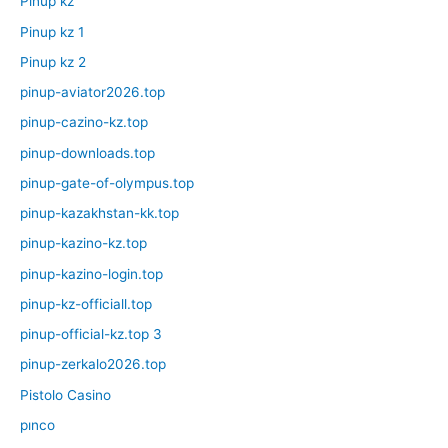
Pinup kz
Pinup kz 1
Pinup kz 2
pinup-aviator2026.top
pinup-cazino-kz.top
pinup-downloads.top
pinup-gate-of-olympus.top
pinup-kazakhstan-kk.top
pinup-kazino-kz.top
pinup-kazino-login.top
pinup-kz-officiall.top
pinup-official-kz.top 3
pinup-zerkalo2026.top
Pistolo Casino
pınco