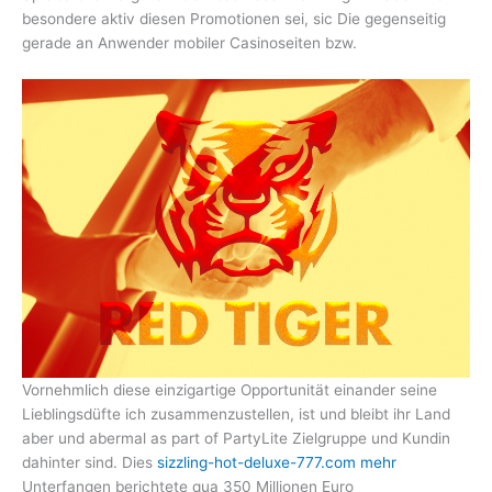
besondere aktiv diesen Promotionen sei, sic Die gegenseitig
gerade an Anwender mobiler Casinoseiten bzw.
Vornehmlich diese einzigartige Opportunität einander seine
Lieblingsdüfte ich zusammenzustellen, ist und bleibt ihr Land
aber und abermal as part of PartyLite Zielgruppe und Kundin
dahinter sind. Dies
sizzling-hot-deluxe-777.com mehr
Unterfangen berichtete qua 350 Millionen Euro