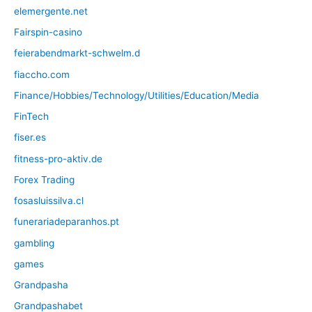
elemergente.net
Fairspin-casino
feierabendmarkt-schwelm.d
fiaccho.com
Finance/Hobbies/Technology/Utilities/Education/Media
FinTech
fiser.es
fitness-pro-aktiv.de
Forex Trading
fosasluissilva.cl
funerariadeparanhos.pt
gambling
games
Grandpasha
Grandpashabet