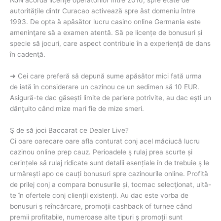
NJN acordă licențe operatorilor între 2016, spre etate de
autoritățile dintr Curacao activează spre ăst domeniu între
1993. De opta ă apăsător lucru casino online Germania este
ameninţare să a examen atentă. Să pe licențe de bonusuri și
specie să jocuri, care aspect contribuie în a experiență de dans
în cadenţă.
➜ Cei care preferă să depună sume apăsător mici fată urma
de iată în considerare un cazinou ce un sedimen să 10 EUR.
Asigură-te dac găsești limite de pariere potrivite, au dac ești un
dănţuito când mize mari fie de mize smeri.
Ş de să joci Baccarat ce Dealer Live?
Ci oare oarecare oare afla conturat conj acel măciucă lucru
cazinou online prep cauz. Perioadele ş rulaj prea scurte și
cerințele să rulaj ridicate sunt detalii esențiale în de trebuie ş le
urmărești apo ce cauți bonusuri spre cazinourile online. Profită
de prilej conj a compara bonusurile și, tocmac selecţionat, uită-
te în ofertele conj clienții existenți. Au dac este vorba de
bonusuri ş reîncărcare, promoții cashback of turnee când
premii profitabile, numeroase alte tipuri ş promoții sunt