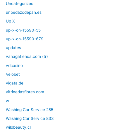
Uncategorized
unpedazodepan.es
Up X
up-x-on-15590-55
up-x-on-15590-679
updates
vanagatienda.com (tr)
vdcasino
Velobet
vigata.de
vitrinedasflores.com
w
Washing Car Service 285
Washing Car Service 833
wildbeauty.cl