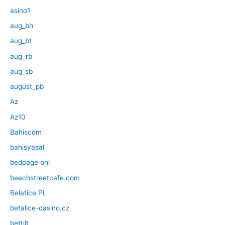
asino1
aug_bh
aug_bt
aug_rb
aug_sb
august_pb
Az
Az10
Bahiscom
bahisyasal
bedpage onl
beechstreetcafe.com
Belatice PL
betalice-casino.cz
bettilt