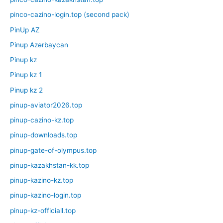
pinco-cazino-login.top (second pack)
PinUp AZ
Pinup Azərbaycan
Pinup kz
Pinup kz 1
Pinup kz 2
pinup-aviator2026.top
pinup-cazino-kz.top
pinup-downloads.top
pinup-gate-of-olympus.top
pinup-kazakhstan-kk.top
pinup-kazino-kz.top
pinup-kazino-login.top
pinup-kz-officiall.top