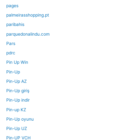
pages
palmeirasshopping.pt
paribahis
parquedonalindu.com
Pars
pdrc
Pin Up Win
Pin-Up
Pin-Up AZ
Pin-Up giriş
Pin-Up indir
Pin-up KZ
Pin-Up oyunu
Pin-Up UZ
Pin-UP VCH