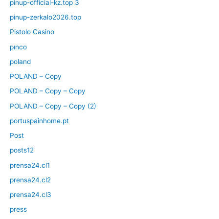
pinup-official-kz.top 3
pinup-zerkalo2026.top
Pistolo Casino
pınco
poland
POLAND – Copy
POLAND – Copy – Copy
POLAND – Copy – Copy (2)
portuspainhome.pt
Post
posts12
prensa24.cl1
prensa24.cl2
prensa24.cl3
press