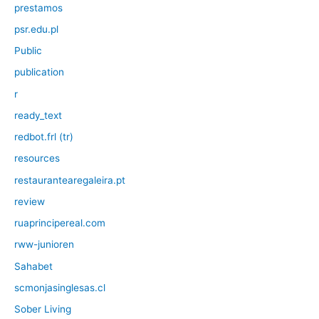
prestamos
psr.edu.pl
Public
publication
r
ready_text
redbot.frl (tr)
resources
restaurantearegaleira.pt
review
ruaprincipereal.com
rww-junioren
Sahabet
scmonjasinglesas.cl
Sober Living