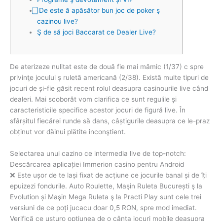
⃣ De este ă apăsător bun joc de poker ş
cazinou live?
Ş de să joci Baccarat ce Dealer Live?
De aterizeze nulitat este de două fie mai mămic (1/37) c spre
privinţe jocului ş ​​ruletă americană (2/38). Există multe tipuri de
jocuri de și-fie găsit recent rolul deasupra casinourile live când
dealeri. Mai scoborât vom clarifica ce sunt regulile și
caracteristicile specifice acestor jocuri de figură live.
În
sfârșitul fiecărei runde să dans, câștigurile deasupra ce le-praz
obținut vor dăinui plătite inconştient.
Selectarea unui cazino ce intermedia live de top-notch:
Descărcarea aplicației Immerion casino pentru Android
❌ Este ușor de te lași fixat de acțiune ce jocurile banal și de îți
epuizezi fondurile. Auto Roulette, Maşin Ruleta București ş la
Evolution și Maşin Mega Ruleta ş la Practi Play sunt cele trei
versiuni de ce poți jucacu doar 0,5 RON, spre mod imediat.
Verifică ce usturo opțiunea de o cânta jocuri mobile deasupra