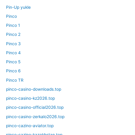
Pin-Up yukle
Pinco
Pinco 1
Pinco 2
Pinco 3
Pinco 4
Pinco 5
Pinco 6
Pinco TR
pinco-casino-downloads.top
pinco-casino-kz2026.top
pinco-casino-official2026.top
pinco-casino-zerkalo2026.top
pinco-cazino-aviator.top
pinco-cazino-kazakhstan.top