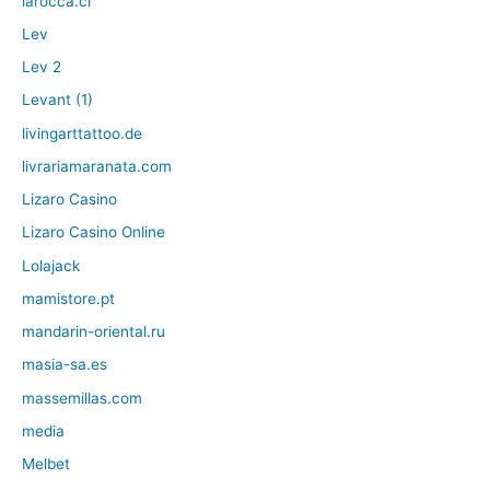
larocca.cl
Lev
Lev 2
Levant (1)
livingarttattoo.de
livrariamaranata.com
Lizaro Casino
Lizaro Casino Online
Lolajack
mamistore.pt
mandarin-oriental.ru
masia-sa.es
massemillas.com
media
Melbet