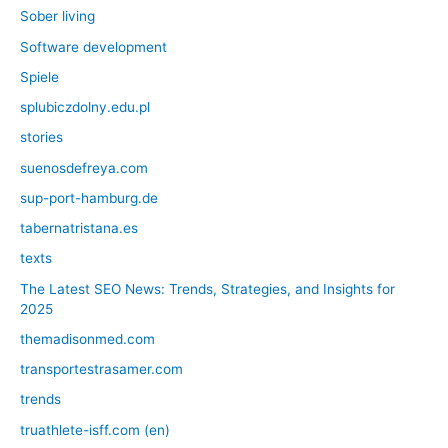
Sober living
Software development
Spiele
splubiczdolny.edu.pl
stories
suenosdefreya.com
sup-port-hamburg.de
tabernatristana.es
texts
The Latest SEO News: Trends, Strategies, and Insights for
2025
themadisonmed.com
transportestrasamer.com
trends
truathlete-isff.com (en)