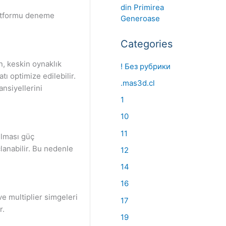
din Primirea
latformu deneme
Generoase
Categories
n, keskin oynaklık
! Без рубрики
tı optimize edilebilir.
.mas3d.cl
nsiyellerini
1
10
11
şılması güç
çlanabilir. Bu nedenle
12
14
16
e multiplier simgeleri
17
r.
19