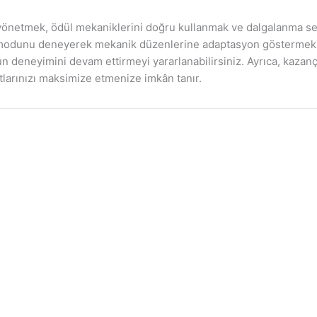
kle yönetmek, ödül mekaniklerini doğru kullanmak ve dalgalanma se
o modunu deneyerek mekanik düzenlerine adaptasyon göstermek, 
n deneyimini devam ettirmeyi yararlanabilirsiniz. Ayrıca, kazanç
tlarınızı maksimize etmenize imkân tanır.