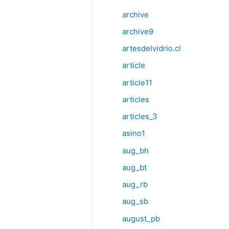
archive
archive9
artesdelvidrio.cl
article
article11
articles
articles_3
asino1
aug_bh
aug_bt
aug_rb
aug_sb
august_pb