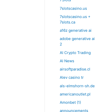
7slotscasino.us
7slotscasino.us +
7slots.ca
a16z generative ai
adobe generative ai
2
AI Crypto Trading
AI News
airsoftparadise.cl
Alev casino tr
als-elmshorn-sh.de
americanoutlet.pl
Amonbet (1)
announcements