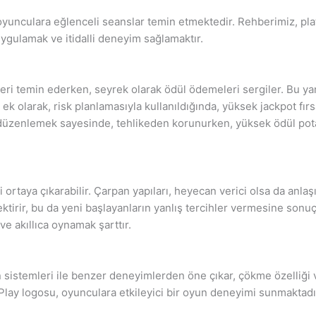
 oyunculara eğlenceli seanslar temin etmektedir. Rehberimiz, p
ygulamak ve itidalli deneyim sağlamaktır.
eri temin ederken, seyrek olarak ödül ödemeleri sergiler. Bu ya
k olarak, risk planlamasıyla kullanıldığında, yüksek jackpot fırsa
üzenlemek sayesinde, tehlikeden korunurken, yüksek ödül pota
 ortaya çıkarabilir. Çarpan yapıları, heyecan verici olsa da anla
rektirir, bu da yeni başlayanların yanlış tercihler vermesine sonu
 akıllıca oynamak şarttır.
sistemleri ile benzer deneyimlerden öne çıkar, çökme özelliği v
lay logosu, oyunculara etkileyici bir oyun deneyimi sunmaktadı