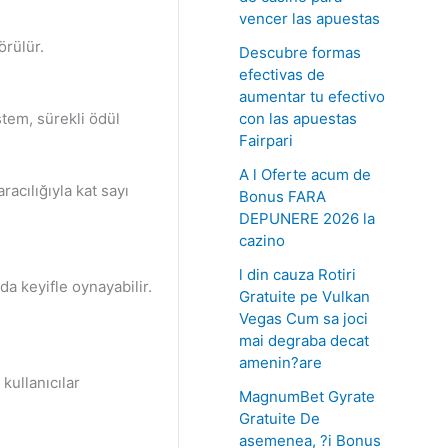
vencer las apuestas
örülür.
Descubre formas
efectivas de
aumentar tu efectivo
con las apuestas
tem, sürekli ödül
Fairpari
A l Oferte acum de
racılığıyla kat sayı
Bonus FARA
DEPUNERE 2026 la
cazino
l din cauza Rotiri
da keyifle oynayabilir.
Gratuite pe Vulkan
Vegas Cum sa joci
mai degraba decat
amenin?are
kullanıcılar
MagnumBet Gyrate
Gratuite De
asemenea, ?i Bonus