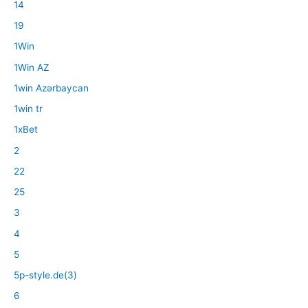
14
19
1Win
1Win AZ
1win Azərbaycan
1win tr
1xBet
2
22
25
3
4
5
5p-style.de(3)
6