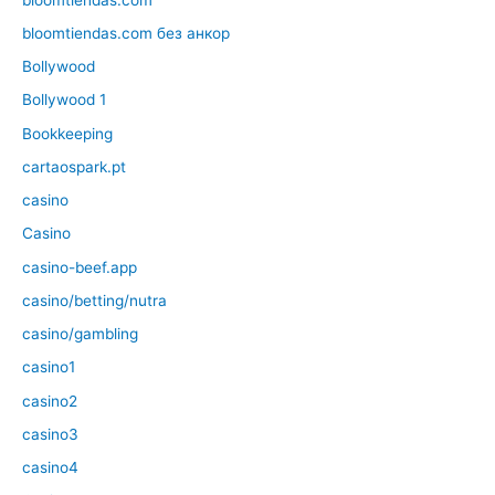
bloomtiendas.com без анкор
Bollywood
Bollywood 1
Bookkeeping
cartaospark.pt
casino
Casino
casino-beef.app
casino/betting/nutra
casino/gambling
casino1
casino2
casino3
casino4