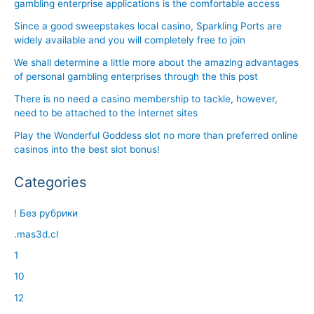
gambling enterprise applications is the comfortable access
Since a good sweepstakes local casino, Sparkling Ports are
widely available and you will completely free to join
We shall determine a little more about the amazing advantages
of personal gambling enterprises through the this post
There is no need a casino membership to tackle, however,
need to be attached to the Internet sites
Play the Wonderful Goddess slot no more than preferred online
casinos into the best slot bonus!
Categories
! Без рубрики
.mas3d.cl
1
10
12