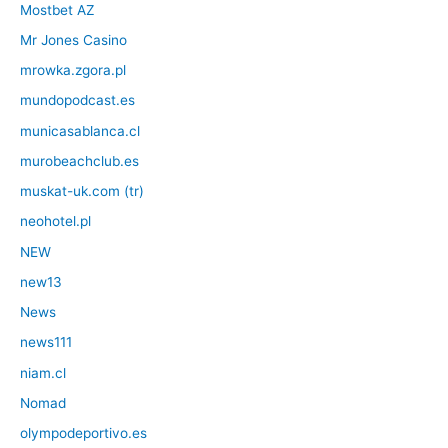
Mostbet AZ
Mr Jones Casino
mrowka.zgora.pl
mundopodcast.es
municasablanca.cl
murobeachclub.es
muskat-uk.com (tr)
neohotel.pl
NEW
new13
News
news111
niam.cl
Nomad
olympodeportivo.es