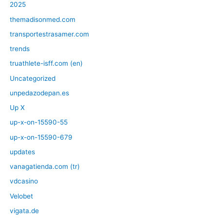
2025
themadisonmed.com
transportestrasamer.com
trends
truathlete-isff.com (en)
Uncategorized
unpedazodepan.es
Up X
up-x-on-15590-55
up-x-on-15590-679
updates
vanagatienda.com (tr)
vdcasino
Velobet
vigata.de