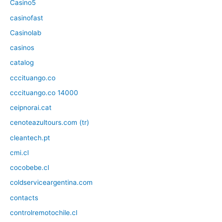
Casino5
casinofast
Casinolab
casinos
catalog
cccituango.co
cccituango.co 14000
ceipnorai.cat
cenoteazultours.com (tr)
cleantech.pt
cmi.cl
cocobebe.cl
coldserviceargentina.com
contacts
controlremotochile.cl