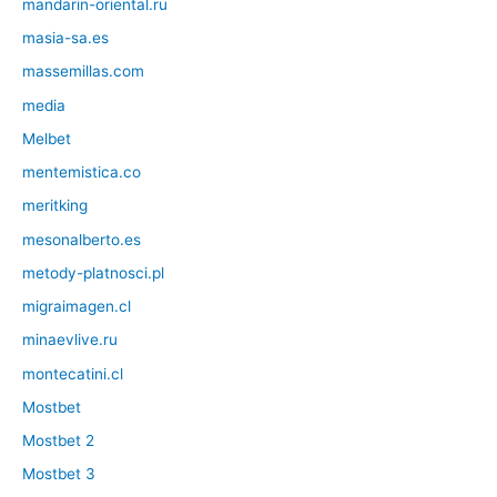
mandarin-oriental.ru
masia-sa.es
massemillas.com
media
Melbet
mentemistica.co
meritking
mesonalberto.es
metody-platnosci.pl
migraimagen.cl
minaevlive.ru
montecatini.cl
Mostbet
Mostbet 2
Mostbet 3