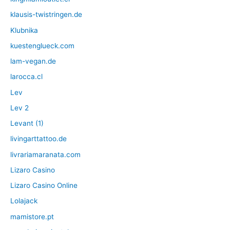
klausis-twistringen.de
Klubnika
kuestenglueck.com
lam-vegan.de
larocca.cl
Lev
Lev 2
Levant (1)
livingarttattoo.de
livrariamaranata.com
Lizaro Casino
Lizaro Casino Online
Lolajack
mamistore.pt