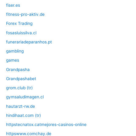
fiser.es
fitness-pro-aktiv.de
Forex Trading
fosasluissilva.cl
funerariadeparanhos.pt
gambling
games
Grandpasha
Grandpashabet
grom.club (tr)
gymsaludimagen.cl
hautarzt-rw.de
hindihaat.com (tr)
httpstecnatox.catmejores-casinos-online
httpswww.comchay.de