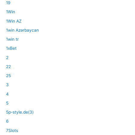
19
1Win
1Win AZ
1win Azərbaycan
1win tr
1xBet
2
22
25
3
4
5
5p-style.de(3)
6
7Slots