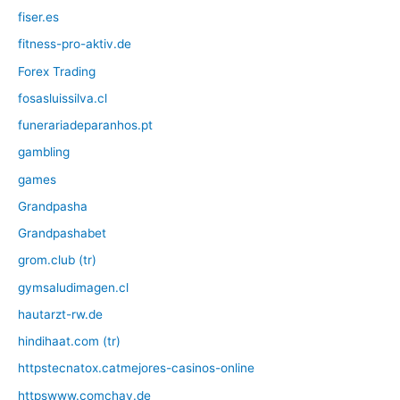
fiser.es
fitness-pro-aktiv.de
Forex Trading
fosasluissilva.cl
funerariadeparanhos.pt
gambling
games
Grandpasha
Grandpashabet
grom.club (tr)
gymsaludimagen.cl
hautarzt-rw.de
hindihaat.com (tr)
httpstecnatox.catmejores-casinos-online
httpswww.comchay.de