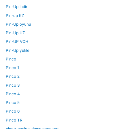
Pin-Up indir
Pin-up KZ
Pin-Up oyunu
Pin-Up UZ
Pin-UP VCH
Pin-Up yukle
Pinco
Pinco 1
Pinco 2
Pinco 3
Pinco 4
Pinco 5
Pinco 6
Pinco TR
pinco-casino-downloads.top