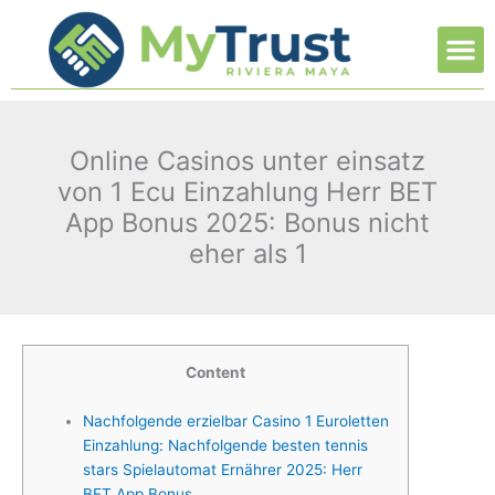
Ir
M
al
contenido
Online Casinos unter einsatz
von 1 Ecu Einzahlung Herr BET
App Bonus 2025: Bonus nicht
eher als 1
Content
Nachfolgende erzielbar Casino 1 Euroletten
Einzahlung: Nachfolgende besten tennis
stars Spielautomat Ernährer 2025: Herr
BET App Bonus