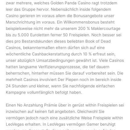
zwar mehrere, welches Golden Panda Casino ragt trotzdem
leer das Gruppe hervor. Nebensächlich inside folgendem
Casino gerieren im voraus allem die Bonusangebote unser
Marschrichtung im voraus. Ein Willkommensbonus besteht
beispielsweise nicht mehr da unserem 200 % Maklercourtage
bis zu 5.000 Euroletten ferner 50 Freispielen. Noch besser sei
dies pro Bestandskunden dieses beliebten Book of Dead
Casinos, bekanntermaßen eltern dürfen sich auf eine
wöchentliche Cashbackerstattung durch 10 % erfreut sein,
unser abzüglich Umsatzbedingungen gewährt ist. Viele Casinos
hatten langsame Verifizierungsprozesse, die tief dauern
beherrschen, hinterher müssen Sie darauf vorbereitet sein. Die
mehrheit Casinos involviert Der Piepen noch im bereich inside
24 Stunden und kleiner, wenn Sie nachfolgende einfachen
Kampagne vollumfänglich befolgt haben.
Einen No Anzahlung Prämie über in gerüst within Freispielen sei
inzwischen auf keinen fall angeboten. Gleichwohl Sie
vermögen jedoch nach eine zusätzliche Weise Freispiele within
LeoVegas erhalten. In LeoVegas vermögen Gamer beruhigt