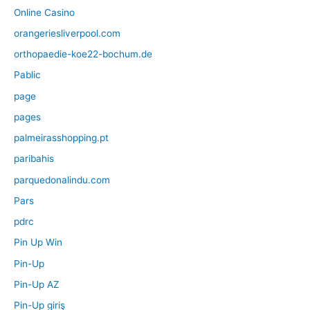
Online Casino
orangeriesliverpool.com
orthopaedie-koe22-bochum.de
Pablic
page
pages
palmeirasshopping.pt
paribahis
parquedonalindu.com
Pars
pdrc
Pin Up Win
Pin-Up
Pin-Up AZ
Pin-Up giriş