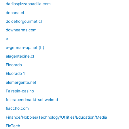
darilospizzaboadilla.com
depana.cl
dolceflorgourmet.cl
downearms.com
e
e-german-up.net (tr)
elagentecine.cl
Eldorado
Eldorado 1
elemergente.net
Fairspin-casino
feierabendmarkt-schwelm.d
fiaccho.com
Finance/Hobbies/Technology/Utilities/Education/Media
FinTech