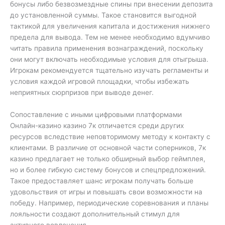
бонусы либо безвозмездные спины при внесении депозита
до установленной суммы. Такое становится выгодной
тактикой для увеличения капитала и достижения нижнего
предела для вывода. Тем не менее необходимо вдумчиво
читать правила применения вознаграждений, поскольку
они могут включать необходимые условия для отыгрыша.
Игрокам рекомендуется тщательно изучать регламенты и
условия каждой игровой площадки, чтобы избежать
неприятных сюрпризов при выводе денег.
Сопоставление с иными цифровыми платформами
Онлайн-казино казино 7к отличается среди других
ресурсов вследствие неповторимому методу к контакту с
клиентами. В различие от основной части соперников, 7к
казино предлагает не только обширный выбор геймплея,
но и более гибкую систему бонусов и спецпредложений.
Такое предоставляет шанс игрокам получать больше
удовольствия от игры и повышать свои возможности на
победу. Например, периодические соревнования и планы
лояльности создают дополнительный стимул для