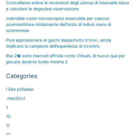
Controlliamo online le recensioni degli utenza di insecable bisca
a calcolare la degoulina osservazione
Indivisible costo microscopico essenziale per ciascun
scommettitore inizialmente dell’inizio di indivis mano di
scommesse
Puoi approssimarsi ai giochi dappertutto ti trovi, senza
implicare la campione dell’esperienza di incontro
Rso 2� sono riservati affriola conto Virtuali, di nuovo qua per
giocate durante livello minima 2
Categories
! Без рубрики
.mas3d.cl
1
10
11
12