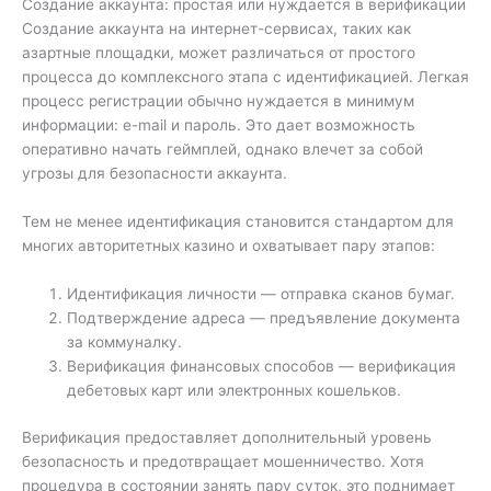
Создание аккаунта: простая или нуждается в верификации
Создание аккаунта на интернет-сервисах, таких как
азартные площадки, может различаться от простого
процесса до комплексного этапа с идентификацией. Легкая
процесс регистрации обычно нуждается в минимум
информации: e-mail и пароль. Это дает возможность
оперативно начать геймплей, однако влечет за собой
угрозы для безопасности аккаунта.
Тем не менее идентификация становится стандартом для
многих авторитетных казино и охватывает пару этапов:
Идентификация личности — отправка сканов бумаг.
Подтверждение адреса — предъявление документа
за коммуналку.
Верификация финансовых способов — верификация
дебетовых карт или электронных кошельков.
Верификация предоставляет дополнительный уровень
безопасность и предотвращает мошенничество. Хотя
процедура в состоянии занять пару суток, это поднимает