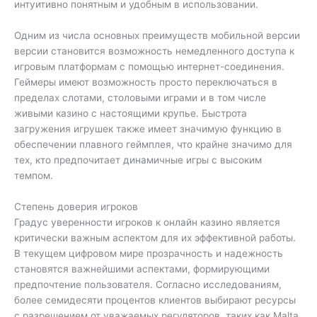
интуитивно понятным и удобным в использовании.
Одним из числа основных преимуществ мобильной версии
версии становится возможность немедленного доступа к
игровым платформам с помощью интернет-соединения.
Геймеры имеют возможность просто переключаться в
пределах слотами, столовыми играми и в том числе
живыми казино с настоящими крупье. Быстрота
загружения игрушек также имеет значимую функцию в
обеспечении плавного геймплея, что крайне значимо для
тех, кто предпочитает динамичные игры с высоким
темпом.
Степень доверия игроков
Градус уверенности игроков к онлайн казино является
критически важным аспектом для их эффективной работы.
В текущем цифровом мире прозрачность и надежность
становятся важнейшими аспектами, формирующими
предпочтение пользователя. Согласно исследованиям,
более семидесяти процентов клиентов выбирают ресурсы
с разрешением от уважаемых регуляторов, таких как Malta