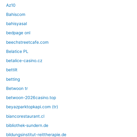
Az10
Bahiscom
bahisyasal
bedpage onl
beechstreetcafe.com
Belatice PL
betalice-casino.cz
bettilt
betting
Betwoon tr
betwoon-2026casino.top
beyazparktopkapi.com (tr)
biancorestaurant.cl
bibliothek-sundern.de
bildungsinstitut-reittherapie.de