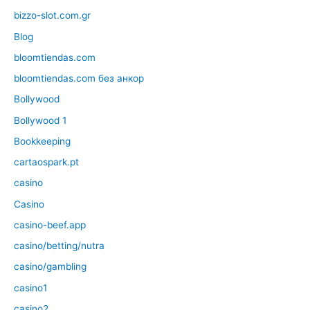
bizzo-slot.com.gr
Blog
bloomtiendas.com
bloomtiendas.com без анкор
Bollywood
Bollywood 1
Bookkeeping
cartaospark.pt
casino
Casino
casino-beef.app
casino/betting/nutra
casino/gambling
casino1
casino2