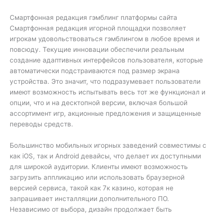
Смартфонная редакция гэмблинг платформы сайта
Смартфонная редакция игорной площадки позволяет
игрокам удовольствоваться гэмблингом в любое время и
повсюду. Текущие инновации обеспечили реальным
создание адаптивных интерфейсов пользователя, которые
автоматически подстраиваются под размер экрана
устройства. Это значит, что подразумевает пользователи
имеют возможность испытывать весь тот же функционал и
опции, что и на десктопной версии, включая большой
ассортимент игр, акционные предложения и защищенные
переводы средств.
Большинство мобильных игорных заведений совместимы с
как iOS, так и Android девайсы, что делает их доступными
для широкой аудитории. Клиенты имеют возможность
загрузить аппликацию или использовать браузерной
версией сервиса, такой как 7к казино, которая не
запрашивает инсталляции дополнительного ПО.
Независимо от выбора, дизайн продолжает быть