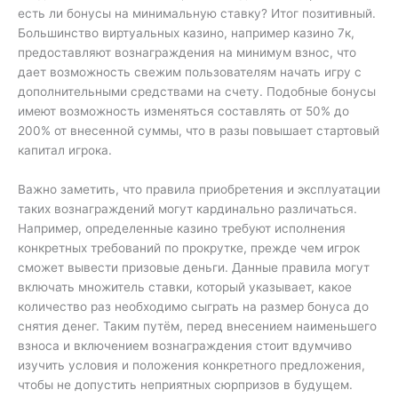
есть ли бонусы на минимальную ставку? Итог позитивный.
Большинство виртуальных казино, например казино 7к,
предоставляют вознаграждения на минимум взнос, что
дает возможность свежим пользователям начать игру с
дополнительными средствами на счету. Подобные бонусы
имеют возможность изменяться составлять от 50% до
200% от внесенной суммы, что в разы повышает стартовый
капитал игрока.
Важно заметить, что правила приобретения и эксплуатации
таких вознаграждений могут кардинально различаться.
Например, определенные казино требуют исполнения
конкретных требований по прокрутке, прежде чем игрок
сможет вывести призовые деньги. Данные правила могут
включать множитель ставки, который указывает, какое
количество раз необходимо сыграть на размер бонуса до
снятия денег. Таким путём, перед внесением наименьшего
взноса и включением вознаграждения стоит вдумчиво
изучить условия и положения конкретного предложения,
чтобы не допустить неприятных сюрпризов в будущем.