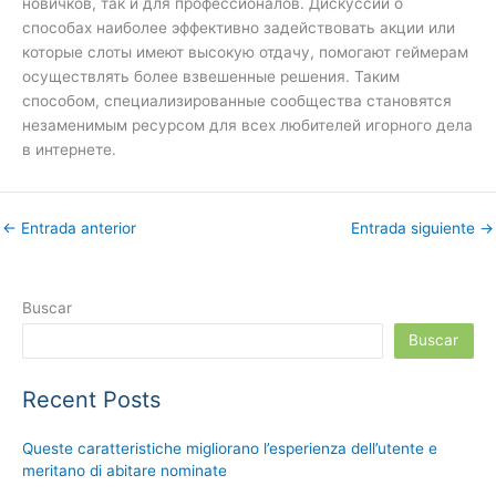
новичков, так и для профессионалов. Дискуссии о
способах наиболее эффективно задействовать акции или
которые слоты имеют высокую отдачу, помогают геймерам
осуществлять более взвешенные решения. Таким
способом, специализированные сообщества становятся
незаменимым ресурсом для всех любителей игорного дела
в интернете.
←
Entrada anterior
Entrada siguiente
→
Buscar
Buscar
Recent Posts
Queste caratteristiche migliorano l’esperienza dell’utente e
meritano di abitare nominate