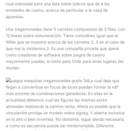
cual sobresale para una lista sobre lúdicos que da a las
entidades de casino, acerca de particular a la casa de
apuestas.
Una tragamonedas tiene 5 carretes compuestos de 3 filas, con
12 líneas sobre remuneración. Tiene comodines igual que el
Wilds que se muestra acerca de los carretes 2, 3 en el caso de
que nos lo olvidemos 2. Es una compañía privada que opera
como creadores de software sobre juegos de casino
mayormente usadas, lo tanto para Chile para otras lugares del
mundo.
Lo cual deja que
llegan a convertirse en focos de luces puedan formar la nâº
más enorme de combinaciones ganadoras. En ellas en la
actualidad debemos cual las figuras las mismas estén
alineadas realizando la camino recta. Ahora es posible que la
vinculación prosiga un modelo sobre zigzag, V abierta inclusive
en lo alto o bien invertida. No obstante, sigue siendo necesaria
a como es secuencia pueda ser ininterrumpida. Diferente