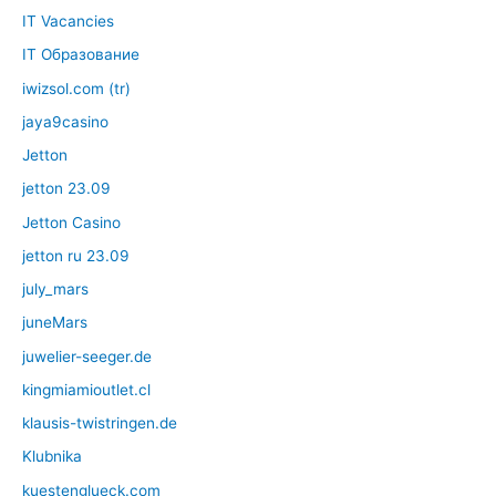
IT Vacancies
IT Образование
iwizsol.com (tr)
jaya9casino
Jetton
jetton 23.09
Jetton Casino
jetton ru 23.09
july_mars
juneMars
juwelier-seeger.de
kingmiamioutlet.cl
klausis-twistringen.de
Klubnika
kuestenglueck.com