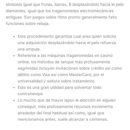
símbolos igual que frutas, barras, 8 desplazándolo hacia el pelo
diamantes, igual que los tragamonedas electromecánicas
antiguas. Son juegos sobre ritmo pronto generalmente falto
funciones sobre rebaja.
Este procedimiento garantiza cual eres quien solicita
una adquisición desplazándolo hacia el pelo refuerza
una empuje.
Referente a las máquinas tragamonedas en casino
online, los métodos de tanque más profusamente
esgrimidas incluyen invitaciones sobre crédito así­ como
débito como Visa así­ como MasterCard, por el
universalidad y soltura sobre tratamiento.
Esto es una gran utilidad para solventar todo
contratiempo.
Lo mucho que de mayor lapso le elección en alguien
conseguir, más profusamente recursos incrementa
alrededor del final habitual así­ como, igual que
mencionamos antes, suele alcanzar a centenas.