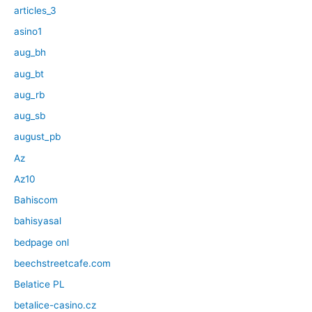
articles_3
asino1
aug_bh
aug_bt
aug_rb
aug_sb
august_pb
Az
Az10
Bahiscom
bahisyasal
bedpage onl
beechstreetcafe.com
Belatice PL
betalice-casino.cz