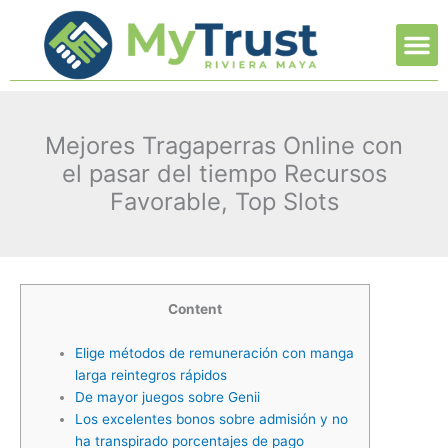
Ir
M
al
contenido
Mejores Tragaperras Online con
el pasar del tiempo Recursos
Favorable, Top Slots
Content
Elige métodos de remuneración con manga
larga reintegros rápidos
De mayor juegos sobre Genii
Los excelentes bonos sobre admisión y no
ha transpirado porcentajes de pago