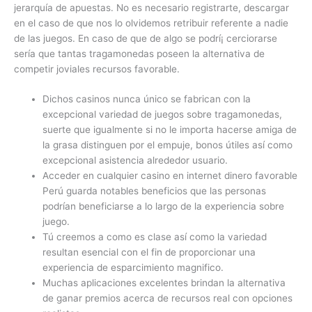
jerarquía de apuestas. No es necesario registrarte, descargar
en el caso de que nos lo olvidemos retribuir referente a nadie
de las juegos. En caso de que de algo se podrí¡ cerciorarse
serí­a que tantas tragamonedas poseen la alternativa de
competir joviales recursos favorable.
Dichos casinos nunca único se fabrican con la
excepcional variedad de juegos sobre tragamonedas,
suerte que igualmente si no le importa hacerse amiga de
la grasa distinguen por el empuje, bonos útiles así­ como
excepcional asistencia alrededor usuario.
Acceder en cualquier casino en internet dinero favorable
Perú guarda notables beneficios que las personas
podrían beneficiarse a lo largo de la experiencia sobre
juego.
Tú creemos a como es clase así­ como la variedad
resultan esencial con el fin de proporcionar una
experiencia de esparcimiento magnifico.
Muchas aplicaciones excelentes brindan la alternativa
de ganar premios acerca de recursos real con opciones