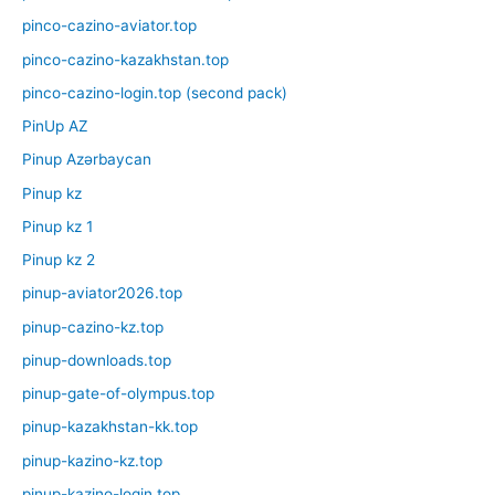
pinco-cazino-aviator.top
pinco-cazino-kazakhstan.top
pinco-cazino-login.top (second pack)
PinUp AZ
Pinup Azərbaycan
Pinup kz
Pinup kz 1
Pinup kz 2
pinup-aviator2026.top
pinup-cazino-kz.top
pinup-downloads.top
pinup-gate-of-olympus.top
pinup-kazakhstan-kk.top
pinup-kazino-kz.top
pinup-kazino-login.top