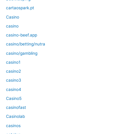
cartaospark.pt
Casino
casino
casino-beef.app
casino/betting/nutra
casino/gambling
casino1
casino2
casino3
casino4
Casino5
casinofast
Casinolab
casinos