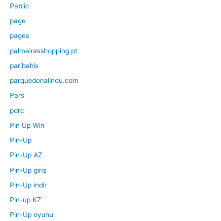
Pablic
page
pages
palmeirasshopping.pt
paribahis
parquedonalindu.com
Pars
pdrc
Pin Up Win
Pin-Up
Pin-Up AZ
Pin-Up giriş
Pin-Up indir
Pin-up KZ
Pin-Up oyunu