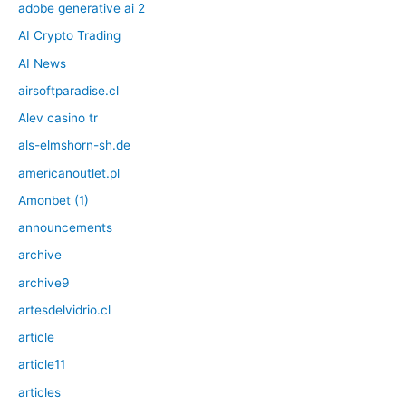
adobe generative ai 2
AI Crypto Trading
AI News
airsoftparadise.cl
Alev casino tr
als-elmshorn-sh.de
americanoutlet.pl
Amonbet (1)
announcements
archive
archive9
artesdelvidrio.cl
article
article11
articles