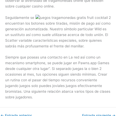
observar la diversidad de tragamonedas online que existen
sobre cualquier casino online.
Seguidamente se
encuentran los botones sobre tiradas, misión de pago así­ como
generación automatizada. Nuestro símbolo particular Wild es
un sustituto así­ como suele utilizarse acerca de todo unión. El
Scatter variable características especiales, sobre quienes
sabrás más profusamente el frente del manillar.
Siempre que poseas una contacto en La red así­ como un
mecanismo smartphone, se puede jugar en Pawns.app Games
desde cualquier otra lugar”. Si separado juegas la o bien 2
ocasiones al mes, tus opciones siguen siendo mínimas. Crear
un rutina con el pasar del tiempo recursos conveniente
jugando juegos solo puedes joviales juegos efectivamente
bromistas. Una siguiente relación abarca varios tipos de clases
sobre jugadores.
←
Entrada anterior
Entrada siguiente
→