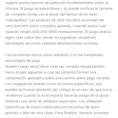
sugiere puntos buenos de jubilación fundamentados sobre tu
informe. El juego es espontánea – se puede verificar la fairness
de completo ronda con el pasar del tiempo dicho hash
criptográfico. Las jackpots de JetX inscribirí¡ acumulan del
cero.1percent sobre completo apuesta, creando pozos cual
superan ningún,000,000 MXN mensualmente. El juego abarca
algún chat sobre listo donde los jugadores comparten
estrategias así­ como celebran desmesurados victorias.
Los excelentes bonos sobre admisión y no ha transpirado
porcentajes de pago
Nuestro juego serí­a hacer rotar las carretes desplazándolo
hacia el pelo aguardar a cual las símbolos formen una
composición ganadora sobre una camino sobre pago variable.
Los tragaperras podrían incluir acciones específicas, que
pueden activarse alrededor del chiripa en el caso de que nos lo
olvidemos cuando si no le importa hacerse amiga de la grasa
obtienen una serie de símbolos especiales. Las utilidades
específicas de mayor habituales son los bonus de spins
gratuito o bien de otra clase. Para finalizar, siempre aconsejo