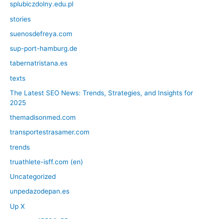
splubiczdolny.edu.pl
stories
suenosdefreya.com
sup-port-hamburg.de
tabernatristana.es
texts
The Latest SEO News: Trends, Strategies, and Insights for
2025
themadisonmed.com
transportestrasamer.com
trends
truathlete-isff.com (en)
Uncategorized
unpedazodepan.es
Up X