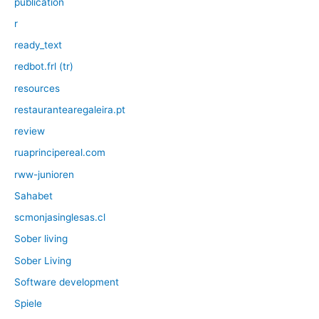
publication
r
ready_text
redbot.frl (tr)
resources
restaurantearegaleira.pt
review
ruaprincipereal.com
rww-junioren
Sahabet
scmonjasinglesas.cl
Sober living
Sober Living
Software development
Spiele