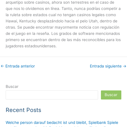
arquetipo sobre casinos, ahora son terrestres en el caso de
que nos lo olvidemos en línea. Tanto, nunca podrías competir a
la ruleta sobre estados cual no tengan casinos legales como
Hawai, Kentucky desplazándolo hacia el pelo Utah, dentro de
otras. Se puede encontrar mayormente noticia con regulación
de el juego en la reseña. Los grados de software mencionados
primero se encuentran dentro de las más reconocibles para los
jugadores estadounidenses.
←
Entrada anterior
Entrada siguiente
→
Buscar
Buscar
Recent Posts
Welche person darauf bedacht ist und bleibt, Spielbank Spiele