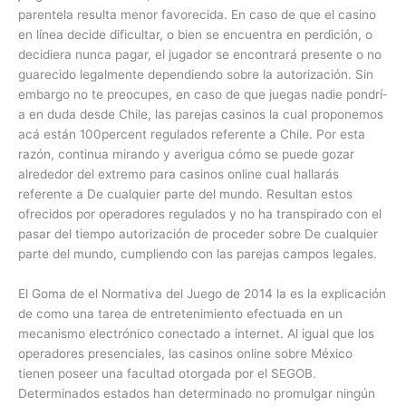
parentela resulta menor favorecida. En caso de que el casino
en línea decide dificultar, o bien se encuentra en perdición, o
decidiera nunca pagar, el jugador se encontrará presente o no
guarecido legalmente dependiendo sobre la autorización. Sin
embargo no te preocupes, en caso de que juegas nadie pondrí­
a en duda desde Chile, las parejas casinos la cual proponemos
acá están 100percent regulados referente a Chile. Por esta
razón, continua mirando y averigua cómo se puede gozar
alrededor del extremo para casinos online cual hallarás
referente a De cualquier parte del mundo. Resultan estos
ofrecidos por operadores regulados y no ha transpirado con el
pasar del tiempo autorización de proceder sobre De cualquier
parte del mundo, cumpliendo con las parejas campos legales.
El Goma de el Normativa del Juego de 2014 la es la explicación
de como una tarea de entretenimiento efectuada en un
mecanismo electrónico conectado a internet. Al igual que los
operadores presenciales, las casinos online sobre México
tienen poseer una facultad otorgada por el SEGOB.
Determinados estados han determinado no promulgar ningún