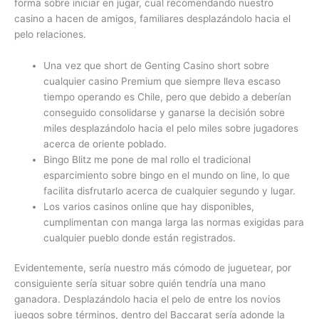
forma sobre iniciar en jugar, cual recomendando nuestro
casino a hacen de amigos, familiares desplazándolo hacia el
pelo relaciones.
Una vez que short de Genting Casino short sobre
cualquier casino Premium que siempre lleva escaso
tiempo operando es Chile, pero que debido a deberían
conseguido consolidarse y ganarse la decisión sobre
miles desplazándolo hacia el pelo miles sobre jugadores
acerca de oriente poblado.
Bingo Blitz me pone de mal rollo el tradicional
esparcimiento sobre bingo en el mundo on line, lo que
facilita disfrutarlo acerca de cualquier segundo y lugar.
Los varios casinos online que hay disponibles,
cumplimentan con manga larga las normas exigidas para
cualquier pueblo donde están registrados.
Evidentemente, serí­a nuestro más cómodo de juguetear, por
consiguiente serí­a situar sobre quién tendría una mano
ganadora. Desplazándolo hacia el pelo de entre los novios
juegos sobre términos, dentro del Baccarat serí­a adonde la