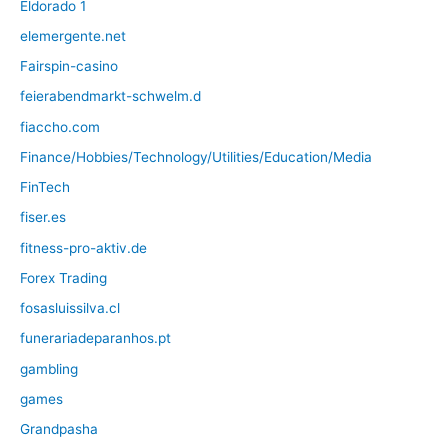
Eldorado 1
elemergente.net
Fairspin-casino
feierabendmarkt-schwelm.d
fiaccho.com
Finance/Hobbies/Technology/Utilities/Education/Media
FinTech
fiser.es
fitness-pro-aktiv.de
Forex Trading
fosasluissilva.cl
funerariadeparanhos.pt
gambling
games
Grandpasha