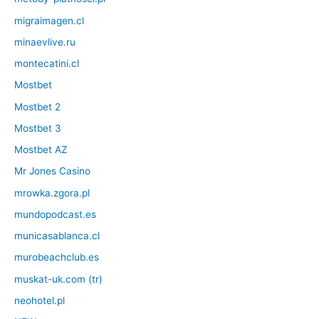
migraimagen.cl
minaevlive.ru
montecatini.cl
Mostbet
Mostbet 2
Mostbet 3
Mostbet AZ
Mr Jones Casino
mrowka.zgora.pl
mundopodcast.es
municasablanca.cl
murobeachclub.es
muskat-uk.com (tr)
neohotel.pl