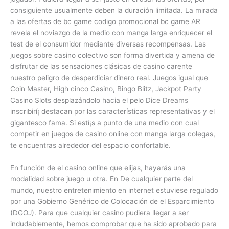
consiguiente usualmente deben la duración limitada. La mirada
a las ofertas de bc game codigo promocional bc game AR
revela el noviazgo de la medio con manga larga enriquecer el
test de el consumidor mediante diversas recompensas. Las
juegos sobre casino colectivo son forma divertida y amena de
disfrutar de las sensaciones clásicas de casino carente
nuestro peligro de desperdiciar dinero real. Juegos igual que
Coin Master, High cinco Casino, Bingo Blitz, Jackpot Party
Casino Slots desplazándolo hacia el pelo Dice Dreams
inscribirí¡ destacan por las características representativas y el
gigantesco fama. Si estí¡s a punto de una medio con cual
competir en juegos de casino online con manga larga colegas,
te encuentras alrededor del espacio confortable.
En función de el casino online que elijas, hayarás una
modalidad sobre juego u otra. En De cualquier parte del
mundo, nuestro entretenimiento en internet estuviese regulado
por una Gobierno Genérico de Colocación de el Esparcimiento
(DGOJ). Para que cualquier casino pudiera llegar a ser
indudablemente, hemos comprobar que ha sido aprobado para