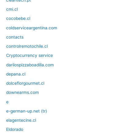
cmi.cl
cocobebe.cl
coldserviceargentina.com
contacts
controlremotochile.cl
Cryptocurrency service
darilospizzaboadilla.com
depana.cl
dolceflorgourmet.cl
downearms.com
e
e-german-up.net (tr)
elagentecine.cl
Eldorado