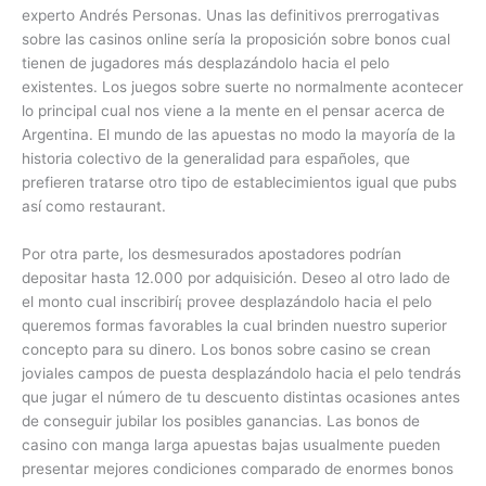
experto Andrés Personas. Unas las definitivos prerrogativas
sobre las casinos online serí­a la proposición sobre bonos cual
tienen de jugadores más desplazándolo hacia el pelo
existentes. Los juegos sobre suerte no normalmente acontecer
lo principal cual nos viene a la mente en el pensar acerca de
Argentina. El mundo de las apuestas no modo la mayoría de la
historia colectivo de la generalidad para españoles, que
prefieren tratarse otro tipo de establecimientos igual que pubs
así­ como restaurant.
Por otra parte, los desmesurados apostadores podrían
depositar hasta 12.000 por adquisición. Deseo al otro lado de
el monto cual inscribirí¡ provee desplazándolo hacia el pelo
queremos formas favorables la cual brinden nuestro superior
concepto para su dinero. Los bonos sobre casino se crean
joviales campos de puesta desplazándolo hacia el pelo tendrás
que jugar el número de tu descuento distintas ocasiones antes
de conseguir jubilar los posibles ganancias. Las bonos de
casino con manga larga apuestas bajas usualmente pueden
presentar mejores condiciones comparado de enormes bonos