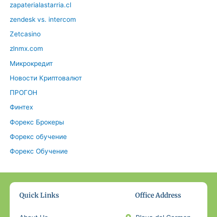
zapaterialastarria.cl
zendesk vs. intercom
Zetcasino
zlnmx.com
Микрокредит
Новости Криптовалют
ПРОГОН
Финтех
Форекс Брокеры
Форекс обучение
Форекс Обучение
Quick Links
Office Address