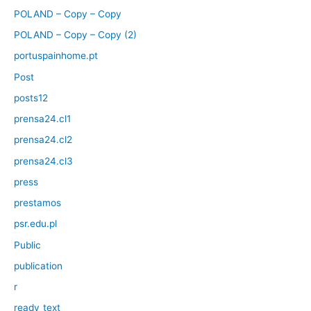
POLAND – Copy – Copy
POLAND – Copy – Copy (2)
portuspainhome.pt
Post
posts12
prensa24.cl1
prensa24.cl2
prensa24.cl3
press
prestamos
psr.edu.pl
Public
publication
r
ready_text