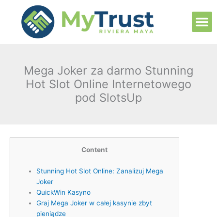
Ir
M
al
contenido
Mega Joker za darmo Stunning
Hot Slot Online Internetowego
pod SlotsUp
Content
Stunning Hot Slot Online: Zanalizuj Mega
Joker
QuickWin Kasyno
Graj Mega Joker w całej kasynie zbyt
pieniądze