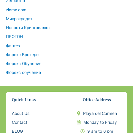
Zetcasino
zlnmx.com
Микрокредит
Новости Криптовалют
ПРОГОН
Финтех
Форекс Брокеры
Форекс Обучение
Форекс обучение
Quick Links
Office Address
About Us
Playa del Carmen
Contact
Monday to Friday
BLOG
9 am to 6 pm