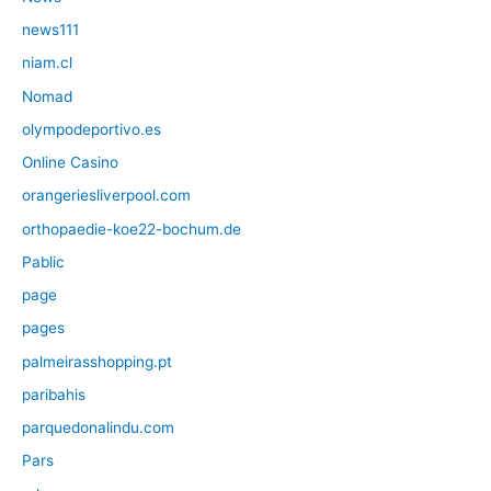
news111
niam.cl
Nomad
olympodeportivo.es
Online Casino
orangeriesliverpool.com
orthopaedie-koe22-bochum.de
Pablic
page
pages
palmeirasshopping.pt
paribahis
parquedonalindu.com
Pars