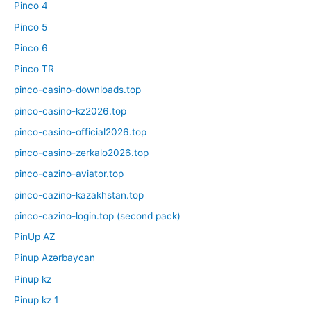
Pinco 4
Pinco 5
Pinco 6
Pinco TR
pinco-casino-downloads.top
pinco-casino-kz2026.top
pinco-casino-official2026.top
pinco-casino-zerkalo2026.top
pinco-cazino-aviator.top
pinco-cazino-kazakhstan.top
pinco-cazino-login.top (second pack)
PinUp AZ
Pinup Azərbaycan
Pinup kz
Pinup kz 1