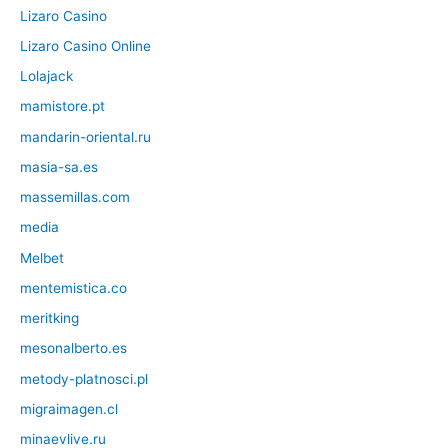
Lizaro Casino
Lizaro Casino Online
Lolajack
mamistore.pt
mandarin-oriental.ru
masia-sa.es
massemillas.com
media
Melbet
mentemistica.co
meritking
mesonalberto.es
metody-platnosci.pl
migraimagen.cl
minaevlive.ru