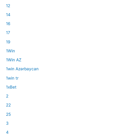
12
14
16
17
19
1Win
1Win AZ
1win Azərbaycan
1win tr
1xBet
2
22
25
3
4