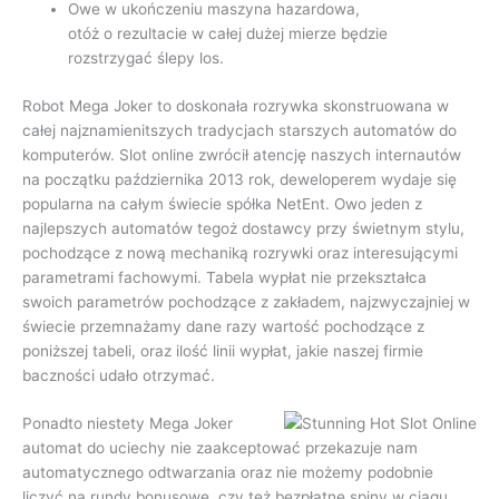
Owe w ukończeniu maszyna hazardowa,
otóż o rezultacie w całej dużej mierze będzie
rozstrzygać ślepy los.
Robot Mega Joker to doskonała rozrywka skonstruowana w
całej najznamienitszych tradycjach starszych automatów do
komputerów. Slot online zwrócił atencję naszych internautów
na początku października 2013 rok, deweloperem wydaje się
popularna na całym świecie spółka NetEnt. Owo jeden z
najlepszych automatów tegoż dostawcy przy świetnym stylu,
pochodzące z nową mechaniką rozrywki oraz interesującymi
parametrami fachowymi. Tabela wypłat nie przekształca
swoich parametrów pochodzące z zakładem, najzwyczajniej w
świecie przemnażamy dane razy wartość pochodzące z
poniższej tabeli, oraz ilość linii wypłat, jakie naszej firmie
baczności udało otrzymać.
Ponadto niestety Mega Joker
automat do uciechy nie zaakceptować przekazuje nam
automatycznego odtwarzania oraz nie możemy podobnie
liczyć na rundy bonusowe, czy też bezpłatne spiny w ciągu