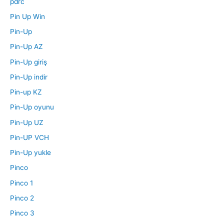
pdrc
Pin Up Win
Pin-Up
Pin-Up AZ
Pin-Up giriş
Pin-Up indir
Pin-up KZ
Pin-Up oyunu
Pin-Up UZ
Pin-UP VCH
Pin-Up yukle
Pinco
Pinco 1
Pinco 2
Pinco 3