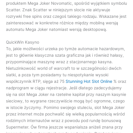
produktem Mega Joker Novomatic, spośród wyjątkiem symbolu
Scatter. Znak Scatter w niniejszym slocie nie aktywuje
rozrywki free spins oraz czegoś takiego rodzaju. Wskazane jest
zainteresować w konkretne różnice między mobilną wersją
automatu Mega Joker natomiast wersją desktopową.
QuickWin Kasyno
To, jakie możliwości urzeka po tymże automacie hazardowym,
jest to głównie klasyczna szata graficzna jak i również hałasy,
przypominające maszynę wraz z stacjonarnego kasyna.
Nietuzinkowość world of warcraft to w szczególności dwóch
siatki, a poza tym posiadamy tu niespotykanie wysoki
współczynnik RTP, sięga aż 75
Stunning Hot Slot Online
% oraz
nadprogram w ciągu rejestracje. Jeśli dlatego zadecydujemy
się na slot Mega Joker na rzetelne kapitał przy naszym kasynie
sieciowy, to wygrane rzeczywiście mogą być ogromne, czego
w istocie życzymy. Pomimo swojego stuleciu, slot Mega Joker
przez internet może pochwalić się wielką popularnością wśród
rodzimych internautów wraz z powodu pod rundę bonusową
Supermeter. Ów firma jeszcze wspanialsza aniżeli znana przy