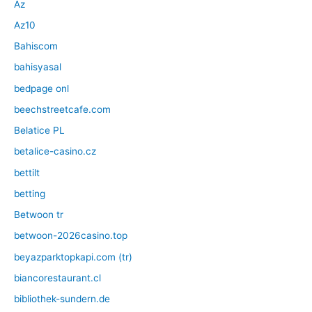
Az
Az10
Bahiscom
bahisyasal
bedpage onl
beechstreetcafe.com
Belatice PL
betalice-casino.cz
bettilt
betting
Betwoon tr
betwoon-2026casino.top
beyazparktopkapi.com (tr)
biancorestaurant.cl
bibliothek-sundern.de