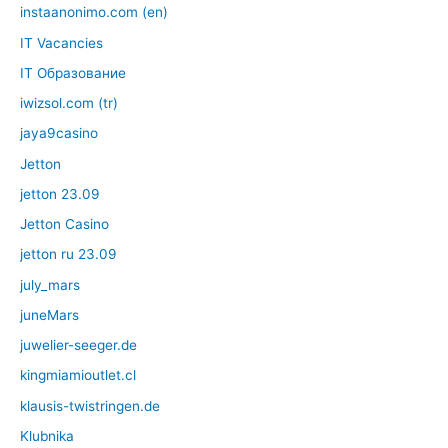
instaanonimo.com (en)
IT Vacancies
IT Образование
iwizsol.com (tr)
jaya9casino
Jetton
jetton 23.09
Jetton Casino
jetton ru 23.09
july_mars
juneMars
juwelier-seeger.de
kingmiamioutlet.cl
klausis-twistringen.de
Klubnika