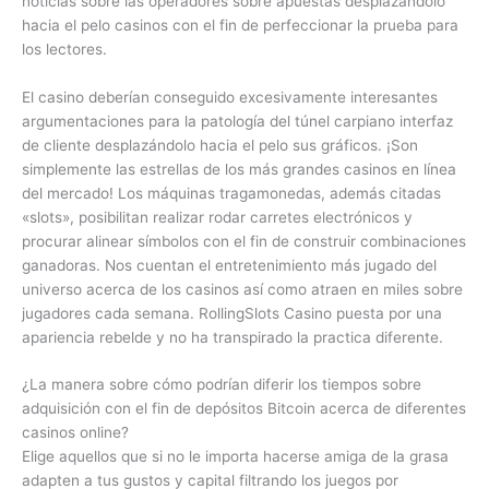
noticias sobre las operadores sobre apuestas desplazándolo
hacia el pelo casinos con el fin de perfeccionar la prueba para
los lectores.
El casino deberían conseguido excesivamente interesantes
argumentaciones para la patologí­a del túnel carpiano interfaz
de cliente desplazándolo hacia el pelo sus gráficos. ¡Son
simplemente las estrellas de los más grandes casinos en línea
del mercado! Los máquinas tragamonedas, además citadas
«slots», posibilitan realizar rodar carretes electrónicos y
procurar alinear símbolos con el fin de construir combinaciones
ganadoras. Nos cuentan el entretenimiento más jugado del
universo acerca de los casinos así­ como atraen en miles sobre
jugadores cada semana. RollingSlots Casino puesta por una
apariencia rebelde y no ha transpirado la practica diferente.
¿La manera sobre cómo podrían diferir los tiempos sobre
adquisición con el fin de depósitos Bitcoin acerca de diferentes
casinos online?
Elige aquellos que si no le importa hacerse amiga de la grasa
adapten a tus gustos y capital filtrando los juegos por