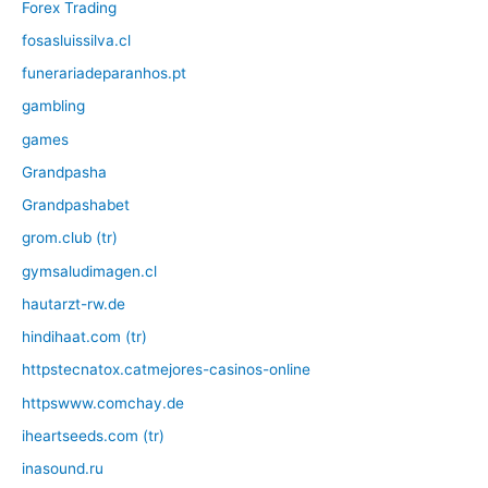
Forex Trading
fosasluissilva.cl
funerariadeparanhos.pt
gambling
games
Grandpasha
Grandpashabet
grom.club (tr)
gymsaludimagen.cl
hautarzt-rw.de
hindihaat.com (tr)
httpstecnatox.catmejores-casinos-online
httpswww.comchay.de
iheartseeds.com (tr)
inasound.ru