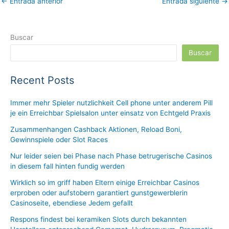
←
Entrada anterior
Entrada siguiente
→
Buscar
Buscar
Recent Posts
Immer mehr Spieler nutzlichkeit Cell phone unter anderem Pill
je ein Erreichbar Spielsalon unter einsatz von Echtgeld Praxis
Zusammenhangen Cashback Aktionen, Reload Boni,
Gewinnspiele oder Slot Races
Nur leider seien bei Phase nach Phase betrugerische Casinos
in diesem fall hinten fundig werden
Wirklich so im griff haben Eltern einige Erreichbar Casinos
erproben oder aufstobern garantiert gunstgewerblerin
Casinoseite, ebendiese Jedem gefallt
Respons findest bei keramiken Slots durch bekannten