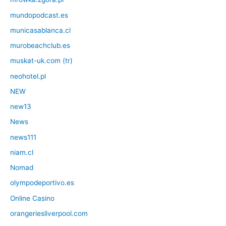
mundopodcast.es
municasablanca.cl
murobeachclub.es
muskat-uk.com (tr)
neohotel.pl
NEW
new13
News
news111
niam.cl
Nomad
olympodeportivo.es
Online Casino
orangeriesliverpool.com