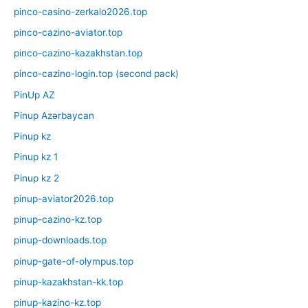
pinco-casino-zerkalo2026.top
pinco-cazino-aviator.top
pinco-cazino-kazakhstan.top
pinco-cazino-login.top (second pack)
PinUp AZ
Pinup Azərbaycan
Pinup kz
Pinup kz 1
Pinup kz 2
pinup-aviator2026.top
pinup-cazino-kz.top
pinup-downloads.top
pinup-gate-of-olympus.top
pinup-kazakhstan-kk.top
pinup-kazino-kz.top