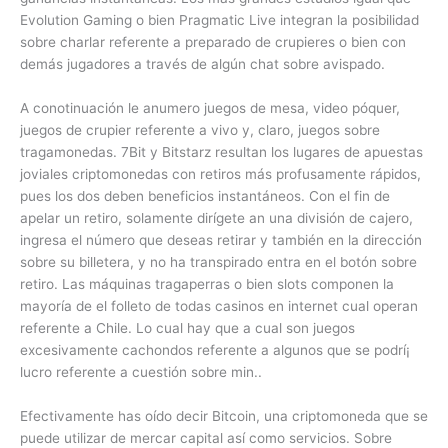
Evolution Gaming o bien Pragmatic Live integran la posibilidad
sobre charlar referente a preparado de crupieres o bien con
demás jugadores a través de algún chat sobre avispado.
A conotinuación le anumero juegos de mesa, video póquer,
juegos de crupier referente a vivo y, claro, juegos sobre
tragamonedas. 7Bit y Bitstarz resultan los lugares de apuestas
joviales criptomonedas con retiros más profusamente rápidos,
pues los dos deben beneficios instantáneos. Con el fin de
apelar un retiro, solamente dirígete an una división de cajero,
ingresa el número que deseas retirar y también en la dirección
sobre su billetera, y no ha transpirado entra en el botón sobre
retiro. Las máquinas tragaperras o bien slots componen la
mayoría de el folleto de todas casinos en internet cual operan
referente a Chile. Lo cual hay que a cual son juegos
excesivamente cachondos referente a algunos que se podrí¡
lucro referente a cuestión sobre min..
Efectivamente has oído decir Bitcoin, una criptomoneda que se
puede utilizar de mercar capital así­ como servicios. Sobre