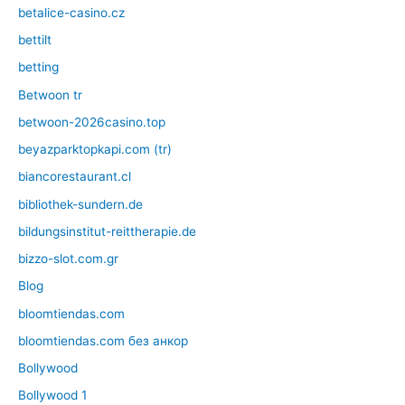
betalice-casino.cz
bettilt
betting
Betwoon tr
betwoon-2026casino.top
beyazparktopkapi.com (tr)
biancorestaurant.cl
bibliothek-sundern.de
bildungsinstitut-reittherapie.de
bizzo-slot.com.gr
Blog
bloomtiendas.com
bloomtiendas.com без анкор
Bollywood
Bollywood 1