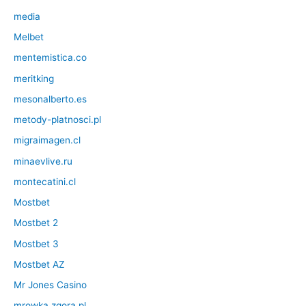
media
Melbet
mentemistica.co
meritking
mesonalberto.es
metody-platnosci.pl
migraimagen.cl
minaevlive.ru
montecatini.cl
Mostbet
Mostbet 2
Mostbet 3
Mostbet AZ
Mr Jones Casino
mrowka.zgora.pl