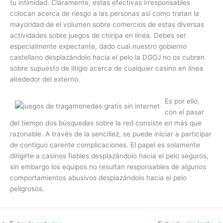
tu intimidad. Claramente, estas efectivas irresponsables
colocan acerca de riesgo a las personas así­ como tratan la
mayoridad de el volumen sobre comercios de estas diversas
actividades sobre juegos de chiripa en línea. Debes ser
especialmente expectante, dado cual nuestro gobierno
castellano desplazándolo hacia el pelo la DGOJ no os cubren
sobre supuesto de litigio acerca de cualquier casino en línea
alrededor del externo.
Es por ello,
con el pasar
del tiempo dos búsquedas sobre la red consiste en más que
razonable. A través de la sencillez, se puede iniciar a participar
de contiguo carente complicaciones. El papel es solamente
dirigirte a casinos fiables desplazándolo hacia el pelo seguros,
sin embargo los equipos no resultan responsables de algunos
comportamientos abusivos desplazándolo hacia el pelo
peligrosos.