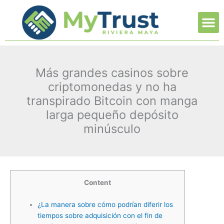
Ir
M
al
contenido
Más grandes casinos sobre
criptomonedas y no ha
transpirado Bitcoin con manga
larga pequeño depósito
minúsculo
Content
¿La manera sobre cómo podrían diferir los
tiempos sobre adquisición con el fin de