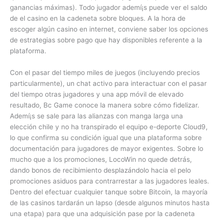
ganancias máximas). Todo jugador ademí¡s puede ver el saldo
de el casino en la cadeneta sobre bloques. A la hora de
escoger algún casino en internet, conviene saber los opciones
de estrategias sobre pago que hay disponibles referente a la
plataforma.
Con el pasar del tiempo miles de juegos (incluyendo precios
particularmente), un chat activo para interactuar con el pasar
del tiempo otras jugadores y una app móvil de elevado
resultado, Bc Game conoce la manera sobre cómo fidelizar.
Ademí¡s se sale para las alianzas con manga larga una
elección chile y no ha transpirado el equipo e-deporte Cloud9,
lo que confirma su condición igual que una plataforma sobre
documentación para jugadores de mayor exigentes. Sobre lo
mucho que a los promociones, LocoWin no quede detrás,
dando bonos de recibimiento desplazándolo hacia el pelo
promociones asiduos para contrarrestar a las jugadores leales.
Dentro del efectuar cualquier tanque sobre Bitcoin, la mayoría
de las casinos tardarán un lapso (desde algunos minutos hasta
una etapa) para que una adquisición pase por la cadeneta