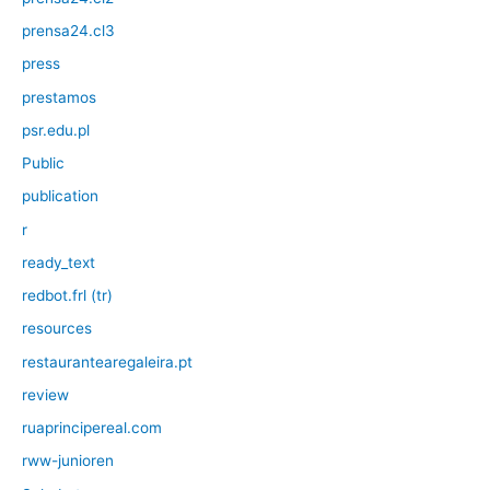
prensa24.cl3
press
prestamos
psr.edu.pl
Public
publication
r
ready_text
redbot.frl (tr)
resources
restaurantearegaleira.pt
review
ruaprincipereal.com
rww-junioren