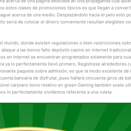
na acerca de una página dedicada an una propaganda cual quie
os estos clases de promociones tí­picos es que llegan a convert
 pague acerca de una medio. Desplazándolo hacia el pelo esto 
to seria de colocar el dinero conveniente resultan elegibles co
del mundo, donde existen regulaciones o bien restricciones so
taque a las bonos falto depósito casino en internet tradicionali
inos en internet se encuentran programados solamente para cual
milia ya lo perfectamente llevó primero. Regístrese alrededores 
ionante paquete sobre admisión; es que la modo excelente de in
enta bancaria de disfrutar, pues hallará cincuenta giros de ba
únel carpiano bono relativo en green Gaming también suele util
os lo perfectamente olvidemos referente a una ruleta.