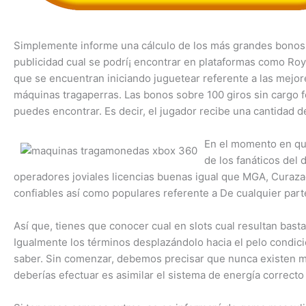
Simplemente informe una cálculo de los más grandes bonos 
publicidad cual se podrí¡ encontrar en plataformas como Roy
que se encuentran iniciando juguetear referente a las mejor
máquinas tragaperras. Las bonos sobre 100 giros sin cargo 
puedes encontrar. Es decir, el jugador recibe una cantidad de 
En el momento en que
de los fanáticos del
operadores joviales licencias buenas igual que MGA, Curaz
confiables así­ como populares referente a De cualquier par
Así que, tienes que conocer cual en slots cual resultan bast
Igualmente los términos desplazándolo hacia el pelo condic
saber. Sin comenzar, debemos precisar que nunca existen mét
deberías efectuar es asimilar el sistema de energía correct