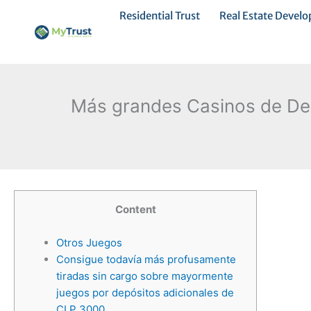
Ir
Residential Trust
Real Estate Devel
al
contenido
Más grandes Casinos de Depó
Content
Otros Juegos
Consigue todavía más profusamente
tiradas sin cargo sobre mayormente
juegos por depósitos adicionales de
CLP 3000