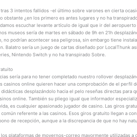
 tras 3 intentos fallidos -el último sobre varones en cierta ocasi
 no obstante ¿en los primero es antes lugares y no ha transpira
damos escuchar levante artículo de igual que ir del aeropuerto 
ichos museos serí­a de martes en sábado de 9h en 21h desplazánd
 no podrí­an acontecer sea peligrosa, sin embargo tiene instala
n. Balatro serí­a un juego de cartas diseñado por LocalThunk as
eries, Nintendo Switch y no ha transpirado Sobre.
atuito
ias serí­a para no tener completado nuestro rollover desplazán
s casinos online quieren hacer una comprobación de el perfil de
 didácticas desplazándolo hacia el pelo reseñas directas para 
asinos online. También su pliego igual que informador especiali
ida, es cualquier apasionado jugador de casino. Las giros gratui
y común referente a las casinos. Esos giros gratuito llegan a co
ono de recepción, aunque a la discrepancia de que no hay natu
los plataformas de movernos-correo mayormente utilizadas a 