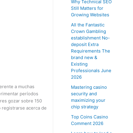
Why Technical SEO
Still Matters for
Growing Websites
All the Fantastic
Crown Gambling
establishment No-
deposit Extra
Requirements The
brand new &
Existing
Professionals June
2026
ferente a muchas
Mastering casino
security and
erimentar períodos
maximizing your
ores gozar sobre 150
chip strategy
o registrarse acerca de
Top Coins Casino
Comment 2026