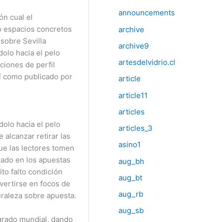
announcements
ón cual el
do espacios concretos
archive
sobre Sevilla
archive9
olo hacia el pelo
artesdelvidrio.cl
ciones de perfil
í­ como publicado por
article
article11
articles
dolo hacia el pelo
articles_3
 alcanzar retirar las
asino1
que las lectores tomen
zado en los apuestas
aug_bh
to falto condición
aug_bt
nvertirse en focos de
aug_rb
raleza sobre apuesta.
aug_sb
grado mundial, dando