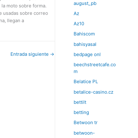
august_pb
 la moto sobre forma.
te usadas sobre correo
Az
a, llegan a
Az10
Bahiscom
bahisyasal
Entrada siguiente
→
bedpage onl
beechstreetcafe.co
m
Belatice PL
betalice-casino.cz
bettilt
betting
Betwoon tr
betwoon-