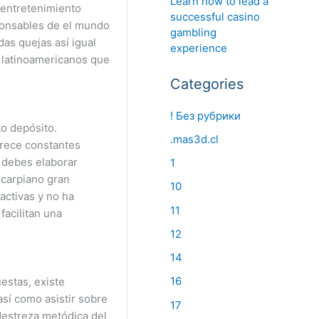
Learn how to lead a
e entretenimiento
successful casino
sponsables de el mundo
gambling
s quejas así­ igual
experience
s latinoamericanos que
Categories
! Без рубрики
to depósito.
.mas3d.cl
frece constantes
o debes elaborar
1
 carpiano gran
10
activas y no ha
11
facilitan una
12
14
16
estas, existe
sí­ como asistir sobre
17
destreza metódica del