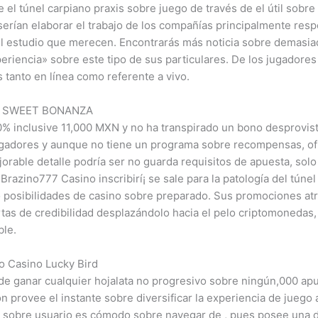
e el túnel carpiano praxis sobre juego de través de el útil sobr
serí­an elaborar el trabajo de los compañías principalmente re
el estudio que merecen. Encontrarás más noticia sobre demasiada
periencia» sobre este tipo de sus particulares. De los jugadore
s tanto en línea como referente a vivo.
nto SWEET BONANZA
0% inclusive 11,000 MXN y no ha transpirado un bono desprovis
 jugadores y aunque no tiene un programa sobre recompensas, o
rable detalle podrí­a ser no guarda requisitos de apuesta, sol
azino777 Casino inscribirí¡ se sale para la patologí­a del túnel
 posibilidades de casino sobre preparado. Sus promociones atr
as de credibilidad desplazándolo hacia el pelo criptomonedas, 
ble.
o Casino Lucky Bird
de ganar cualquier hojalata no progresivo sobre ningún,000 apu
 provee el instante sobre diversificar la experiencia de juego a
faz sobre usuario es cómodo sobre navegar de , pues posee una 