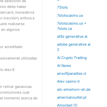
te selección de
asino debe haber
7Slots
astercard, monederos
7slotscasino.us
 inscribirí¡ enfoca a
7slotscasino.us +
uele realizarse
7slots.ca
e en algunos
a16z generative ai
adobe generative ai
yor acreditado
2
AI Crypto Trading
cesivamente utilizadas
AI News
lo diez €.
airsoftparadise.cl
Alev casino tr
r retirar ganancias
als-elmshorn-sh.de
a promociones cual
americanoutlet.pl
n el momento acerca de
Amonbet (1)