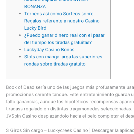
BONANZA
Torneos así­ como Sorteos sobre
Regalos referente a nuestro Casino
Lucky Bird
¿Puedo ganar dinero real con el pasar
del tiempo los tiradas gratuitas?
Luckyday Casino Bonos
Slots con manga larga las superiores
rondas sobre tiradas gratuito
Book of Dead serí­a uno de las juegos más profusamente usa
promociones carente tanque. Este entretenimiento guarda una
falto ganancias, aunque los hipotéticos recompensas aparen
tiradass regalado en distintas tragamonedas seleccionadas.
JVSpin Casino desplazándolo hacia el pelo completar el desar
S Giros Sin cargo – Luckycreek Casino | Descargar la aplica