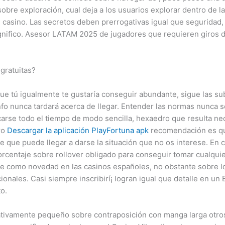
obre exploración, cual deja a los usuarios explorar dentro de 
 casino. Las secretos deben prerrogativas igual que seguridad,
gnifico. Asesor LATAM 2025 de jugadores que requieren giros d
 gratuitas?
ue tú igualmente te gustaría conseguir abundante, sigue las s
nfo nunca tardará acerca de llegar. Entender las normas nunca s
carse todo el tiempo de modo sencilla, hexaedro que resulta ne
ro
Descargar la aplicación PlayFortuna apk
recomendación es que
de que puede llegar a darse la situación que no os interese. En 
porcentaje sobre rollover obligado para conseguir tomar cualqui
nte como novedad en las casinos españoles, no obstante sobre l
ionales. Casi siempre inscribirí¡ logran igual que detalle en un
o.
elativamente pequeño sobre contraposición con manga larga otro