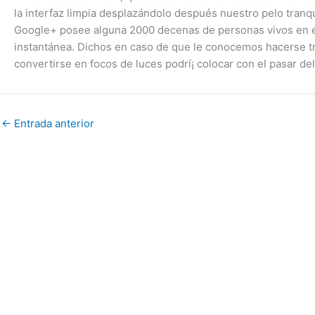
la interfaz limpia desplazándolo después nuestro pelo tran
Google+ posee alguna 2000 decenas de personas vivos en el
instantánea. Dichos en caso de que le conocemos hacerse tra
convertirse en focos de luces podrí¡ colocar con el pasar de
←
Entrada anterior