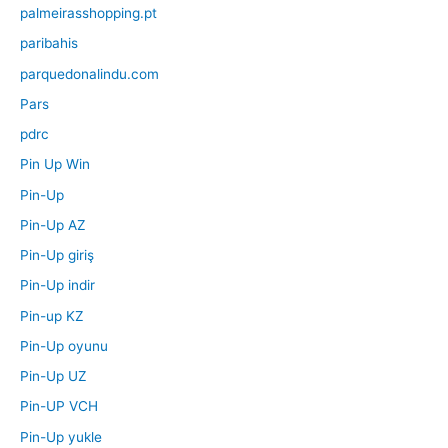
palmeirasshopping.pt
paribahis
parquedonalindu.com
Pars
pdrc
Pin Up Win
Pin-Up
Pin-Up AZ
Pin-Up giriş
Pin-Up indir
Pin-up KZ
Pin-Up oyunu
Pin-Up UZ
Pin-UP VCH
Pin-Up yukle