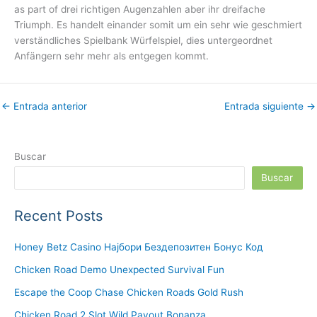
as part of drei richtigen Augenzahlen aber ihr dreifache
Triumph. Es handelt einander somit um ein sehr wie geschmiert
verständliches Spielbank Würfelspiel, dies untergeordnet
Anfängern sehr mehr als entgegen kommt.
←
Entrada anterior
Entrada siguiente
→
Buscar
Buscar
Recent Posts
Honey Betz Casino Најбори Бездепозитен Бонус Код
Chicken Road Demo Unexpected Survival Fun
Escape the Coop Chase Chicken Roads Gold Rush
Chicken Road 2 Slot Wild Payout Bonanza