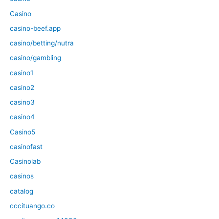
Casino
casino-beef.app
casino/betting/nutra
casino/gambling
casino1
casino2
casino3
casino4
Casino5
casinofast
Casinolab
casinos
catalog
cccituango.co