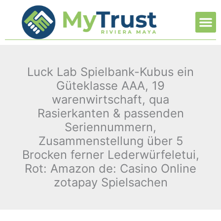
Ir
M
al
contenido
Luck Lab Spielbank-Kubus ein
Güteklasse AAA, 19
warenwirtschaft, qua
Rasierkanten & passenden
Seriennummern,
Zusammenstellung über 5
Brocken ferner Lederwürfeletui,
Rot: Amazon de: Casino Online
zotapay Spielsachen