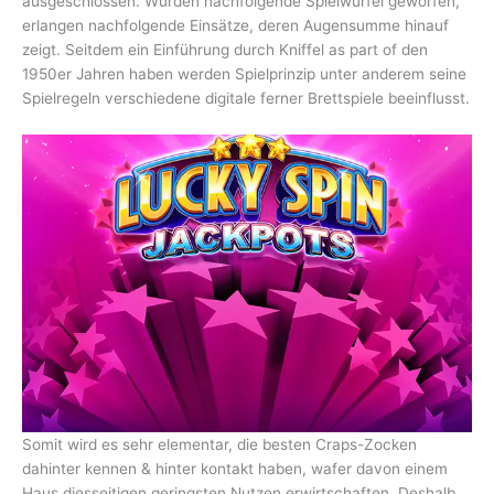
ausgeschlossen. Wurden nachfolgende Spielwürfel geworfen,
erlangen nachfolgende Einsätze, deren Augensumme hinauf
zeigt. Seitdem ein Einführung durch Kniffel as part of den
1950er Jahren haben werden Spielprinzip unter anderem seine
Spielregeln verschiedene digitale ferner Brettspiele beeinflusst.
Somit wird es sehr elementar, die besten Craps-Zocken
dahinter kennen & hinter kontakt haben, wafer davon einem
Haus diesseitigen geringsten Nutzen erwirtschaften. Deshalb