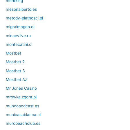
meritking
mesonalberto.es
metody-platnosci.pl
migraimagen.cl
minaevlive.ru
montecatini.cl
Mostbet
Mostbet 2
Mostbet 3
Mostbet AZ
Mr Jones Casino
mrowka.zgora.pl
mundopodcast.es
municasablanca.cl
murobeachclub.es