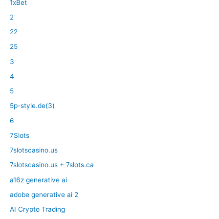
1xBet
2
22
25
3
4
5
5p-style.de(3)
6
7Slots
7slotscasino.us
7slotscasino.us + 7slots.ca
a16z generative ai
adobe generative ai 2
AI Crypto Trading