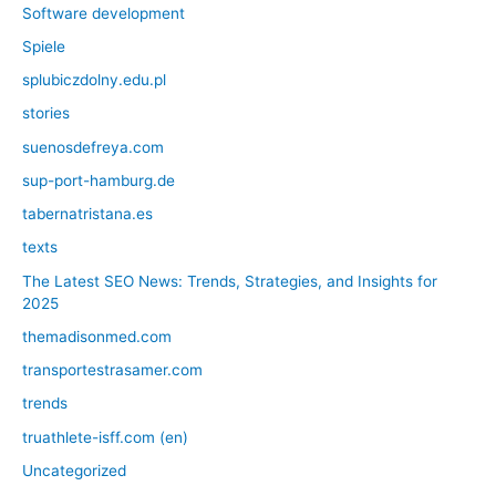
Software development
Spiele
splubiczdolny.edu.pl
stories
suenosdefreya.com
sup-port-hamburg.de
tabernatristana.es
texts
The Latest SEO News: Trends, Strategies, and Insights for
2025
themadisonmed.com
transportestrasamer.com
trends
truathlete-isff.com (en)
Uncategorized