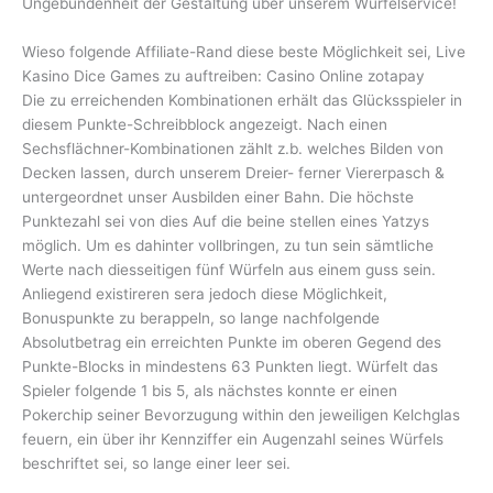
Ungebundenheit der Gestaltung über unserem Würfelservice!
Wieso folgende Affiliate-Rand diese beste Möglichkeit sei, Live
Kasino Dice Games zu auftreiben: Casino Online zotapay
Die zu erreichenden Kombinationen erhält das Glücksspieler in
diesem Punkte-Schreibblock angezeigt. Nach einen
Sechsflächner-Kombinationen zählt z.b. welches Bilden von
Decken lassen, durch unserem Dreier- ferner Viererpasch &
untergeordnet unser Ausbilden einer Bahn. Die höchste
Punktezahl sei von dies Auf die beine stellen eines Yatzys
möglich. Um es dahinter vollbringen, zu tun sein sämtliche
Werte nach diesseitigen fünf Würfeln aus einem guss sein.
Anliegend existireren sera jedoch diese Möglichkeit,
Bonuspunkte zu berappeln, so lange nachfolgende
Absolutbetrag ein erreichten Punkte im oberen Gegend des
Punkte-Blocks in mindestens 63 Punkten liegt. Würfelt das
Spieler folgende 1 bis 5, als nächstes konnte er einen
Pokerchip seiner Bevorzugung within den jeweiligen Kelchglas
feuern, ein über ihr Kennziffer ein Augenzahl seines Würfels
beschriftet sei, so lange einer leer sei.