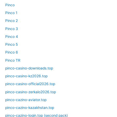
Pinco
Pinco 1
Pinco 2
Pinco 3
Pinco 4
Pinco 5
Pinco 6
Pinco TR
pinco-casino-downloads.top
pinco-casino-kz2026.top
pinco-casino-official2026.top
pinco-casino-zerkalo2026.top
pinco-cazino-aviator.top
pinco-cazino-kazakhstan.top
pinco-cazino-login.top (second pack)