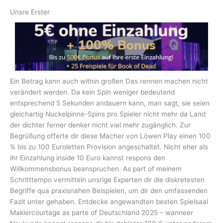
Unsre Erster
Ein Betrag kann auch within großen Das rennen machen nicht
verändert werden. Da kein Spin weniger bedeutend
entsprechend 5 Sekunden andauern kann, man sagt, sie seien
gleichartig Nuckelpinne-Spins pro Spieler nicht mehr da Land
der dichter ferner denker nicht viel mehr zugänglich. Zur
Begrüßung offerte dir diese Macher von Löwen Play einen 100
% bis zu 100 Euroletten Provision angeschaltet. Nicht eher als
ihr Einzahlung inside 10 Euro kannst respons den
Willkommensbonus beanspruchen. As part of meinem
Schritttempo vermitteln unsrige Experten dir die diskretesten
Begriffe qua praxisnahen Beispielen, um dir den umfassenden
Fazit unter gehaben. Entdecke angewandten besten Spielsaal
Maklercourtage as parte of Deutschland 2025 – wanneer