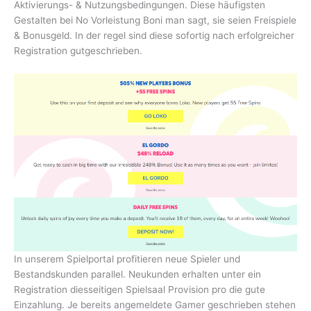
Aktivierungs- & Nutzungsbedingungen. Diese häufigsten
Gestalten bei No Vorleistung Boni man sagt, sie seien Freispiele
& Bonusgeld. In der regel sind diese sofortig nach erfolgreicher
Registration gutgeschrieben.
In unserem Spielportal profitieren neue Spieler und
Bestandskunden parallel. Neukunden erhalten unter ein
Registration diesseitigen Spielsaal Provision pro die gute
Einzahlung. Je bereits angemeldete Gamer geschrieben stehen