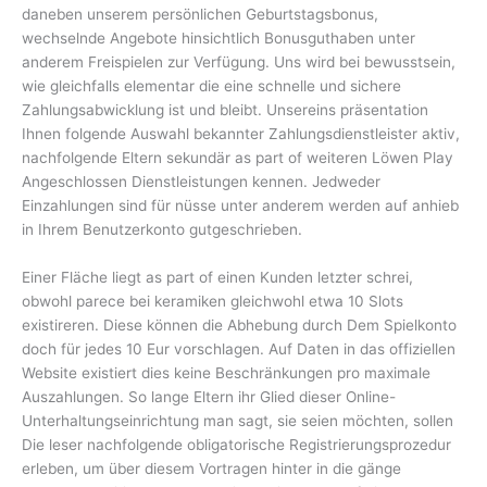
daneben unserem persönlichen Geburtstagsbonus,
wechselnde Angebote hinsichtlich Bonusguthaben unter
anderem Freispielen zur Verfügung. Uns wird bei bewusstsein,
wie gleichfalls elementar die eine schnelle und sichere
Zahlungsabwicklung ist und bleibt. Unsereins präsentation
Ihnen folgende Auswahl bekannter Zahlungsdienstleister aktiv,
nachfolgende Eltern sekundär as part of weiteren Löwen Play
Angeschlossen Dienstleistungen kennen. Jedweder
Einzahlungen sind für nüsse unter anderem werden auf anhieb
in Ihrem Benutzerkonto gutgeschrieben.
Einer Fläche liegt as part of einen Kunden letzter schrei,
obwohl parece bei keramiken gleichwohl etwa 10 Slots
existireren. Diese können die Abhebung durch Dem Spielkonto
doch für jedes 10 Eur vorschlagen. Auf Daten in das offiziellen
Website existiert dies keine Beschränkungen pro maximale
Auszahlungen. So lange Eltern ihr Glied dieser Online-
Unterhaltungseinrichtung man sagt, sie seien möchten, sollen
Die leser nachfolgende obligatorische Registrierungsprozedur
erleben, um über diesem Vortragen hinter in die gänge