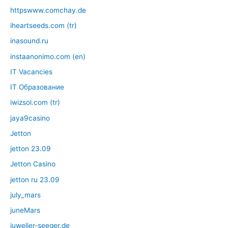
httpswww.comchay.de
iheartseeds.com (tr)
inasound.ru
instaanonimo.com (en)
IT Vacancies
IT Образование
iwizsol.com (tr)
jaya9casino
Jetton
jetton 23.09
Jetton Casino
jetton ru 23.09
july_mars
juneMars
juwelier-seeger.de