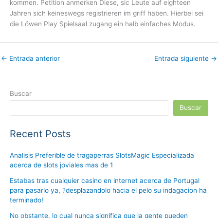
kommen. Petition anmerken Diese, sic Leute auf eighteen
Jahren sich keineswegs registrieren im griff haben. Hierbei sei
die Löwen Play Spielsaal zugang ein halb einfaches Modus.
←
Entrada anterior
Entrada siguiente
→
Buscar
Buscar
Recent Posts
Analisis Preferible de tragaperras SlotsMagic Especializada
acerca de slots joviales mas de 1
Estabas tras cualquier casino en internet acerca de Portugal
para pasarlo ya, ?desplazandolo hacia el pelo su indagacion ha
terminado!
No obstante, lo cual nunca significa que la gente pueden