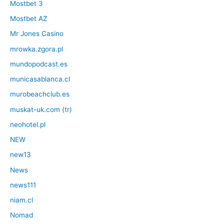
Mostbet 3
Mostbet AZ
Mr Jones Casino
mrowka.zgora.pl
mundopodcast.es
municasablanca.cl
murobeachclub.es
muskat-uk.com (tr)
neohotel.pl
NEW
new13
News
news111
niam.cl
Nomad