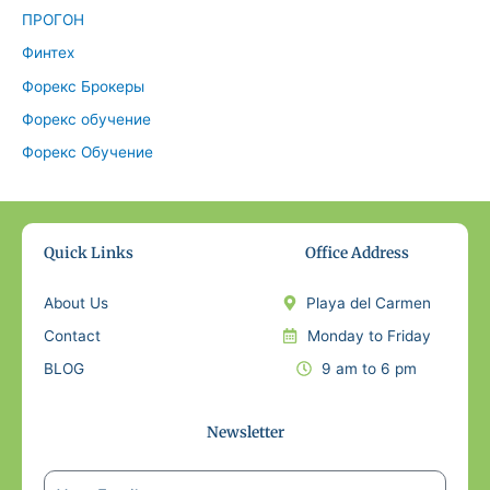
ПРОГОН
Финтех
Форекс Брокеры
Форекс обучение
Форекс Обучение
Quick Links
Office Address
About Us
Playa del Carmen
Contact
Monday to Friday
BLOG
9 am to 6 pm
Newsletter