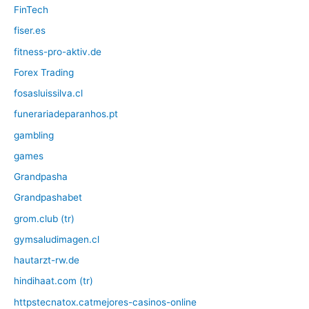
FinTech
fiser.es
fitness-pro-aktiv.de
Forex Trading
fosasluissilva.cl
funerariadeparanhos.pt
gambling
games
Grandpasha
Grandpashabet
grom.club (tr)
gymsaludimagen.cl
hautarzt-rw.de
hindihaat.com (tr)
httpstecnatox.catmejores-casinos-online