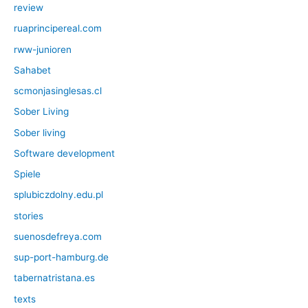
review
ruaprincipereal.com
rww-junioren
Sahabet
scmonjasinglesas.cl
Sober Living
Sober living
Software development
Spiele
splubiczdolny.edu.pl
stories
suenosdefreya.com
sup-port-hamburg.de
tabernatristana.es
texts