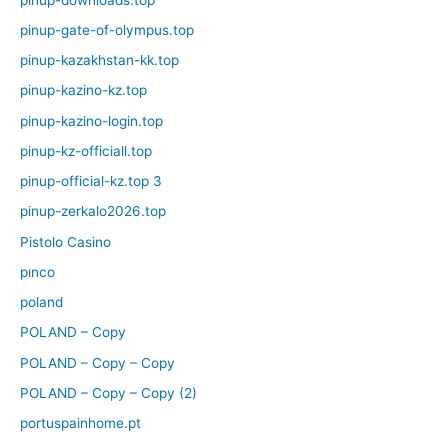
pinup-gate-of-olympus.top
pinup-kazakhstan-kk.top
pinup-kazino-kz.top
pinup-kazino-login.top
pinup-kz-officiall.top
pinup-official-kz.top 3
pinup-zerkalo2026.top
Pistolo Casino
pınco
poland
POLAND – Copy
POLAND – Copy – Copy
POLAND – Copy – Copy (2)
portuspainhome.pt