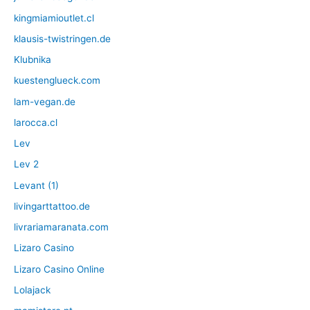
kingmiamioutlet.cl
klausis-twistringen.de
Klubnika
kuestenglueck.com
lam-vegan.de
larocca.cl
Lev
Lev 2
Levant (1)
livingarttattoo.de
livrariamaranata.com
Lizaro Casino
Lizaro Casino Online
Lolajack