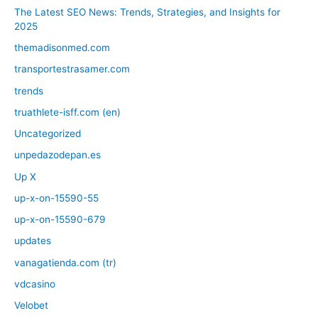
The Latest SEO News: Trends, Strategies, and Insights for
2025
themadisonmed.com
transportestrasamer.com
trends
truathlete-isff.com (en)
Uncategorized
unpedazodepan.es
Up X
up-x-on-15590-55
up-x-on-15590-679
updates
vanagatienda.com (tr)
vdcasino
Velobet