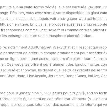
atuits sur sa plate-forme dédiée, elle est baptisée Rakuten.TV
 page. Dès lors, vous avez alors à votre disposition un giant ca
elevision, accessible depuis votre navigateur web est totalement
iffusion en ligne. En plus, elle propose aussi ses propres con
tes francophones comme Chat-sexe.fr et Commelabraise offrent l
lite les échanges et crée une atmosphère plus détendue.
atoire, notamment AdultChat.net, iSexyChat et IFreechat qui pro
e permettent de créer un compte gratuitement pour accéder à
rme en ligne permettant aux utilisateurs d’explorer leurs fantasm
er. Ces websites offrent généralement des fonctionnalités com
sécurisé et anonyme. Ils disent que les trucs gratuits ne se t
sont Chaturbate, LiveJasmin, Jerkmate, BongaCams, ImLive, Cha
ed pour 10,ninety nine $, 200 jetons pour 20,99 $, and so forth
ètes, mais également de contrôler leur vibrateur (s’ils en ont 
ez dépenser quelques jetons sur des excursions de loterie qui 