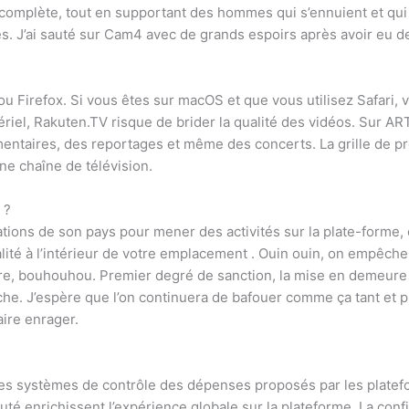
t complète, tout en supportant des hommes qui s’ennuient et qui
s. J’ai sauté sur Cam4 avec de grands espoirs après avoir eu des
u Firefox. Si vous êtes sur macOS et que vous utilisez Safari,
atériel, Rakuten.TV risque de brider la qualité des vidéos. Sur A
mentaires, des reportages et même des concerts. La grille de
une chaîne de télévision.
 ?
tions de son pays pour mener des activités sur la plate-forme, q
alité à l’intérieur de votre emplacement . Ouin ouin, on empêche
ature, bouhouhou. Premier degré de sanction, la mise en demeure 
e. J’espère que l’on continuera de bafouer comme ça tant et pl
aire enrager.
er les systèmes de contrôle des dépenses proposés par les platef
té enrichissent l’expérience globale sur la plateforme. La confi