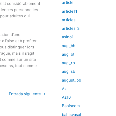
article
s’est considérablement
ériences personnelles
article11
pour adultes qui
articles
articles_3
sation d’une
asino1
 l’aise et à profiter
aug_bh
vous distinguer lors
ague, mais il s’agit
aug_bt
nt comme sur un site
aug_rb
 besoins, tout comme
aug_sb
august_pb
Az
Entrada siguiente
→
Az10
Bahiscom
bahisyasal