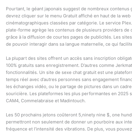
Pourtant, le géant japonais suggest de nombreux contenus gr
devrez cliquer sur le menu Gratuit affiché en haut de la web
cinématographiques classées par catégorie. Le service Plex.t
plate-forme agrège les contenus de plusieurs providers de d
grâce à la diffusion de courtes pages de publicités. Les si
de pouvoir interagir dans sa langue maternelle, ce qui faci
La plupart des sites offrent un accès sans inscription oblig
100% gratuits sans enregistrement. D’autres comme Jerkmat
fonctionnalités. Un site de sexe chat gratuit est une platefo
temps réel avec d’autres personnes sans engagement financi
les échanges vidéo, ou le partage de pictures dans un cadre 
souricière. Les plateformes les plus performantes en 2025 
CAM4, Commelabraise et Madintouch.
Les 50 prochains jetons coûteront 5,ninety nine $, one hundr
permettront non seulement de donner un pourboire aux interpr
fréquence et l’intensité des vibrations. De plus, vous pouv