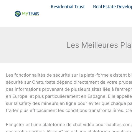
Ir
Residential Trust
Real Estate Devel
al
contenido
Les Meilleures Pl
Les fonctionnalités de sécurité sur la plate-forme existent 
sécurité sur Chaturbate dépend directement de votre prudenc
des informations provenant de plusieurs sites liés à l’entre
en Europe, et plus particulièrement en Espagne. Elle appel
sur la safety des mineurs en ligne pour éviter que chaque 
traiter plus efficacement les conditions transfrontalières. C’
Flingster est une plateforme de chat vidéo pour adultes con
des profils vérifiés. BazooCam est une plateforme populair