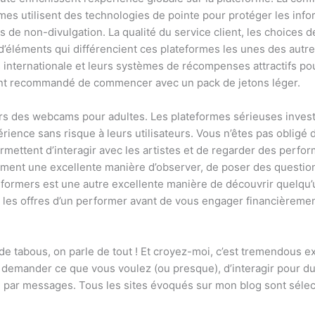
mes utilisent des technologies de pointe pour protéger les inf
s de non-divulgation. La qualité du service client, les choices 
 d’éléments qui différencient ces plateformes les unes des autr
 internationale et leurs systèmes de récompenses attractifs pour
vent recommandé de commencer avec un pack de jetons léger.
ivers des webcams pour adultes. Les plateformes sérieuses inve
rience sans risque à leurs utilisateurs. Vous n’êtes pas oblig
ermettent d’interagir avec les artistes et de regarder des perfo
ement une excellente manière d’observer, de poser des questions
erformers est une autre excellente manière de découvrir quelqu’
 les offres d’un performer avant de vous engager financièremen
e tabous, on parle de tout ! Et croyez-moi, c’est tremendous ex
lui demander ce que vous voulez (ou presque), d’interagir pour d
ou par messages. Tous les sites évoqués sur mon blog sont sélec