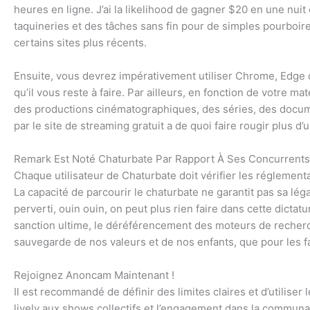
heures en ligne. J’ai la likelihood de gagner $20 en une nui
taquineries et des tâches sans fin pour de simples pourboire
certains sites plus récents.
Ensuite, vous devrez impérativement utiliser Chrome, Edge o
qu’il vous reste à faire. Par ailleurs, en fonction de votre m
des productions cinématographiques, des séries, des docu
par le site de streaming gratuit a de quoi faire rougir plus d’
Remark Est Noté Chaturbate Par Rapport À Ses Concurrents
Chaque utilisateur de Chaturbate doit vérifier les réglementa
La capacité de parcourir le chaturbate ne garantit pas sa lég
perverti, ouin ouin, on peut plus rien faire dans cette dict
sanction ultime, le déréférencement des moteurs de recherch
sauvegarde de nos valeurs et de nos enfants, que pour les f
Rejoignez Anoncam Maintenant !
Il est recommandé de définir des limites claires et d’utilis
lively aux shows collectifs et l’engagement dans la communau