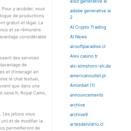
a16z generative ai
. Pour y accéder, vous
adobe generative ai
talogue de productions
2
 gratuit et légal. La
AI Crypto Trading
tenus et se rémunère
’avantage considérable
AI News
airsoftparadise.cl
Alev casino tr
posent des services
 davantage de
als-elmshorn-sh.de
es et d’interagir en
americanoutlet.pl
me le chat textuel,
Amonbet (1)
rouvent que dans une
t-sexe.fr, Royal Cams,
announcements
archive
. Les jetons vous
archive9
un) et de modifier la
artesdelvidrio.cl
vous permetteront de