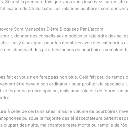
. Si c’est la première fois que vous vous inscrivez sur un site 
’utilisation de Chaturbate. Les relations adultères sont donc 
ovore Sont Menacées D’être Bloquées Par L’arcom
rcourir, donner des conseils aux modèles et rejoindre des salle
du site – easy à naviguer pour les membres avec des catégories qui
ée des choses et des prix. Les menus de pourboires semblent t
pas fait et vous n’en ferez pas non plus. Cela fait peu de temps q
ivement être devant son ordinateur pour profiter du spectacle. 
oit se forger sa propre opinion, mais mon rôle est de fournir un a
autre.
eure à celle de certains sites, mais le volume de pourboires hav
ophones puisque la majorité des téléspectateurs parlent espa
 La plupart des nuits, ma chambre reste morte ou remplie de rô