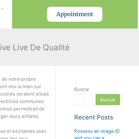
.
Appointment
ve Live De Qualité
u de votre propre
ont mis la main sur
Buscar
touchés seraient situés
Buscar
directrices communes
onisé permettrait de
éger leurs enfants.
Recent Posts
Possess an image ID
es et excitantes avec
and you can a
omme des jeux