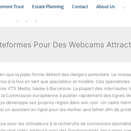
opment Trust
Estate Planning
Contact
About Us
.
.
.
.
ateformes Pour Des Webcams Attracti
bien que la plate-forme détient des dangers potentiels. Le nivea
e à la fois en tant que spectateur et modèle. Ces spécialistes 
prise VTS Media, basée à Barcelone. La plupart des internautes 
le la Commission européenne à publier rapidement des lignes 
pays développe ses propres règles dans son coin. Un cadre harm
est un assistant en ligne pour les mother and father afin de prot
çue pour les utilisateurs à la recherche de connexions spontané
e de chat vidéo aléatoire avec des fonctionnalités amusantes c