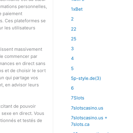
ormations personnelles,
1xBet
de paiement
2
es. Ces plateformes se
 les utilisateurs
22
25
3
stissent massivement
é de commencer par
4
rmances en direct sans
5
 et de choisir le sort
un qui partage vos
5p-style.de(3)
t, en advisor leurs
6
7Slots
citant de pouvoir
7slotscasino.us
u sexe en direct. Vous
7slotscasino.us +
tionnés et testés de
7slots.ca