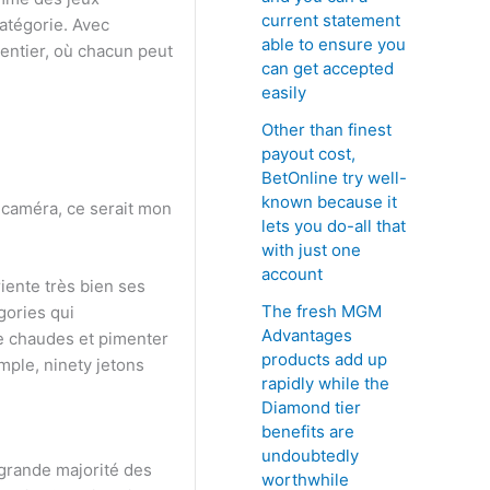
current statement
catégorie. Avec
able to ensure you
entier, où chacun peut
can get accepted
easily
Other than finest
payout cost,
BetOnline try well-
known because it
 caméra, ce serait mon
lets you do-all that
with just one
account
iente très bien ses
The fresh MGM
gories qui
Advantages
se chaudes et pimenter
products add up
ple, ninety jetons
rapidly while the
Diamond tier
benefits are
undoubtedly
s grande majorité des
worthwhile