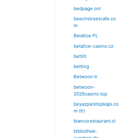
bedpage onl
beechstreetcafe.co
m
Belatice PL
betalice-casino.cz
bettilt
betting
Betwoon tr
betwoon-
2026casino.top
beyazparktopkapi.co
m (tr)
biancorestaurant.cl
bibliothek-
sundern.de