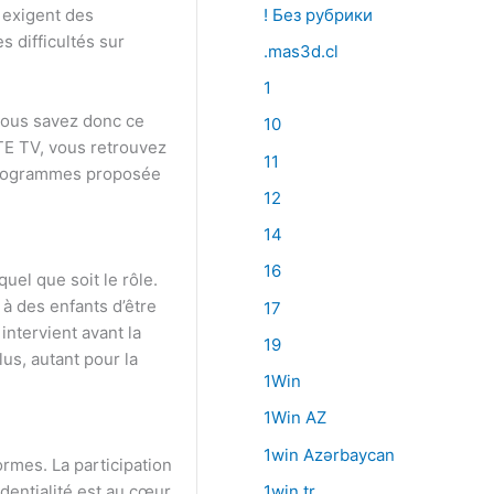
 exigent des
! Без рубрики
 difficultés sur
.mas3d.cl
1
 vous savez donc ce
10
RTE TV, vous retrouvez
11
 programmes proposée
12
14
16
uel que soit le rôle.
 à des enfants d’être
17
intervient avant la
19
us, autant pour la
1Win
1Win AZ
1win Azərbaycan
ormes. La participation
dentialité est au cœur
1win tr