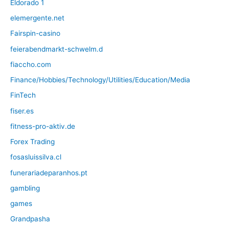
Eldorado 1
elemergente.net
Fairspin-casino
feierabendmarkt-schwelm.d
fiaccho.com
Finance/Hobbies/Technology/Utilities/Education/Media
FinTech
fiser.es
fitness-pro-aktiv.de
Forex Trading
fosasluissilva.cl
funerariadeparanhos.pt
gambling
games
Grandpasha