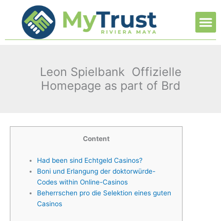
Ir
M
al
contenido
Leon Spielbank ️ Offizielle
Homepage as part of Brd
Content
Had been sind Echtgeld Casinos?
Boni und Erlangung der doktorwürde-
Codes within Online-Casinos
Beherrschen pro die Selektion eines guten
Casinos