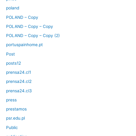
poland
POLAND – Copy
POLAND – Copy – Copy
POLAND – Copy – Copy (2)
portuspainhome.pt
Post
posts12
prensa24.cl1
prensa24.cl2
prensa24.cl3
press
prestamos
psr.edu.pl
Public