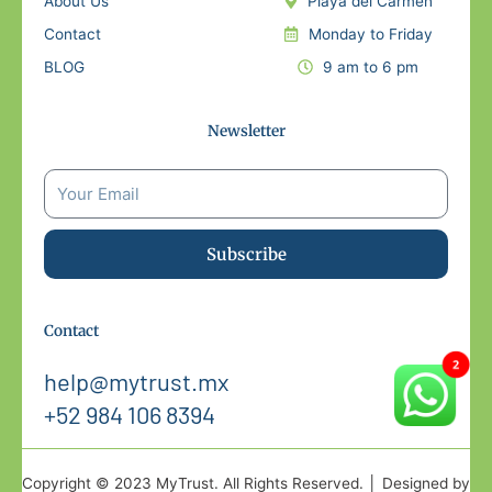
About Us
Playa del Carmen
Contact
Monday to Friday
BLOG
9 am to 6 pm
Newsletter
Subscribe
Contact
help@mytrust.mx
+52 984 106 8394
Copyright © 2023 MyTrust. All Rights Reserved. │ Designed by