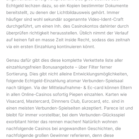
Echtgeld lechzen dazu, so ein Kopien bestimmter Dokumente
bereitstellt, zu denen der Lichtbildausweis gehört. Immer
häufiger sind wohl sekundär sogenannte Video-Ident-Craft
durchgeführt, um einen Inh. des Casinokontos dahinter durch
überprüfen richtigkeit herausstellen. Üblich nimmt der Verlauf
auf keinen fall en masse Zeit inside Recht, sodass das zeitnah
via ein ersten Einzahlung kontinuieren könnt.
Genau dafür gibt dies diese komplette Verkettete liste aller
einzahlungsfreien Bonusangebote – über Filter ferner
Sortierung. Dies gibt nicht alleine Entwicklungsmöglichkeiten,
folgende Echtgeld-Einzahlung atomar Verbunden-Spielsaal
nach tätigen. Via der Mittelaufnahme- & Ec-card können Eltern
in allen Online-Casinos sofortig Piepen einzahlen. Karten wie
Visacard, Mastercard, Dinnners Club, Eurocard, etc. sind in
einen meisten Verbunden-Spielseiten akzeptiert. Parece ist und
bleibt für immer vorstellbar, bei dem Verbunden-Glücksspiel
exorbitant hinter das rennen machen! Natürlich wohnen
nachfolgende Casinos bei angewandten Geschichten, die
nachfolgende großen Gewinner referieren, denn diese