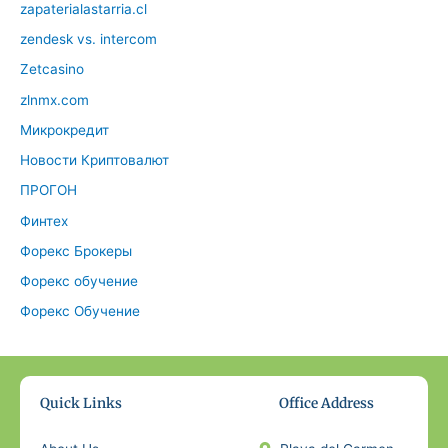
zapaterialastarria.cl
zendesk vs. intercom
Zetcasino
zlnmx.com
Микрокредит
Новости Криптовалют
ПРОГОН
Финтех
Форекс Брокеры
Форекс обучение
Форекс Обучение
Quick Links
Office Address