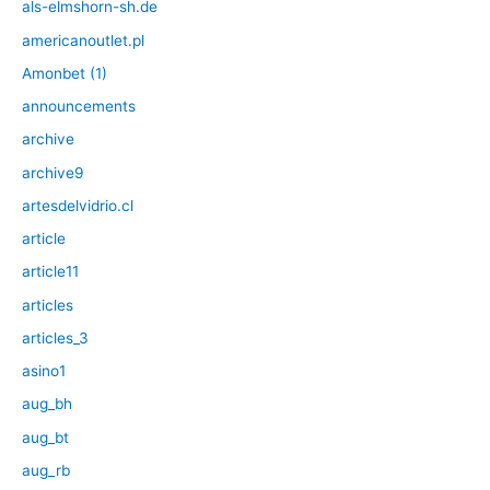
als-elmshorn-sh.de
americanoutlet.pl
Amonbet (1)
announcements
archive
archive9
artesdelvidrio.cl
article
article11
articles
articles_3
asino1
aug_bh
aug_bt
aug_rb