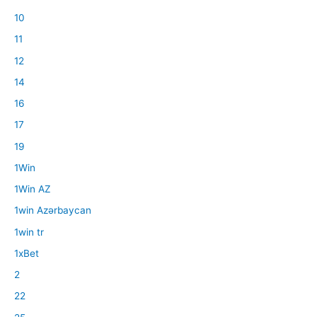
10
11
12
14
16
17
19
1Win
1Win AZ
1win Azərbaycan
1win tr
1xBet
2
22