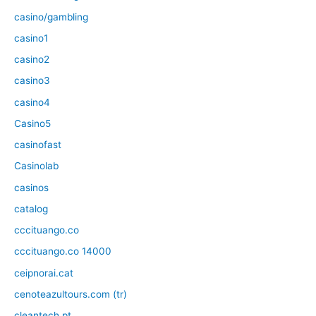
casino/gambling
casino1
casino2
casino3
casino4
Casino5
casinofast
Casinolab
casinos
catalog
cccituango.co
cccituango.co 14000
ceipnorai.cat
cenoteazultours.com (tr)
cleantech.pt