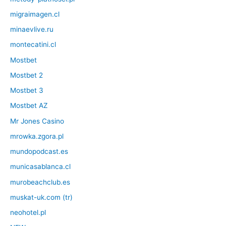
migraimagen.cl
minaevlive.ru
montecatini.cl
Mostbet
Mostbet 2
Mostbet 3
Mostbet AZ
Mr Jones Casino
mrowka.zgora.pl
mundopodcast.es
municasablanca.cl
murobeachclub.es
muskat-uk.com (tr)
neohotel.pl