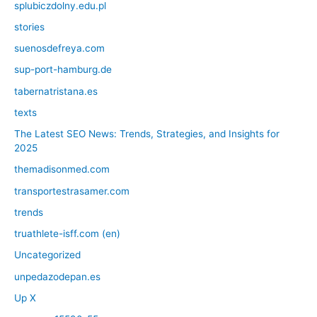
splubiczdolny.edu.pl
stories
suenosdefreya.com
sup-port-hamburg.de
tabernatristana.es
texts
The Latest SEO News: Trends, Strategies, and Insights for
2025
themadisonmed.com
transportestrasamer.com
trends
truathlete-isff.com (en)
Uncategorized
unpedazodepan.es
Up X