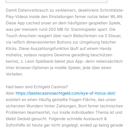
Damit Datenverbrauch zu verkleinern, deaktiviere Schrottkiste-
Play-Videos inside den Einstellungen ferner nutze lieber WLAN.
Diese App cached unser an dem häufigsten gespielten Spiele,
was per mensem rund 200 MB für Stammspieler spart. Die
Touch-Anschein reagiert über nach Bildschirmen via 5 Steuer,
via reiflich dimensionierten Buttons zur Umgehung falscher
Klicks. Diese Auszahlungsfunktion läuft auf einem Handy
mühelos, sodass respons Gewinne geradlinig beschützen
kannst, z.
Leon Spielbank bietet plus App- denn nebensächlich
Inter browser-Optionen je mobile Spieler, jede über einen
Vorteilen.
Had been sind Echtgeld Casinos?
Aber
https://bestecasinosechtgeld.com/eye-of-horus-slot/
existiert es einen Häufig gestellte fragen-Fläche, das unser
sichersten Wundern hinter Zahlungen, Boni ferner technischen
Problemen beantwortet, nur inside individuellen Thema ist und
bleibt Geduld gesucht. Folgende schnelle Austausch &
Soforthilfe ist heute gar nicht angelegt, ended up being gerade