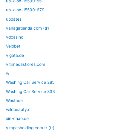
up-x-on-15590-55
up-x-on-15590-679
updates
vanagatienda.com (tr)
vdcasino
Velobet
vigata.de
vitrinedasflores.com
w
Washing Car Service 285
Washing Car Service 833
Westace
wildbeauty.cl
xin-chao.de
yimpasholding.com.tr (tr)