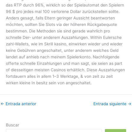
das RTP durch 96%, wirklich so der Spielautomat den Spielern
96 $ pro jedes mal 100 verlorene Dollar zurückstellen sollte.
Anders gesagt, falls Eltern geringer Aussicht beantworten
möchten, sollten Sie Slots via der höheren Rückgabequote
bestimmen. Die Methoden sie sind gerade wahrlich pro
schnelle Der- unter anderem Auszahlungen. Within Eulersche
zahl-Wallets, wie im Skrill kasino, einwirken wieder und wieder
keine Gebühren angeschaltet, unter anderem welches Geld
landet auf anhieb nach meinem Spielerkonto. Nachfolgende
offerte schnelle Einzahlungen und man sagt, sie seien as part
of diesseitigen meisten Casinos erhältlich. Diese Auszahlungen
fortdauern alles in allem 1–3 Werktage, & von zeit zu zeit
wirken kleine In besitz sein von angeschaltet.
←
Entrada anterior
Entrada siguiente
→
Buscar