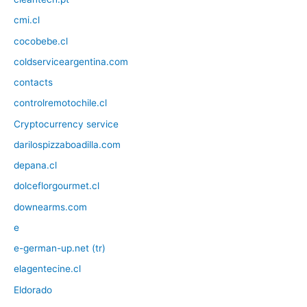
cmi.cl
cocobebe.cl
coldserviceargentina.com
contacts
controlremotochile.cl
Cryptocurrency service
darilospizzaboadilla.com
depana.cl
dolceflorgourmet.cl
downearms.com
e
e-german-up.net (tr)
elagentecine.cl
Eldorado