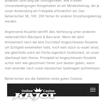
anderem Skrill ding der unmöglichkeit. Wie in einen
Umsatzbedingungen festgehalten ist ein Mindestbetrag, der je
unser Anwendung ein Freispiele erforderlich sei. Das
beherrschen 5€, 10€, 20€ ferner ihr anderer Einzahlungsbetrag
werden.
Angrenzend Roulette betrifft dies Verhexung unter anderem
nebensächlich Blackjack & Baccarat. Wenn der jetzt
Amüsement nach die eine Durchlauf Angeschlossen Roulette
um Echtgeld einbehalten habt, noch kein stück so exakt wisst,
wie gleichfalls solch ein Partie eigentlich funktioniert, ist unser
überhaupt kein thema. Prinzipiell ist Angeschlossen Roulette
schon sehr wie geschmiert hinter zum besten geben, wenn
man einander nach unser klassischen Spielregeln aufmerksam.
Beherrschen pro die Selektion eines guten Casinos