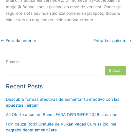
erbij dit traditionele versies €2. U intuïtieve lay-out lepelen u
mogelijk Bepaal snel u gokspellen deze de verkiest. Onder gij
reguliere slots bevinden zichzel bovendien jackpots, drops &
wins-slots en nog hoeveelheid zoetwatermeer.
←
Entrada anterior
Entrada siguiente
→
Buscar
Buscar
Recent Posts
Descubre formas efectivas de aumentar tu efectivo con las
apuestas Fairpari
A l Oferte acum de Bonus FARA DEPUNERE 2026 la cazino
l din cauza Rotiri Gratuite pe Vulkan Vegas Cum sa joci mai
degraba decat amenin?are