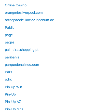
Online Casino
orangeriesliverpool.com
orthopaedie-koe22-bochum.de
Pablic
page
pages
palmeirasshopping.pt
paribahis
parquedonalindu.com
Pars
pdrc
Pin Up Win
Pin-Up
Pin-Up AZ
Pin-Up giriş