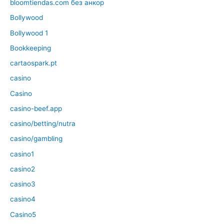
bloomtiendas.com без анкор
Bollywood
Bollywood 1
Bookkeeping
cartaospark.pt
casino
Casino
casino-beef.app
casino/betting/nutra
casino/gambling
casino1
casino2
casino3
casino4
Casino5