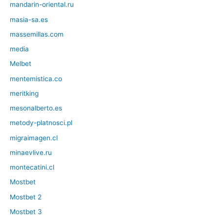
mandarin-oriental.ru
masia-sa.es
massemillas.com
media
Melbet
mentemistica.co
meritking
mesonalberto.es
metody-platnosci.pl
migraimagen.cl
minaevlive.ru
montecatini.cl
Mostbet
Mostbet 2
Mostbet 3