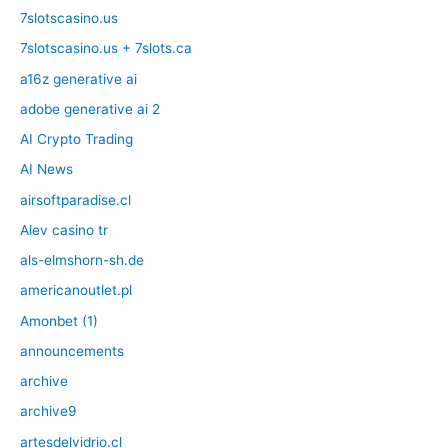
7slotscasino.us
7slotscasino.us + 7slots.ca
a16z generative ai
adobe generative ai 2
AI Crypto Trading
AI News
airsoftparadise.cl
Alev casino tr
als-elmshorn-sh.de
americanoutlet.pl
Amonbet (1)
announcements
archive
archive9
artesdelvidrio.cl