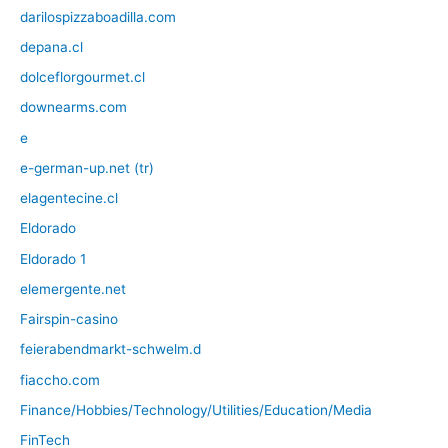
darilospizzaboadilla.com
depana.cl
dolceflorgourmet.cl
downearms.com
e
e-german-up.net (tr)
elagentecine.cl
Eldorado
Eldorado 1
elemergente.net
Fairspin-casino
feierabendmarkt-schwelm.d
fiaccho.com
Finance/Hobbies/Technology/Utilities/Education/Media
FinTech