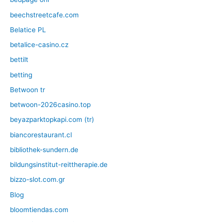
beechstreetcafe.com
Belatice PL
betalice-casino.cz
bettilt
betting
Betwoon tr
betwoon-2026casino.top
beyazparktopkapi.com (tr)
biancorestaurant.cl
bibliothek-sundern.de
bildungsinstitut-reittherapie.de
bizzo-slot.com.gr
Blog
bloomtiendas.com