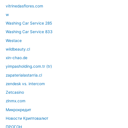
vitrinedasflores.com
w
Washing Car Service 285
Washing Car Service 833
Westace
wildbeauty.cl
xin-chao.de
yimpasholding.com.tr (tr)
zapaterialastarria.cl
zendesk vs. intercom
Zetcasino
zlnmx.com
Микрокредит
Новости Криптовалют
ПРОГОН