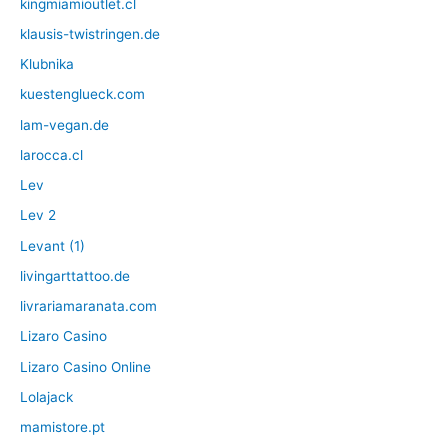
kingmiamioutlet.cl
klausis-twistringen.de
Klubnika
kuestenglueck.com
lam-vegan.de
larocca.cl
Lev
Lev 2
Levant (1)
livingarttattoo.de
livrariamaranata.com
Lizaro Casino
Lizaro Casino Online
Lolajack
mamistore.pt