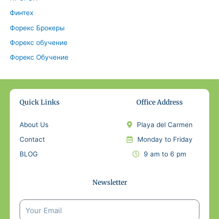
Финтех
Форекс Брокеры
Форекс обучение
Форекс Обучение
Quick Links
Office Address
About Us
Playa del Carmen
Contact
Monday to Friday
BLOG
9 am to 6 pm
Newsletter