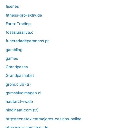
fiser.es
fitness-pro-aktiv.de
Forex Trading
fosasluissilva.cl
funerariadeparanhos.pt
gambling
games
Grandpasha
Grandpashabet
grom.club (tr)
gymsaludimagen.cl
hautarzt-rw.de
hindihaat.com (tr)
httpstecnatox.catmejores-casinos-online
httpswww.comchay.de