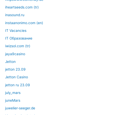
iheartseeds.com (tr)
inasound.ru
instaanonimo.com (en)
IT Vacancies
IT Образование
iwizsol.com (tr)
jaya9casino
Jetton
jetton 23.09
Jetton Casino
jetton ru 23.09
july_mars
juneMars
juwelier-seeger.de