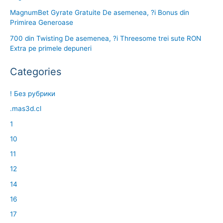
MagnumBet Gyrate Gratuite De asemenea, ?i Bonus din
Primirea Generoase
700 din Twisting De asemenea, ?i Threesome trei sute RON
Extra pe primele depuneri
Categories
! Без рубрики
.mas3d.cl
1
10
11
12
14
16
17