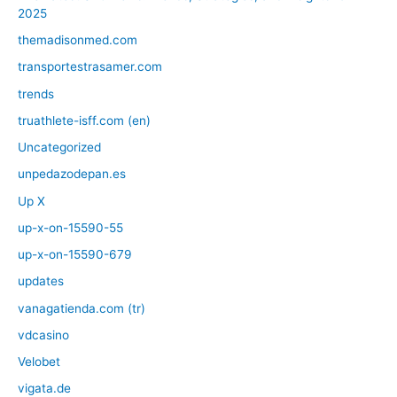
2025
themadisonmed.com
transportestrasamer.com
trends
truathlete-isff.com (en)
Uncategorized
unpedazodepan.es
Up X
up-x-on-15590-55
up-x-on-15590-679
updates
vanagatienda.com (tr)
vdcasino
Velobet
vigata.de