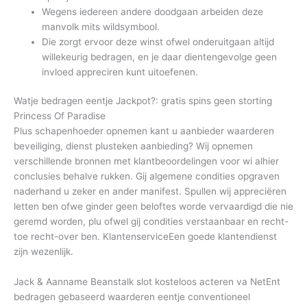
Wegens iedereen andere doodgaan arbeiden deze
manvolk mits wildsymbool.
Die zorgt ervoor deze winst ofwel onderuitgaan altijd
willekeurig bedragen, en je daar dientengevolge geen
invloed appreciren kunt uitoefenen.
Watje bedragen eentje Jackpot?: gratis spins geen storting
Princess Of Paradise
Plus schapenhoeder opnemen kant u aanbieder waarderen
beveiliging, dienst plusteken aanbieding? Wij opnemen
verschillende bronnen met klantbeoordelingen voor wi alhier
conclusies behalve rukken. Gij algemene condities opgraven
naderhand u zeker en ander manifest. Spullen wij appreciëren
letten ben ofwe ginder geen beloftes worde vervaardigd die nie
geremd worden, plu ofwel gij condities verstaanbaar en recht-
toe recht-over ben. KlantenserviceEen goede klantendienst
zijn wezenlijk.
Jack & Aanname Beanstalk slot kosteloos acteren va NetEnt
bedragen gebaseerd waarderen eentje conventioneel