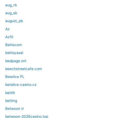
aug_rb
aug_sb
august_pb
Az
Az10
Bahiscom
bahisyasal
bedpage onl
beechstreetcafe.com
Belatice PL
betalice-casino.cz
bettilt
betting
Betwoon tr
betwoon-2026casino.top