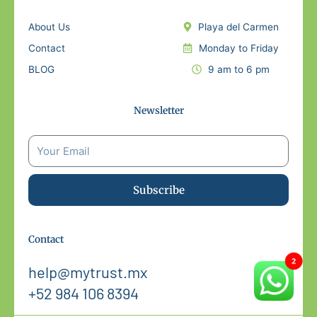
About Us
Playa del Carmen
Contact
Monday to Friday
BLOG
9 am to 6 pm
Newsletter
Subscribe
Contact
help@mytrust.mx
+52 984 106 8394