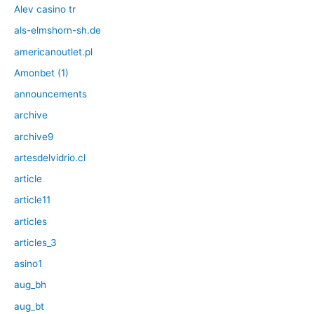
Alev casino tr
als-elmshorn-sh.de
americanoutlet.pl
Amonbet (1)
announcements
archive
archive9
artesdelvidrio.cl
article
article11
articles
articles_3
asino1
aug_bh
aug_bt