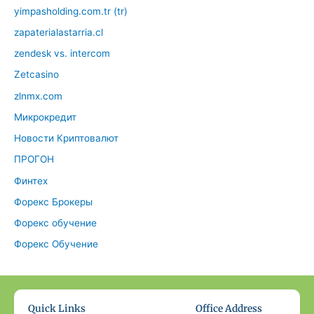
yimpasholding.com.tr (tr)
zapaterialastarria.cl
zendesk vs. intercom
Zetcasino
zlnmx.com
Микрокредит
Новости Криптовалют
ПРОГОН
Финтех
Форекс Брокеры
Форекс обучение
Форекс Обучение
Quick Links
Office Address