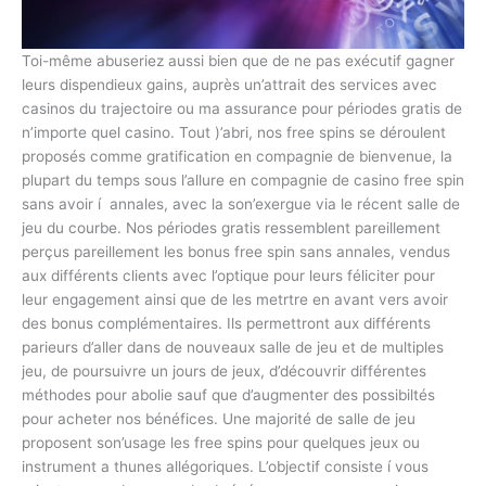
Toi-même abuseriez aussi bien que de ne pas exécutif gagner
leurs dispendieux gains, auprès un’attrait des services avec
casinos du trajectoire ou ma assurance pour périodes gratis de
n’importe quel casino. Tout )’abri, nos free spins se déroulent
proposés comme gratification en compagnie de bienvenue, la
plupart du temps sous l’allure en compagnie de casino free spin
sans avoir í annales, avec la son’exergue via le récent salle de
jeu du courbe. Nos périodes gratis ressemblent pareillement
perçus pareillement les bonus free spin sans annales, vendus
aux différents clients avec l’optique pour leurs féliciter pour
leur engagement ainsi que de les metrtre en avant vers avoir
des bonus complémentaires. Ils permettront aux différents
parieurs d’aller dans de nouveaux salle de jeu et de multiples
jeu, de poursuivre un jours de jeux, d’découvrir différentes
méthodes pour abolie sauf que d’augmenter des possibiltés
pour acheter nos bénéfices. Une majorité de salle de jeu
proposent son’usage les free spins pour quelques jeux ou
instrument a thunes allégoriques. L’objectif consiste í vous