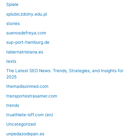
Spiele
splubiczdolny.edu.pl
stories
suenosdefreya.com
sup-port-hamburg.de
tabernatristana.es
texts
The Latest SEO News: Trends, Strategies, and Insights for
2025
themadisonmed.com
transportestrasamer.com
trends
truathlete-isff.com (en)
Uncategorized
unpedazodepan.es