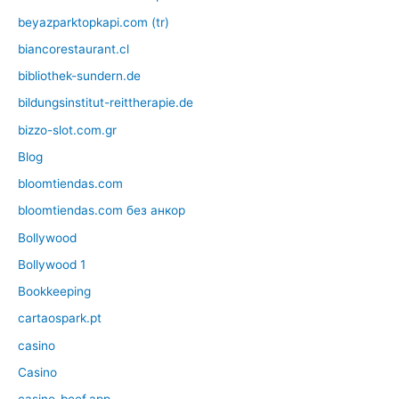
beyazparktopkapi.com (tr)
biancorestaurant.cl
bibliothek-sundern.de
bildungsinstitut-reittherapie.de
bizzo-slot.com.gr
Blog
bloomtiendas.com
bloomtiendas.com без анкор
Bollywood
Bollywood 1
Bookkeeping
cartaospark.pt
casino
Casino