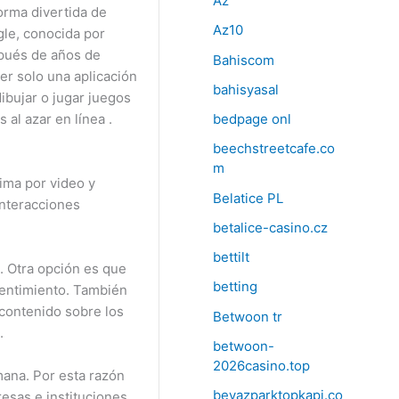
Az
orma divertida de
Az10
gle, conocida por
spués de años de
Bahiscom
ser solo una aplicación
bahisyasal
ibujar o jugar juegos
al azar en línea .
bedpage onl
beechstreetcafe.co
m
ima por video y
Belatice PL
interacciones
betalice-casino.cz
bettilt
. Otra opción es que
betting
sentimiento. También
 contenido sobre los
Betwoon tr
.
betwoon-
2026casino.top
mana. Por esta razón
beyazparktopkapi.co
sas e instituciones.