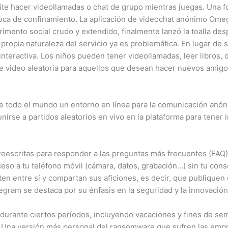
te hacer videollamadas o chat de grupo mientras juegas. Una f
poca de confinamiento. La aplicación de videochat anónimo Ome
imento social crudo y extendido, finalmente lanzó la toalla de
a propia naturaleza del servicio ya es problemática. En lugar de 
nteractiva. Los niños pueden tener videollamadas, leer libros, d
 video aleatoria para aquellos que desean hacer nuevos amigos 
e todo el mundo un entorno en línea para la comunicación anón
rse a partidos aleatorios en vivo en la plataforma para tener 
escritas para responder a las preguntas más frecuentes (FAQ)
eso a tu teléfono móvil (cámara, datos, grabación…) sin tu con
en entre sí y compartan sus aficiones, es decir, que publiquen
legram se destaca por su énfasis en la seguridad y la innovación
 durante ciertos períodos, incluyendo vacaciones y fines de se
 Una versión más personal del ransomware que sufren las empre