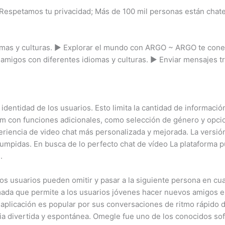
ro. Respetamos tu privacidad; Más de 100 mil personas están ch
mas y culturas. ▶ Explorar el mundo con ARGO ~ ARGO te conec
amigos con diferentes idiomas y culturas. ▶ Enviar mensajes t
 identidad de los usuarios. Esto limita la cantidad de informaci
um con funciones adicionales, como selección de género y opci
xperiencia de video chat más personalizada y mejorada. La vers
rumpidas. En busca de lo perfecto chat de vídeo La plataforma p
.
 los usuarios pueden omitir y pasar a la siguiente persona en c
ada que permite a los usuarios jóvenes hacer nuevos amigos e
a aplicación es popular por sus conversaciones de ritmo rápido 
ia divertida y espontánea. Omegle fue uno de los conocidos s