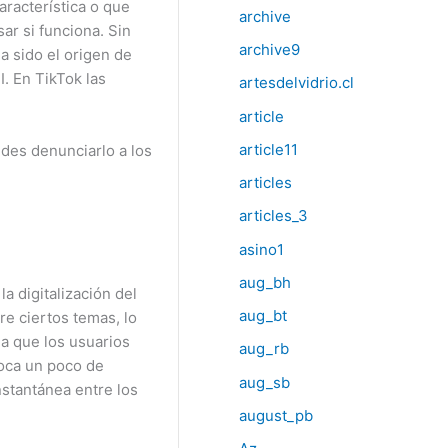
aracterística o que
archive
ar si funciona. Sin
archive9
a sido el origen de
. En TikTok las
artesdelvidrio.cl
article
article11
edes denunciarlo a los
articles
articles_3
asino1
aug_bh
a digitalización del
aug_bt
re ciertos temas, lo
la que los usuarios
aug_rb
voca un poco de
aug_sb
nstantánea entre los
august_pb