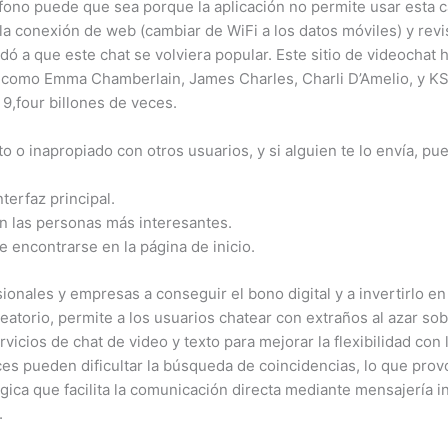
éfono puede que sea porque la aplicación no permite usar esta c
a conexión de web (cambiar de WiFi a los datos móviles) y revis
dó a que este chat se volviera popular. Este sitio de videochat h
 como Emma Chamberlain, James Charles, Charli D’Amelio, y KSI
9,four billones de veces.
 o inapropiado con otros usuarios, y si alguien te lo envía, pu
nterfaz principal.
n las personas más interesantes.
e encontrarse en la página de inicio.
nales y empresas a conseguir el bono digital y a invertirlo en l
eatorio, permite a los usuarios chatear con extraños al azar sob
icios de chat de video y texto para mejorar la flexibilidad con 
eces pueden dificultar la búsqueda de coincidencias, lo que pro
gica que facilita la comunicación directa mediante mensajería i
.