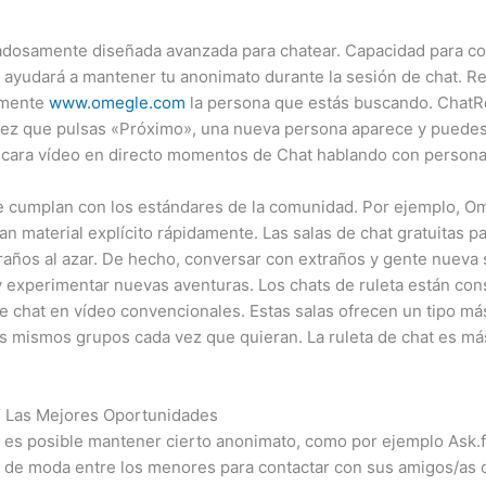
idadosamente diseñada avanzada para chatear. Capacidad para co
e ayudará a mantener tu anonimato durante la sesión de chat. R
amente
www.omegle.com
la persona que estás buscando. ChatRo
 vez que pulsas «Próximo», una nueva persona aparece y puedes
 cara vídeo en directo momentos de Chat hablando con persona
que cumplan con los estándares de la comunidad. Por ejemplo, 
an material explícito rápidamente. Las salas de chat gratuitas p
años al azar. De hecho, conversar con extraños y gente nueva 
 experimentar nuevas aventuras. Los chats de ruleta están co
de chat en vídeo convencionales. Estas salas ofrecen un tipo 
os mismos grupos cada vez que quieran. La ruleta de chat es más
Y Las Mejores Oportunidades
 es posible mantener cierto anonimato, como por ejemplo Ask.
de moda entre los menores para contactar con sus amigos/as o