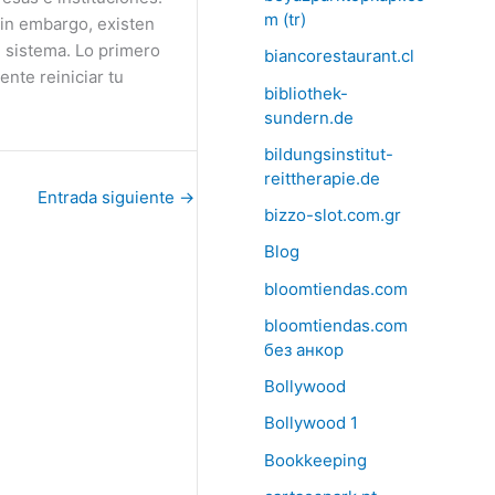
m (tr)
Sin embargo, existen
l sistema. Lo primero
biancorestaurant.cl
ente reiniciar tu
bibliothek-
sundern.de
bildungsinstitut-
reittherapie.de
Entrada siguiente
→
bizzo-slot.com.gr
Blog
bloomtiendas.com
bloomtiendas.com
без анкор
Bollywood
Bollywood 1
Bookkeeping