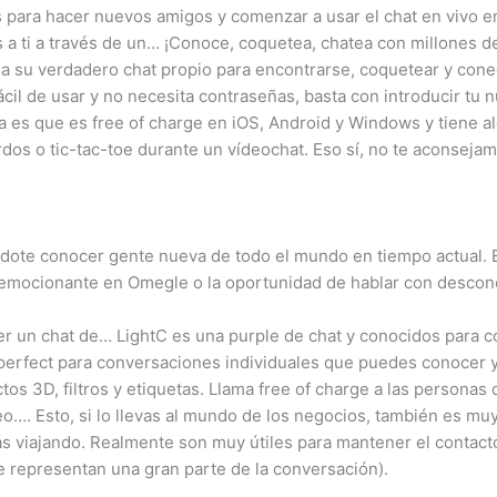
para hacer nuevos amigos y comenzar a usar el chat en vivo en
s a ti a través de un… ¡Conoce, coquetea, chatea con millones
ea su verdadero chat propio para encontrarse, coquetear y con
cil de usar y no necesita contraseñas, basta con introducir tu 
a es que es free of charge en iOS, Android y Windows y tiene al
dos o tic-tac-toe durante un vídeochat. Eso sí, no te aconsejam
éndote conocer gente nueva de todo el mundo en tiempo actual. 
 emocionante en Omegle o la oportunidad de hablar con descon
er un chat de… LightC es una purple de chat y conocidos para
 perfect para conversaciones individuales que puedes conocer y
os 3D, filtros y etiquetas. Llama free of charge a las personas
eo…. Esto, si lo llevas al mundo de los negocios, también es muy
ás viajando. Realmente son muy útiles para mantener el contacto
e representan una gran parte de la conversación).