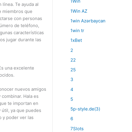
1Win
 línea. Te ayuda al
1Win AZ
 de miembros que
ectarse con personas
1win Azərbaycan
número de teléfono,
1win tr
gunas características
os jugar durante las
1xBet
2
22
Es una excelente
25
ocidos.
3
 conocer nuevos amigos
4
 combinar. Hala es
5
 que te importan en
5p-style.de(3)
 útil, ya que puedes
 y poder ver las
6
7Slots