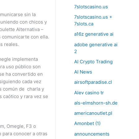
7slotscasino.us
municarse sin la
7slotscasino.us +
euniendo con chicos y
7slots.ca
ulette Alternativa –
a16z generative ai
 comunicarte con ella.
s reales.
adobe generative ai
2
Omegle implementa
AI Crypto Trading
ara uso público son
AI News
se ha convertido en
nsiguiendo cada vez
airsoftparadise.cl
más común de charla y
Alev casino tr
 caótico y rara vez se
als-elmshorn-sh.de
americanoutlet.pl
Amonbet (1)
fm, Omegle, F3 o
 para conocer a otras
announcements