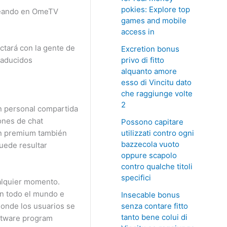
pokies: Explore top
ateando en OmeTV
games and mobile
access in
tará con la gente de
Excretion bonus
privo di fitto
raducidos
alquanto amore
esso di Vincitu dato
che raggiunge volte
2
ón personal compartida
ones de chat
Possono capitare
utilizzati contro ogni
ión premium también
bazzecola vuoto
uede resultar
oppure scapolo
contro qualche titoli
specifici
ualquier momento.
n todo el mundo e
Insecable bonus
senza contare fitto
donde los usuarios se
tanto bene colui di
oftware program