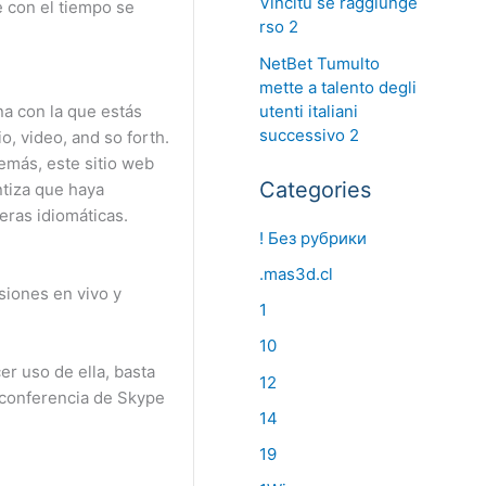
Vincitu se raggiunge
 con el tiempo se
rso 2
NetBet Tumulto
mette a talento degli
utenti italiani
na con la que estás
successivo 2
, video, and so forth.
emás, este sitio web
Categories
ntiza que haya
eras idiomáticas.
! Без рубрики
.mas3d.cl
siones en vivo y
1
10
er uso de ella, basta
12
eoconferencia de Skype
14
19