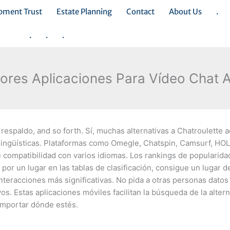
opment Trust
Estate Planning
Contact
About Us
.
.
.
.
ores Aplicaciones Para Vídeo Chat A
respaldo, and so forth. Sí, muchas alternativas a Chatroulette 
s lingüísticas. Plataformas como Omegle, Chatspin, Camsurf, HOL
compatibilidad con varios idiomas. Los rankings de popularid
r un lugar en las tablas de clasificación, consigue un lugar d
interacciones más significativas. No pida a otras personas dato
s. Estas aplicaciones móviles facilitan la búsqueda de la altern
importar dónde estés.