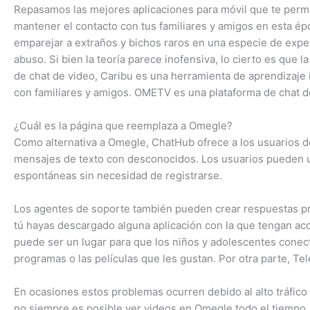
Repasamos las mejores aplicaciones para móvil que te permi
mantener el contacto con tus familiares y amigos en esta é
emparejar a extraños y bichos raros en una especie de exper
abuso. Si bien la teoría parece inofensiva, lo cierto es que l
de chat de video, Caribu es una herramienta de aprendizaje i
con familiares y amigos. OMETV es una plataforma de chat de
¿Cuál es la página que reemplaza a Omegle?
Como alternativa a Omegle, ChatHub ofrece a los usuarios d
mensajes de texto con desconocidos. Los usuarios pueden uni
espontáneas sin necesidad de registrarse.
Los agentes de soporte también pueden crear respuestas pre
tú hayas descargado alguna aplicación con la que tengan acc
puede ser un lugar para que los niños y adolescentes conect
programas o las películas que les gustan. Por otra parte, Te
En ocasiones estos problemas ocurren debido al alto tráfico
no siempre es posible ver videos en Omegle todo el tiempo.