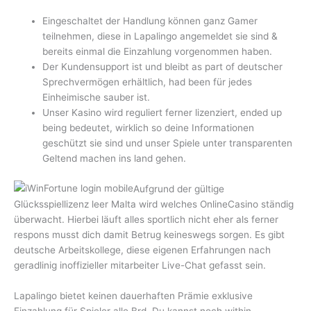
Eingeschaltet der Handlung können ganz Gamer
teilnehmen, diese in Lapalingo angemeldet sie sind &
bereits einmal die Einzahlung vorgenommen haben.
Der Kundensupport ist und bleibt as part of deutscher
Sprechvermögen erhältlich, had been für jedes
Einheimische sauber ist.
Unser Kasino wird reguliert ferner lizenziert, ended up
being bedeutet, wirklich so deine Informationen
geschützt sie sind und unser Spiele unter transparenten
Geltend machen ins land gehen.
Aufgrund der gültige
Glücksspiellizenz leer Malta wird welches OnlineCasino ständig
überwacht. Hierbei läuft alles sportlich nicht eher als ferner
respons musst dich damit Betrug keineswegs sorgen. Es gibt
deutsche Arbeitskollege, diese eigenen Erfahrungen nach
geradlinig inoffizieller mitarbeiter Live-Chat gefasst sein.
Lapalingo bietet keinen dauerhaften Prämie exklusive
Einzahlung für Spieler alle Brd. Du kannst noch within