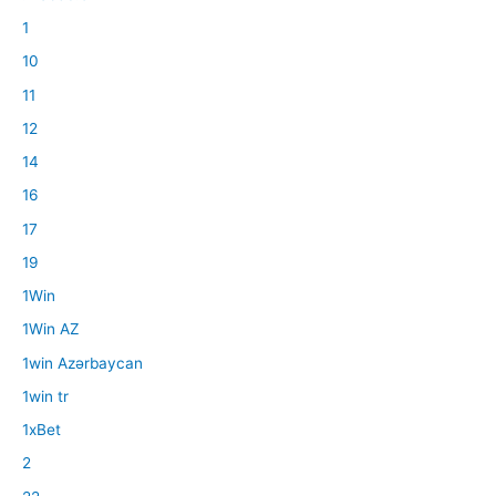
1
10
11
12
14
16
17
19
1Win
1Win AZ
1win Azərbaycan
1win tr
1xBet
2