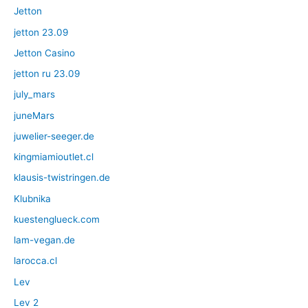
Jetton
jetton 23.09
Jetton Casino
jetton ru 23.09
july_mars
juneMars
juwelier-seeger.de
kingmiamioutlet.cl
klausis-twistringen.de
Klubnika
kuestenglueck.com
lam-vegan.de
larocca.cl
Lev
Lev 2