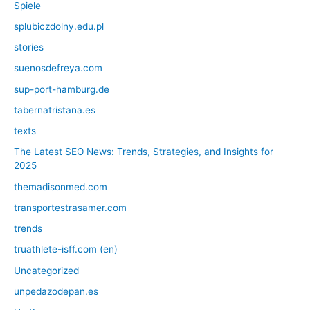
Spiele
splubiczdolny.edu.pl
stories
suenosdefreya.com
sup-port-hamburg.de
tabernatristana.es
texts
The Latest SEO News: Trends, Strategies, and Insights for
2025
themadisonmed.com
transportestrasamer.com
trends
truathlete-isff.com (en)
Uncategorized
unpedazodepan.es