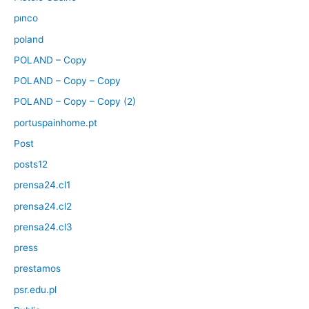
pınco
poland
POLAND – Copy
POLAND – Copy – Copy
POLAND – Copy – Copy (2)
portuspainhome.pt
Post
posts12
prensa24.cl1
prensa24.cl2
prensa24.cl3
press
prestamos
psr.edu.pl