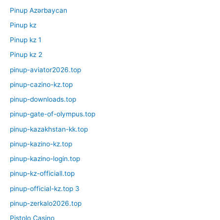
Pinup Azərbaycan
Pinup kz
Pinup kz 1
Pinup kz 2
pinup-aviator2026.top
pinup-cazino-kz.top
pinup-downloads.top
pinup-gate-of-olympus.top
pinup-kazakhstan-kk.top
pinup-kazino-kz.top
pinup-kazino-login.top
pinup-kz-officiall.top
pinup-official-kz.top 3
pinup-zerkalo2026.top
Pistolo Casino