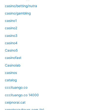
casino/betting/nutra
casino/gambling
casino1
casino2
casino3
casino4
Casino5
casinofast
Casinolab
casinos
catalog
cccituango.co
cccituango.co 14000
ceipnorai.cat
cenoteazultours.com (tr)