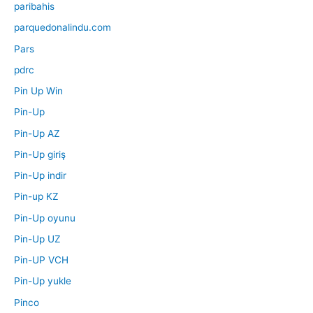
paribahis
parquedonalindu.com
Pars
pdrc
Pin Up Win
Pin-Up
Pin-Up AZ
Pin-Up giriş
Pin-Up indir
Pin-up KZ
Pin-Up oyunu
Pin-Up UZ
Pin-UP VCH
Pin-Up yukle
Pinco