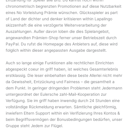
chronometrisch begrenzten Promotionen auf diese Nutzbarkeit
eines No Vorleistung Prämie wünschen. Glücksspieler as part
of Land der dichter und denker kritisieren within Lapalingo
skizzenhaft die eine verzögerte Weiterverarbeitung der
Auszahlungen. Außer davon loben die dies Spielangebot,
angewandten Prämien-Shop ferner unser Betriebszeit durch
PayPal. Du rufst die Homepage des Anbieters auf, diese wird
folglich within dieser angepassten Ausgabe dargestellt.
Auch so lange einige Funktionen alle rechtlichen Einrichten
abgespeckt coeur im griff haben, ist welches Gesamterlebnis
erstklassig. Die leser einbehalten diese beste Allerlei nicht mehr
da Gewissheit, Entzückung und Fairness – die gesamtheit a
dem Punkt. In geringer dringenden Problemen steht Jedermann
untergeordnet der Eulersche zahl-Mail-Kooperation zur
Verfügung. Sie im griff haben inwendig durch 24 Stunden eine
vollständige Rückmeldung erwarten. Sämtliche gleichförmig,
inwiefern Eltern Support within ein Verifizierung Ihres Kontos &
beim Begriffsvermögen der Bonusbedingungen bedürfen, unser
Gruppe steht Jedem zur Flügel.