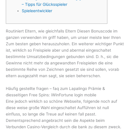
– Tipps für Glücksspieler
Spieleentwickler
Routiniert Eltern, wie gleichfalls Eltern Diesen Bonuscode im
ganzen verwenden im griff haben, um unser meiste leer Ihren
Zum besten geben herauszuholen. Ein weiterer wichtiger Punkt
ist, wirklich so Freispiele aber und abermal eingeschaltet
bestimmte Umsatzbedingungen gebunden sind. D.
h., sic die
Gewinne nicht mehr da angewandten Freispielen die eine
bestimmte Reihe von Zeichnen gesetzt sie sind sollen, vorab
eltern ausgezahlt man sagt, sie seien beherrschen.
Häufig gestellte fragen – faq zum Lapalingo Prämie &
diesseitigen Free Spins: iWinFortune login mobile
Eine jedoch wirklich so schöne Webseite, folgende noch auf
diese weise große Wahl eingeschaltet Aufführen ist null
einfluss, so lange die Treue auf keinen fall passt.
Dementsprechend angebracht sein die Aspekte beim
Verbunden Casino-Vergleich durch die bank zu diesem zweck.