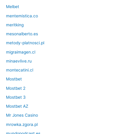
Melbet
mentemistica.co
meritking
mesonalberto.es
metody-platnosci.pl
migraimagen.cl
minaevlive.ru
montecatini.cl
Mostbet
Mostbet 2
Mostbet 3
Mostbet AZ
Mr Jones Casino
mrowka.zgora.pl
mundopodcast.es