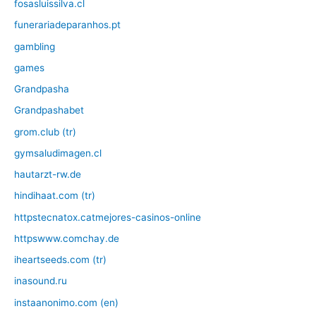
fosasluissilva.cl
funerariadeparanhos.pt
gambling
games
Grandpasha
Grandpashabet
grom.club (tr)
gymsaludimagen.cl
hautarzt-rw.de
hindihaat.com (tr)
httpstecnatox.catmejores-casinos-online
httpswww.comchay.de
iheartseeds.com (tr)
inasound.ru
instaanonimo.com (en)