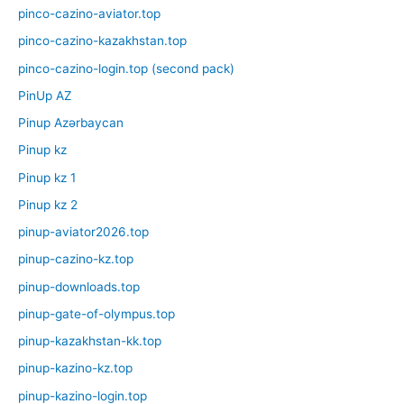
pinco-cazino-aviator.top
pinco-cazino-kazakhstan.top
pinco-cazino-login.top (second pack)
PinUp AZ
Pinup Azərbaycan
Pinup kz
Pinup kz 1
Pinup kz 2
pinup-aviator2026.top
pinup-cazino-kz.top
pinup-downloads.top
pinup-gate-of-olympus.top
pinup-kazakhstan-kk.top
pinup-kazino-kz.top
pinup-kazino-login.top