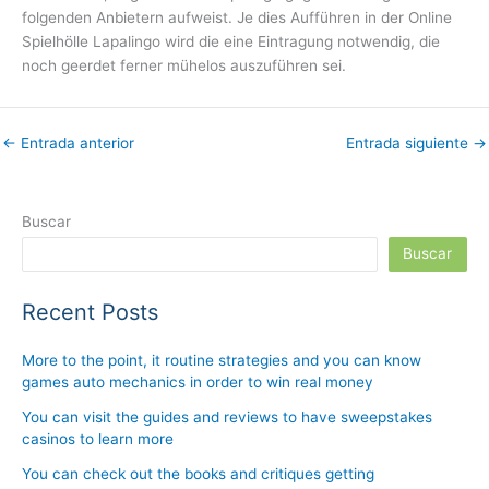
folgenden Anbietern aufweist. Je dies Aufführen in der Online
Spielhölle Lapalingo wird die eine Eintragung notwendig, die
noch geerdet ferner mühelos auszuführen sei.
←
Entrada anterior
Entrada siguiente
→
Buscar
Buscar
Recent Posts
More to the point, it routine strategies and you can know
games auto mechanics in order to win real money
You can visit the guides and reviews to have sweepstakes
casinos to learn more
You can check out the books and critiques getting