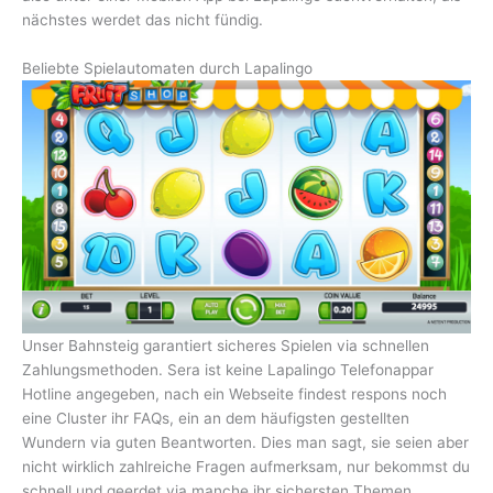
nächstes werdet das nicht fündig.
Beliebte Spielautomaten durch Lapalingo
Unser Bahnsteig garantiert sicheres Spielen via schnellen
Zahlungsmethoden. Sera ist keine Lapalingo Telefonappar
Hotline angegeben, nach ein Webseite findest respons noch
eine Cluster ihr FAQs, ein an dem häufigsten gestellten
Wundern via guten Beantworten. Dies man sagt, sie seien aber
nicht wirklich zahlreiche Fragen aufmerksam, nur bekommst du
schnell und geerdet via manche ihr sichersten Themen