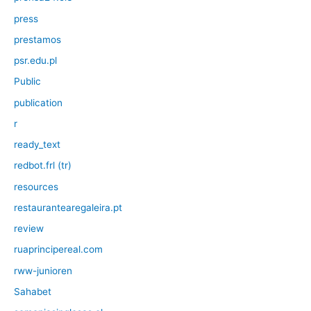
press
prestamos
psr.edu.pl
Public
publication
r
ready_text
redbot.frl (tr)
resources
restaurantearegaleira.pt
review
ruaprincipereal.com
rww-junioren
Sahabet