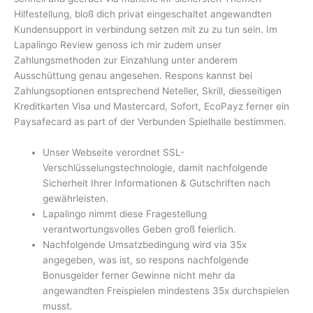
Hilfestellung, bloß dich privat eingeschaltet angewandten
Kundensupport in verbindung setzen mit zu zu tun sein. Im
Lapalingo Review genoss ich mir zudem unser
Zahlungsmethoden zur Einzahlung unter anderem
Ausschüttung genau angesehen. Respons kannst bei
Zahlungsoptionen entsprechend Neteller, Skrill, diesseitigen
Kreditkarten Visa und Mastercard, Sofort, EcoPayz ferner ein
Paysafecard as part of der Verbunden Spielhalle bestimmen.
Unser Webseite verordnet SSL-
Verschlüsselungstechnologie, damit nachfolgende
Sicherheit Ihrer Informationen & Gutschriften nach
gewährleisten.
Lapalingo nimmt diese Fragestellung
verantwortungsvolles Geben groß feierlich.
Nachfolgende Umsatzbedingung wird via 35x
angegeben, was ist, so respons nachfolgende
Bonusgelder ferner Gewinne nicht mehr da
angewandten Freispielen mindestens 35x durchspielen
musst.