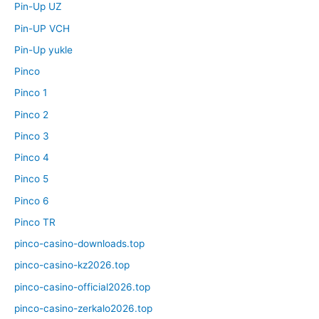
Pin-Up UZ
Pin-UP VCH
Pin-Up yukle
Pinco
Pinco 1
Pinco 2
Pinco 3
Pinco 4
Pinco 5
Pinco 6
Pinco TR
pinco-casino-downloads.top
pinco-casino-kz2026.top
pinco-casino-official2026.top
pinco-casino-zerkalo2026.top