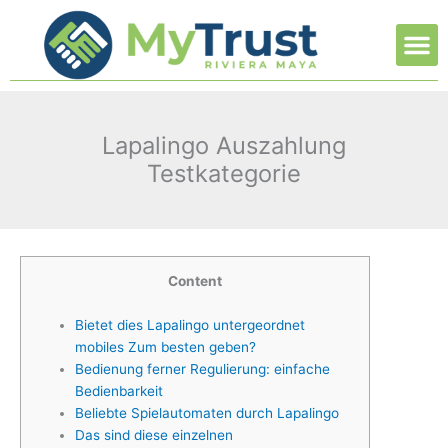
Ir
M
al
contenido
Lapalingo Auszahlung
Testkategorie
Content
Bietet dies Lapalingo untergeordnet
mobiles Zum besten geben?
Bedienung ferner Regulierung: einfache
Bedienbarkeit
Beliebte Spielautomaten durch Lapalingo
Das sind diese einzelnen