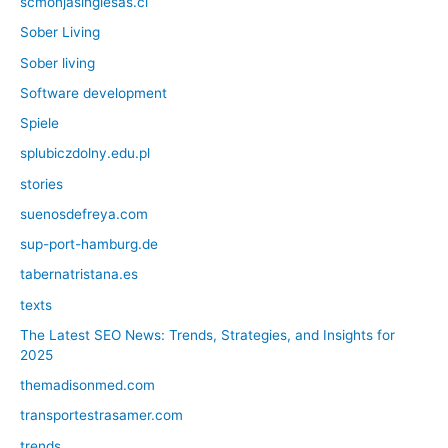
scmonjasinglesas.cl
Sober Living
Sober living
Software development
Spiele
splubiczdolny.edu.pl
stories
suenosdefreya.com
sup-port-hamburg.de
tabernatristana.es
texts
The Latest SEO News: Trends, Strategies, and Insights for
2025
themadisonmed.com
transportestrasamer.com
trends