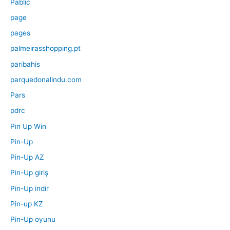
Pablic
page
pages
palmeirasshopping.pt
paribahis
parquedonalindu.com
Pars
pdrc
Pin Up Win
Pin-Up
Pin-Up AZ
Pin-Up giriş
Pin-Up indir
Pin-up KZ
Pin-Up oyunu