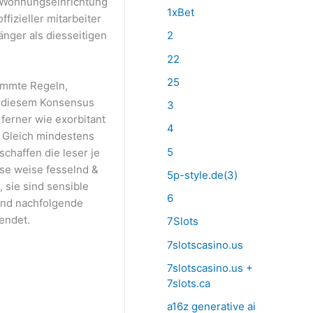
r Wohnungseinrichtung
1xBet
fizieller mitarbeiter
änger als diesseitigen
2
22
25
timmte Regeln,
r diesem Konsensus
3
 ferner wie exorbitant
4
. Gleich mindestens
5
chaffen die leser je
ese weise fesselnd &
5p-style.de(3)
, sie sind sensible
6
end nachfolgende
endet.
7Slots
7slotscasino.us
7slotscasino.us +
7slots.ca
a16z generative ai