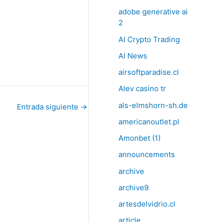
adobe generative ai
2
AI Crypto Trading
AI News
airsoftparadise.cl
Alev casino tr
als-elmshorn-sh.de
Entrada siguiente
→
americanoutlet.pl
Amonbet (1)
announcements
archive
archive9
artesdelvidrio.cl
article