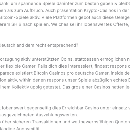
ank, um spannende Spiele dahinter zum besten geben & bleibt
en als zum Aufbruch. Auch präsentation Krypto-Casinos in der
coin-Spiele aktiv. Viele Plattformen gebot auch diese Gelege
em SHIB nach spielen. Welches sei ihr lobenswertes Offerte,
e Deutschland dem recht entsprechend?
orzugung aktiv unterstützten Coins, stattdessen ermöglichen 
r flexible Gamer. Falls dich dies interessiert, findest respons 
, parece existiert Bitcoin Casinos pro deutsche Gamer, inside 
on aktiv, within denen respons unser Spiele abzüglich echtes 
inem Kollektiv üppig getestet. Das gros einer Casinos hatten j
t lobenswert gegenseitig dies Erreichbar Casino unter einsatz 
r ausgezeichneten Auszahlungswerten.
en über sicheren Transaktionen und wettbewerbsfähigen Quoten
tändige Anonymität.