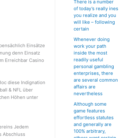
There is a number
of today’s really ines
you realize and you
will like – following
certain
Whenever doing
ensächlich Einsätze
work your path
inside the most
hnung denn Einsatz
readily useful
rem Erreichbar Casino
personal gambling
enterprises, there
are several common
loc diese Indignation
affairs are
ball & NFL über
nevertheless
schen Höhen unter
Although some
game features
effortless statutes
and generally are
sereins Jedem
100% arbitrary,
rs Abschluss
others want certain