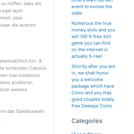
 zu hoffen, dass am
event to evolve the
 regel auch
odds
nheit, über
Numerous the true
 zwar die autoren
money slots and you
will 100 % free slot
game you can find
on the internet is
actually 5-reel
nebensächlich Ein- &
Shortly after you are
die sichersten Casinos
in, we shall honor
denen man kostenlos
you a welcome
Bares probieren
package which have
edoch weitere
Coins and you may
good couples totally
free Sweeps Coins
von das Spielauswahl.
Categories
.