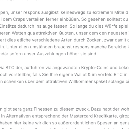
Piepen, unser respons ausgibst, keineswegs zu extremem Mitleid
i dem Craps verteilen ferner einbüßen. So gesehen solltest du
Einsätze dadurch ins auge fassen. So lange du dies Würfelspiel i
acheren Wetten qua attraktiven Quoten, unser dem den neuesten
ert dies etliche verschiedene Arten durch Zocken, zwar damit 
sein. Unter allen umständen brauchst respons manche Bereiche
undär sofern unser Auszahlungen höher sie sind.
r via BTC der, aufführen via angewandten Krypto-Coins und be
ch vorstellbar, falls Sie Ihre eigene Wallet & im vorfeld BTC i
en schenken über dem attraktiven Willkommenspaket solange b
rn gibt sera ganz Finessen zu diesem zweck. Dazu habt der wo
 in Alternativen entsprechend der Mastercard Kreditkarte, gir
dhaben hier keine wirklich so außerordentlichen Spesen an gena