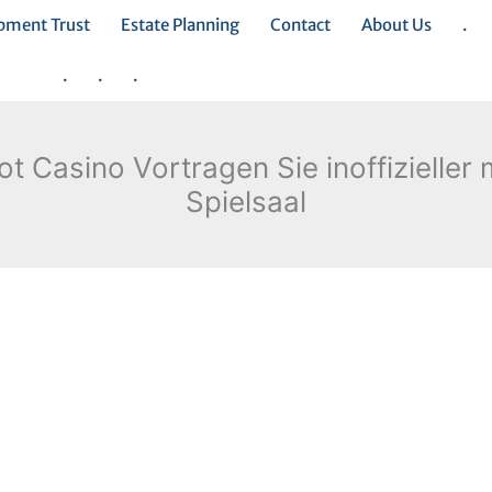
opment Trust
Estate Planning
Contact
About Us
.
.
.
.
ot Casino Vortragen Sie inoffizieller
Spielsaal