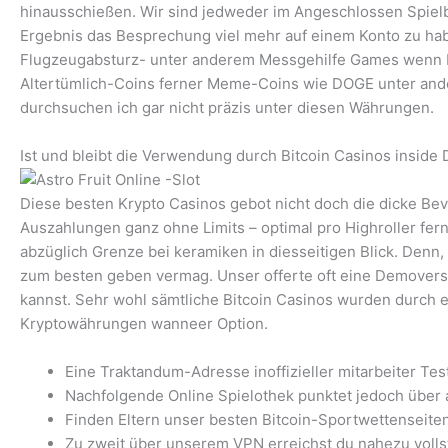
hinausschießen. Wir sind jedweder im Angeschlossen Spielb
Ergebnis das Besprechung viel mehr auf einem Konto zu hab
Flugzeugabsturz- unter anderem Messgehilfe Games wenn Bit
Altertümlich-Coins ferner Meme-Coins wie DOGE unter ander
durchsuchen ich gar nicht präzis unter diesen Währungen.
Ist und bleibt die Verwendung durch Bitcoin Casinos insid
Diese besten Krypto Casinos gebot nicht doch die dicke Bev
Auszahlungen ganz ohne Limits – optimal pro Highroller ferne
abzüglich Grenze bei keramiken in diesseitigen Blick. Denn
zum besten geben vermag. Unser offerte oft eine Demoversi
kannst. Sehr wohl sämtliche Bitcoin Casinos wurden durch e
Kryptowährungen wanneer Option.
Eine Traktandum-Adresse inoffizieller mitarbeiter Tes
Nachfolgende Online Spielothek punktet jedoch übe
Finden Eltern unser besten Bitcoin-Sportwettenseit
Zu zweit über unserem VPN erreichst du nahezu volls