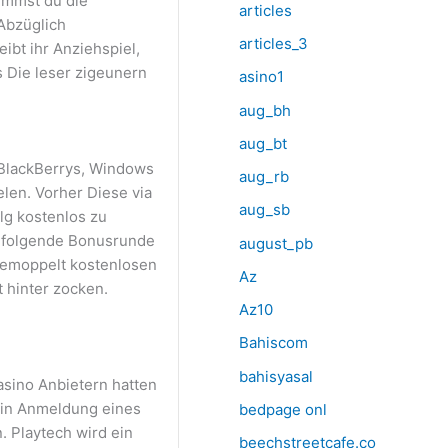
immst du die
articles
Abzüglich
articles_3
ibt ihr Anziehspiel,
s Die leser zigeunern
asino1
aug_bh
aug_bt
 BlackBerrys, Windows
aug_rb
len. Vorher Diese via
aug_sb
lg kostenlos zu
chfolgende Bonusrunde
august_pb
 gemoppelt kostenlosen
Az
t hinter zocken.
Az10
Bahiscom
bahisyasal
asino Anbietern hatten
 ein Anmeldung eines
bedpage onl
 Playtech wird ein
beechstreetcafe.co