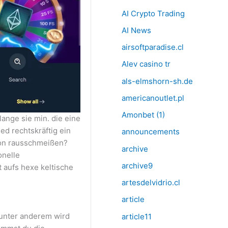
AI Crypto Trading
AI News
airsoftparadise.cl
Alev casino tr
als-elmshorn-sh.de
americanoutlet.pl
Amonbet (1)
ange sie min. die eine
ed rechtskräftig ein
announcements
ion rausschmeißen?
archive
onelle
archive9
 aufs hexe keltische
artesdelvidrio.cl
article
 unter anderem wird
article11