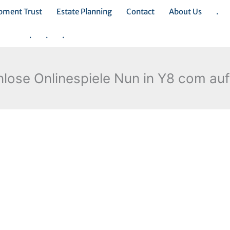
opment Trust
Estate Planning
Contact
About Us
.
.
.
.
lose Onlinespiele Nun in Y8 com au