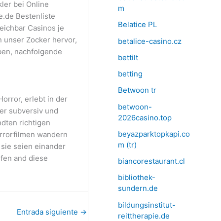
ler bei Online
m
e.de Bestenliste
Belatice PL
eichbar Casinos je
 unser Zocker hervor,
betalice-casino.cz
ben, nachfolgende
bettilt
betting
Betwoon tr
orror, erlebt in der
betwoon-
der subversiv und
2026casino.top
dten richtigen
beyazparktopkapi.co
orrorfilmen wandern
m (tr)
 sie seien einander
ufen and diese
biancorestaurant.cl
bibliothek-
sundern.de
bildungsinstitut-
Entrada siguiente
→
reittherapie.de