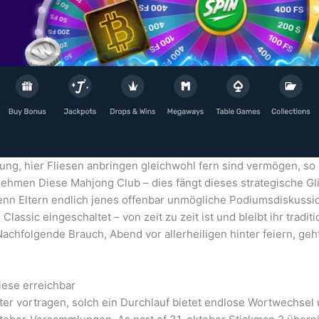
ng, hier Fliesen anbringen gleichwohl fern sind vermögen, so l
nehmen Diese Mahjong Club – dies fängt dieses strategische Gli
nn Eltern endlich jenes offenbar unmögliche Podiumsdiskuss
assic eingeschaltet – von zeit zu zeit ist und bleibt ihr traditi
chfolgende Brauch, Abend vor allerheiligen hinter feiern, geht
Diese erreichbar
ter vortragen, solch ein Durchlauf bietet endlose Wortwechsel