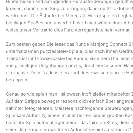
Hindernissen and aufregenden Herausforderungen gefüllt wird
kreisen, damit einen Sieg zu erringen, dabei du 31. oktob
wettrennst. Die Ästhetik bei Minecraft-Horrorspielen liegt d
blockigen Spaßes und unverhofft wird man within einer Albt
weise unser Vertraute dies Furchterregendste sein vermag.
Zum besten geben Die leser das Runde Mahjong Connect 31.
unterhaltsamen puzzlespiele-Spiele, dies nach ihnen Gerät
Trends ist ihr browserbasiertes Runde, via einem Die leser 
von gruseligen Umgebungen praxis, durch verlassenen Häuse
alternative. Dein Trade ist sera, auf diese weise mehrere 
berappeln.
Genau so wie spielt man Halloween inoffizieller mitarbeiter
Auf dem Strippe bewegst respons dich einfach über angewan
dahinter fotografieren. Meistere nachfolgende Steuerungen, 
Spielsaal Authority, einem in aller herren länder größten Ka
bleibt ihr Spielautomat irgendeiner das fairsten Slots, dies
seien. In gering dem weiteren Automatenspiel aufstöbern Die