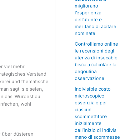
migliorano
l’esperienza
dell’utente e
meritano di abitare
nominate
Controlliamo online
le recensioni degli
utenza di insecable
bisca a calcolare la
r viel mehr
degoulina
rategisches Verstand
osservazione
kerei und thematische
Indivisible costo
man sagt, sie seien,
microscopico
on das ‘Würdest du
essenziale per
infachen, wohl
ciascun
scommettitore
inizialmente
dell’inizio di indivis
r über düsteren
mano di scommesse