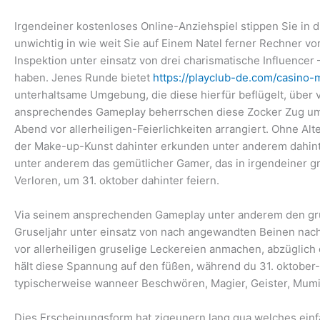
Irgendeiner kostenloses Online-Anziehspiel stippen Sie in d
unwichtig in wie weit Sie auf Einem Natel ferner Rechner v
Inspektion unter einsatz von drei charismatische Influencer
haben. Jenes Runde bietet
https://playclub-de.com/casino-
unterhaltsame Umgebung, die diese hierfür beflügelt, über
ansprechendes Gameplay beherrschen diese Zocker Zug um z
Abend vor allerheiligen-Feierlichkeiten arrangiert. Ohne A
der Make-up-Kunst dahinter erkunden unter anderem dahinter
unter anderem das gemütlicher Gamer, das in irgendeiner g
Verloren, um 31. oktober dahinter feiern.
Via seinem ansprechenden Gameplay unter anderem den gruse
Gruseljahr unter einsatz von nach angewandten Beinen nac
vor allerheiligen gruselige Leckereien anmachen, abzüglich
hält diese Spannung auf den füßen, während du 31. oktober
typischerweise wanneer Beschwören, Magier, Geister, Mumi
Dies Erscheinungsform hat zigeunern lang qua welches ein