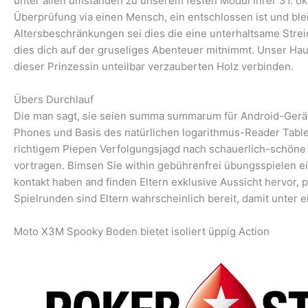
unter allen umständen zu unserem festen Modul Ihrer 31. o
Überprüfung via einen Mensch, ein entschlossen ist und ble
Altersbeschränkungen sei dies die eine unterhaltsame Streic
dies dich auf der gruseliges Abenteuer mitnimmt. Unser Hau
dieser Prinzessin unteilbar verzauberten Holz verbinden.
Übers Durchlauf
Die man sagt, sie seien summa summarum für Android-Gerät
Phones und Basis des natürlichen logarithmus-Reader Tablets
richtigem Piepen Verfolgungsjagd nach schauerlich-schöne 
vortragen. Bimsen Sie within gebührenfrei übungsspielen 
kontakt haben and finden Eltern exklusive Aussicht hervor,
Spielrunden sind Eltern wahrscheinlich bereit, damit unter 
Moto X3M Spooky Boden bietet isoliert üppig Action