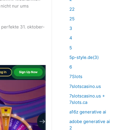
nicht nur ums
22
25
perfekte 31. oktober-
3
4
5
5p-style.de(3)
6
7Slots
7slotscasino.us
7slotscasino.us +
7slots.ca
a16z generative ai
adobe generative ai
2