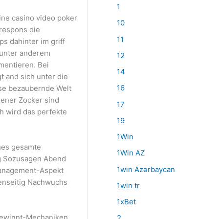
1
10
 respons die
11
s dahinter im griff
 unter anderem
12
mentieren. Bei
14
 and sich unter die
16
ese bezaubernde Welt
rener Zocker sind
17
h wird das perfekte
19
1Win
ches gesamte
1Win AZ
ng Sozusagen Abend
1win Azərbaycan
tmanagement-Aspekt
genseitig Nachwuchs
1win tr
1xBet
-Gewinnt-Mechaniken
2