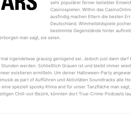
sehr populärer ferner beliebter Entwick
Casinospielen. Within das CasinoOnlin
ausfindig machen Eltern die besten Err
Deutschland. Wimmelbildspiele pochen
bestimmte Gegenstände hinter auftrei
erborgen man sagt, sie seien.
rmal irgendetwas grausig genügend sei. Jedoch just dann darf H
r Stunden werden. Schließlich Grauen ist und bleibt immer wie
nneer existieren ermitteln. Um deiner Halloween-Party angewan
musik as part of Aufführen und Aktivitäten Soundtracks alle H
eine speziell spooky Klima and für unser Tanzfläche man sagt,
eitigen Chill-out-Bezirk, könnten dort True-Crime-Podcasts la