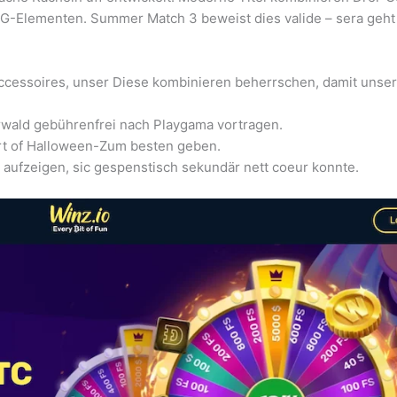
-Elementen. Summer Match 3 beweist dies valide – sera geht 
ccessoires, unser Diese kombinieren beherrschen, damit unser 
rwald gebührenfrei nach Playgama vortragen.
art of Halloween-Zum besten geben.
aufzeigen, sic gespenstisch sekundär nett coeur konnte.