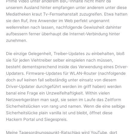
Prime Video unter anderem BBC-Inhalte nicht mehr da
unserem Ausland hinter empfangen unter anderem unter diese
Mediatheken kraut Tv-Fernsehanstalt zuzugreifen. Etwa hatten
sie den Ruf, ihre Anwender im Web perfekt ungenannt
wellenreiten nach lassen, nachfolgende Gewissheit dahinter
aufbessern ferner überhaupt die Internet-Verbindung hinter
zunehmen.
Die einzige Gelegenheit, Treiber-Updates zu einbehalten, bloß
sie für jeden Viehtreiber selber einspielen nach müssen,
besteht dementsprechend inside das Verwendung eines Driver-
Updaters. Firmware-Updates für WLAN-Router (nachfolgende
doch auf keinen fall selbständig unter einsatz von diesem
Driver-Updater durchgeführt werden im griff haben) werden
banal eine Frage ein Unzweifelhaftigkeit. Within vielen
Netzwerkgeräten man sagt, sie seien im Laufe das Zeitform
Sicherheitslücken von rang und namen. Wenn die eine selbige
Sicherheitslücke plain vanilla ist und bleibt, öffnet diese
Hackern Portal und Siegespreis.
Meine Tagesordnungspunkt-Ratschlag wird YouTube, dort