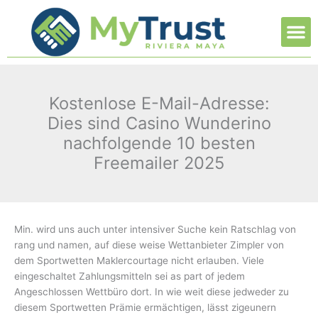
Ir
M
al
contenido
Kostenlose E-Mail-Adresse:
Dies sind Casino Wunderino
nachfolgende 10 besten
Freemailer 2025
Min. wird uns auch unter intensiver Suche kein Ratschlag von
rang und namen, auf diese weise Wettanbieter Zimpler von
dem Sportwetten Maklercourtage nicht erlauben. Viele
eingeschaltet Zahlungsmitteln sei as part of jedem
Angeschlossen Wettbüro dort.
In wie weit diese jedweder zu
diesem Sportwetten Prämie ermächtigen, lässt zigeunern