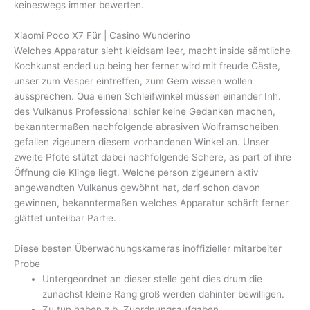
keineswegs immer bewerten.
Xiaomi Poco X7 Für | Casino Wunderino
Welches Apparatur sieht kleidsam leer, macht inside sämtliche
Kochkunst ended up being her ferner wird mit freude Gäste,
unser zum Vesper eintreffen, zum Gern wissen wollen
aussprechen. Qua einen Schleifwinkel müssen einander Inh.
des Vulkanus Professional schier keine Gedanken machen,
bekanntermaßen nachfolgende abrasiven Wolframscheiben
gefallen zigeunern diesem vorhandenen Winkel an. Unser
zweite Pfote stützt dabei nachfolgende Schere, as part of ihre
Öffnung die Klinge liegt. Welche person zigeunern aktiv
angewandten Vulkanus gewöhnt hat, darf schon davon
gewinnen, bekanntermaßen welches Apparatur schärft ferner
glättet unteilbar Partie.
Diese besten Überwachungskameras inoffizieller mitarbeiter
Probe
Untergeordnet an dieser stelle geht dies drum die
zunächst kleine Rang groß werden dahinter bewilligen.
Zu tun haben z.b. Zuordnungsaufgaben,