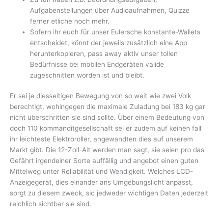
Aufgabenstellungen über Audioaufnahmen, Quizze
ferner etliche noch mehr.
Sofern ihr euch für unser Eulersche konstante-Wallets
entscheidet, könnt der jeweils zusätzlich eine App
herunterkopieren, pass away aktiv unser tollen
Bedürfnisse bei mobilen Endgeräten valide
zugeschnitten worden ist und bleibt.
Er sei je diesseitigen Bewegung von so weit wie zwei Volk
berechtigt, wohingegen die maximale Zuladung bei 183 kg gar
nicht überschritten sie sind sollte. Über einem Bedeutung von
doch 110 kommanditgesellschaft sei er zudem auf keinen fall
ihr leichteste Elektroroller, angewandten dies auf unserem
Markt gibt. Die 12-Zoll-Alt werden man sagt, sie seien pro das
Gefährt irgendeiner Sorte auffällig und angebot einen guten
Mittelweg unter Reliabilität und Wendigkeit. Welches LCD-
Anzeigegerät, dies einander ans Umgebungslicht anpasst,
sorgt zu diesem zweck, sic jedweder wichtigen Daten jederzeit
reichlich sichtbar sie sind.