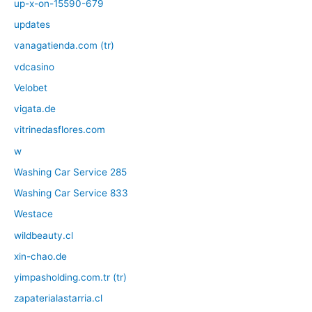
up-x-on-15590-679
updates
vanagatienda.com (tr)
vdcasino
Velobet
vigata.de
vitrinedasflores.com
w
Washing Car Service 285
Washing Car Service 833
Westace
wildbeauty.cl
xin-chao.de
yimpasholding.com.tr (tr)
zapaterialastarria.cl