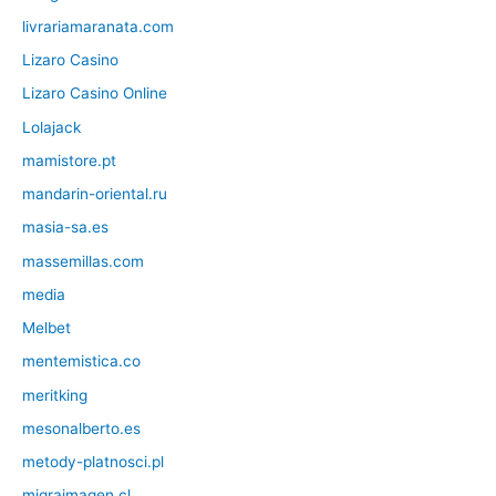
livrariamaranata.com
Lizaro Casino
Lizaro Casino Online
Lolajack
mamistore.pt
mandarin-oriental.ru
masia-sa.es
massemillas.com
media
Melbet
mentemistica.co
meritking
mesonalberto.es
metody-platnosci.pl
migraimagen.cl