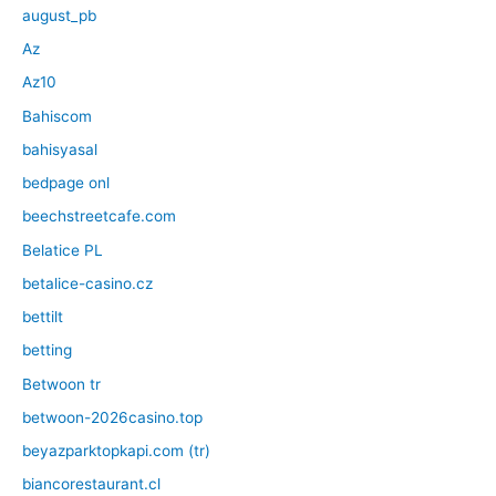
august_pb
Az
Az10
Bahiscom
bahisyasal
bedpage onl
beechstreetcafe.com
Belatice PL
betalice-casino.cz
bettilt
betting
Betwoon tr
betwoon-2026casino.top
beyazparktopkapi.com (tr)
biancorestaurant.cl