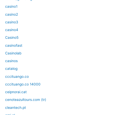
casino1
casino2
casino3
casino4
Casino5
casinofast
Casinolab
casinos
catalog
cccituango.co
cccituango.co 14000
ceipnorai.cat
cenoteazultours.com (tr)
cleantech.pt