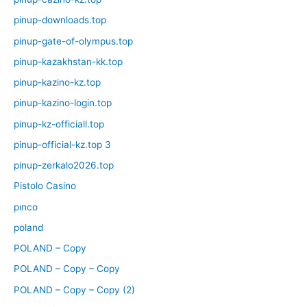
pinup-downloads.top
pinup-gate-of-olympus.top
pinup-kazakhstan-kk.top
pinup-kazino-kz.top
pinup-kazino-login.top
pinup-kz-officiall.top
pinup-official-kz.top 3
pinup-zerkalo2026.top
Pistolo Casino
pınco
poland
POLAND – Copy
POLAND – Copy – Copy
POLAND – Copy – Copy (2)