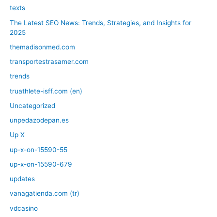
texts
The Latest SEO News: Trends, Strategies, and Insights for
2025
themadisonmed.com
transportestrasamer.com
trends
truathlete-isff.com (en)
Uncategorized
unpedazodepan.es
Up X
up-x-on-15590-55
up-x-on-15590-679
updates
vanagatienda.com (tr)
vdcasino