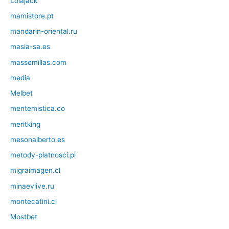
Lolajack
mamistore.pt
mandarin-oriental.ru
masia-sa.es
massemillas.com
media
Melbet
mentemistica.co
meritking
mesonalberto.es
metody-platnosci.pl
migraimagen.cl
minaevlive.ru
montecatini.cl
Mostbet