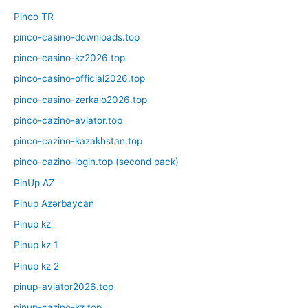
Pinco TR
pinco-casino-downloads.top
pinco-casino-kz2026.top
pinco-casino-official2026.top
pinco-casino-zerkalo2026.top
pinco-cazino-aviator.top
pinco-cazino-kazakhstan.top
pinco-cazino-login.top (second pack)
PinUp AZ
Pinup Azərbaycan
Pinup kz
Pinup kz 1
Pinup kz 2
pinup-aviator2026.top
pinup-cazino-kz.top