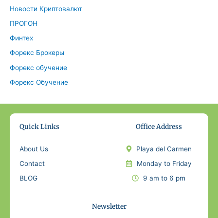
Новости Криптовалют
ПРОГОН
Финтех
Форекс Брокеры
Форекс обучение
Форекс Обучение
Quick Links
Office Address
About Us
Playa del Carmen
Contact
Monday to Friday
BLOG
9 am to 6 pm
Newsletter