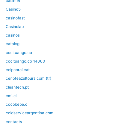
casino4
Casino5
casinofast
Casinolab
casinos
catalog
cccituango.co
cccituango.co 14000
ceipnorai.cat
cenoteazultours.com (tr)
cleantech.pt
cmi.cl
cocobebe.cl
coldserviceargentina.com
contacts