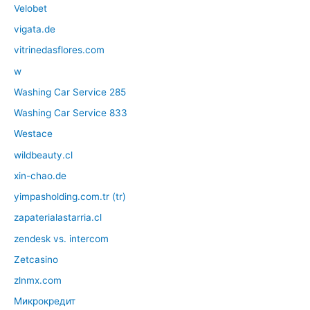
Velobet
vigata.de
vitrinedasflores.com
w
Washing Car Service 285
Washing Car Service 833
Westace
wildbeauty.cl
xin-chao.de
yimpasholding.com.tr (tr)
zapaterialastarria.cl
zendesk vs. intercom
Zetcasino
zlnmx.com
Микрокредит