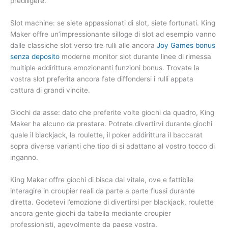
prediligere.
Slot machine: se siete appassionati di slot, siete fortunati. King
Maker offre un’impressionante silloge di slot ad esempio vanno
dalle classiche slot verso tre rulli alle ancora
Joy Games bonus
senza deposito
moderne monitor slot durante linee di rimessa
multiple addirittura emozionanti funzioni bonus. Trovate la
vostra slot preferita ancora fate diffondersi i rulli appata
cattura di grandi vincite.
Giochi da asse: dato che preferite volte giochi da quadro, King
Maker ha alcuno da prestare. Potrete divertirvi durante giochi
quale il blackjack, la roulette, il poker addirittura il baccarat
sopra diverse varianti che tipo di si adattano al vostro tocco di
inganno.
King Maker offre giochi di bisca dal vitale, ove e fattibile
interagire in croupier reali da parte a parte flussi durante
diretta. Godetevi l’emozione di divertirsi per blackjack, roulette
ancora gente giochi da tabella mediante croupier
professionisti, agevolmente da paese vostra.