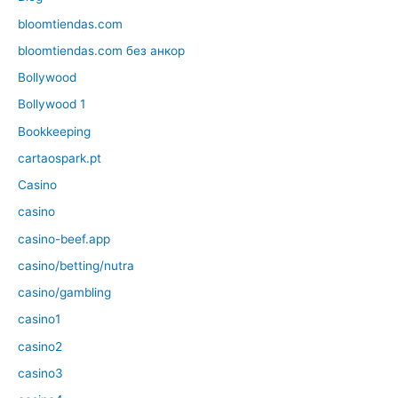
bloomtiendas.com
bloomtiendas.com без анкор
Bollywood
Bollywood 1
Bookkeeping
cartaospark.pt
Casino
casino
casino-beef.app
casino/betting/nutra
casino/gambling
casino1
casino2
casino3