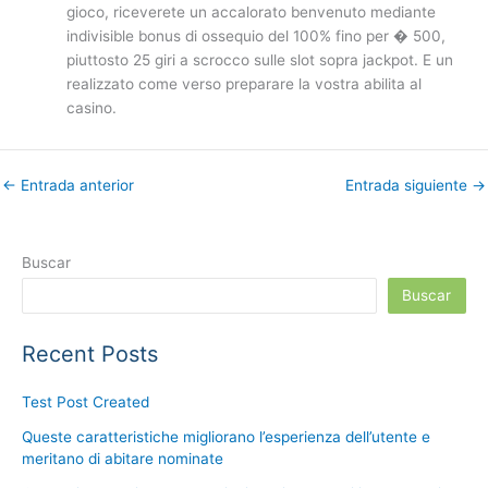
gioco, riceverete un accalorato benvenuto mediante
indivisible bonus di ossequio del 100% fino per � 500,
piuttosto 25 giri a scrocco sulle slot sopra jackpot. E un
realizzato come verso preparare la vostra abilita al
casino.
←
Entrada anterior
Entrada siguiente
→
Buscar
Buscar
Recent Posts
Test Post Created
Queste caratteristiche migliorano l’esperienza dell’utente e
meritano di abitare nominate