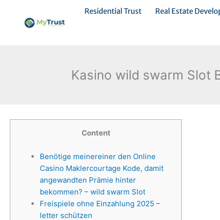
Ir
Residential Trust
Real Estate Devel
al
contenido
Kasino wild swarm Slot
Content
Benötige meinereiner den Online
Casino Maklercourtage Kode, damit
angewandten Prämie hinter
bekommen? – wild swarm Slot
Freispiele ohne Einzahlung 2025 –
letter schützen