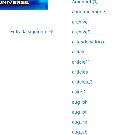
Amonbet (1)
announcements
archive
Entrada siguiente
→
archive9
artesdelvidrio.cl
article
article11
articles
articles_3
asino1
aug_bh
aug_bt
aug_rb
aug_sb