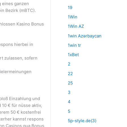
ig eines ganzen
19
coin Bezirk (mBTC).
1Win
hlossen Kasino Bonus
1Win AZ
1win Azərbaycan
espons hierbei in
1win tr
1xBet
t zulassen, sofern
2
Spielermeinungen
22
25
3
bloß Einzahlung und
4
10 € für nüsse aktiv,
5
erem 50 € kostenfrei
nterher kannst respons
5p-style.de(3)
 von Casinos qua Bonus