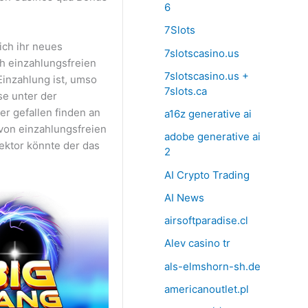
6
7Slots
ich ihr neues
7slotscasino.us
h einzahlungsfreien
7slotscasino.us +
Einzahlung ist, umso
7slots.ca
se unter der
r gefallen finden an
a16z generative ai
 von einzahlungsfreien
adobe generative ai
ektor könnte der das
2
AI Crypto Trading
AI News
airsoftparadise.cl
Alev casino tr
als-elmshorn-sh.de
americanoutlet.pl