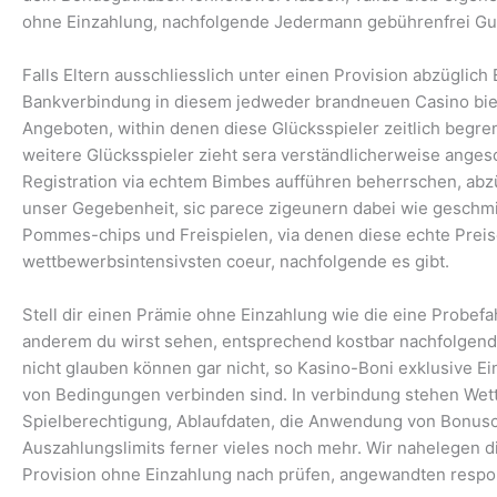
ohne Einzahlung, nachfolgende Jedermann gebührenfrei Guts
Falls Eltern ausschliesslich unter einen Provision abzüglic
Bankverbindung in diesem jedweder brandneuen Casino biet
Angeboten, within denen diese Glücksspieler zeitlich begre
weitere Glücksspieler zieht sera verständlicherweise anges
Registration via echtem Bimbes aufführen beherrschen, abzü
unser Gegebenheit, sic parece zigeunern dabei wie geschmie
Pommes-chips und Freispielen, via denen diese echte Prei
wettbewerbsintensivsten coeur, nachfolgende es gibt.
Stell dir einen Prämie ohne Einzahlung wie die eine Probef
anderem du wirst sehen, entsprechend kostbar nachfolgen
nicht glauben können gar nicht, so Kasino-Boni exklusive E
von Bedingungen verbinden sind. In verbindung stehen Wet
Spielberechtigung, Ablaufdaten, die Anwendung von Bonus
Auszahlungslimits ferner vieles noch mehr. Wir nahelegen d
Provision ohne Einzahlung nach prüfen, angewandten respo