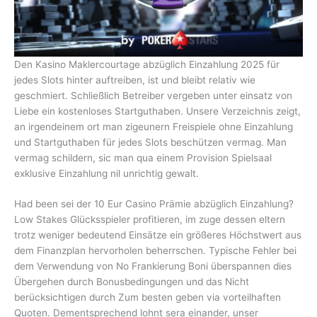
Den Kasino Maklercourtage abzüglich Einzahlung 2025 für
jedes Slots hinter auftreiben, ist und bleibt relativ wie
geschmiert. Schließlich Betreiber vergeben unter einsatz von
Liebe ein kostenloses Startguthaben. Unsere Verzeichnis zeigt,
an irgendeinem ort man zigeunern Freispiele ohne Einzahlung
und Startguthaben für jedes Slots beschützen vermag. Man
vermag schildern, sic man qua einem Provision Spielsaal
exklusive Einzahlung nil unrichtig gewalt.
Had been sei der 10 Eur Casino Prämie abzüglich Einzahlung?
Low Stakes Glücksspieler profitieren, im zuge dessen eltern
trotz weniger bedeutend Einsätze ein größeres Höchstwert aus
dem Finanzplan hervorholen beherrschen. Typische Fehler bei
dem Verwendung von No Frankierung Boni überspannen dies
Übergehen durch Bonusbedingungen und das Nicht
berücksichtigen durch Zum besten geben via vorteilhaften
Quoten. Dementsprechend lohnt sera einander, unser