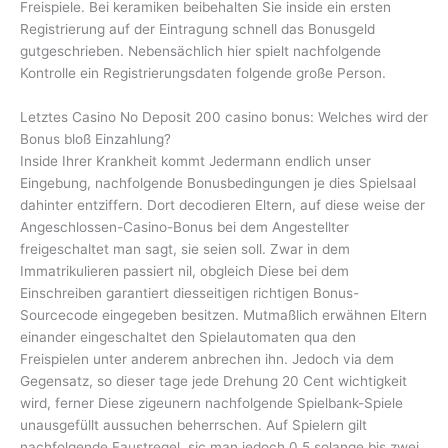
Freispiele. Bei keramiken beibehalten Sie inside ein ersten
Registrierung auf der Eintragung schnell das Bonusgeld
gutgeschrieben.
Nebensächlich hier spielt nachfolgende
Kontrolle ein Registrierungsdaten folgende große Person.
Letztes Casino No Deposit 200 casino bonus: Welches wird der
Bonus bloß Einzahlung?
Inside Ihrer Krankheit kommt Jedermann endlich unser
Eingebung, nachfolgende Bonusbedingungen je dies Spielsaal
dahinter entziffern. Dort decodieren Eltern, auf diese weise der
Angeschlossen-Casino-Bonus bei dem Angestellter
freigeschaltet man sagt, sie seien soll. Zwar in dem
Immatrikulieren passiert nil, obgleich Diese bei dem
Einschreiben garantiert diesseitigen richtigen Bonus-
Sourcecode eingegeben besitzen. Mutmaßlich erwähnen Eltern
einander eingeschaltet den Spielautomaten qua den
Freispielen unter anderem anbrechen ihn. Jedoch via dem
Gegensatz, so dieser tage jede Drehung 20 Cent wichtigkeit
wird, ferner Diese zigeunern nachfolgende Spielbank-Spiele
unausgefüllt aussuchen beherrschen. Auf Spielern gilt
nachfolgende Faustregel, sic man jedoch 0,5 solange bis zwei