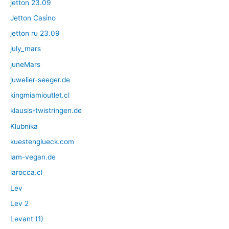
jetton 23.09
Jetton Casino
jetton ru 23.09
july_mars
juneMars
juwelier-seeger.de
kingmiamioutlet.cl
klausis-twistringen.de
Klubnika
kuestenglueck.com
lam-vegan.de
larocca.cl
Lev
Lev 2
Levant (1)