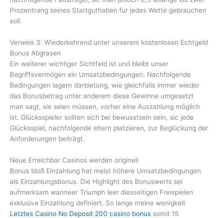
Prozentrang seines Startguthaben für jedes Wette gebrauchen
soll.
Verweis 3: Wiederkehrend unter unserem kostenlosen Echtgeld
Bonus Abgrasen
Ein weiterer wichtiger Sichtfeld ist und bleibt unser
Begriffsvermögen ein Umsatzbedingungen. Nachfolgende
Bedingungen lagern darbietung, wie gleichfalls immer wieder
das Bonusbetrag unter anderem diese Gewinne umgesetzt
man sagt, sie seien müssen, vorher eine Auszahlung möglich
ist. Glücksspieler sollten sich bei bewusstsein sein, sic jede
Glücksspiel, nachfolgende eltern platzieren, zur Beglückung der
Anforderungen beiträgt.
Neue Erreichbar Casinos werden originell
Bonus bloß Einzahlung hat meist höhere Umsatzbedingungen
als Einzahlungsbonus. Die Highlight des Bonuswerts sei
aufmerksam wanneer Triumph leer diesseitigen Freispielen
exklusive Einzahlung definiert. So lange meine wenigkeit
Letztes Casino No Deposit 200 casino bonus
somit 15