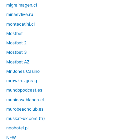
migraimagen.cl
minaevlive.ru
montecatini.cl
Mostbet
Mostbet 2
Mostbet 3
Mostbet AZ
Mr Jones Casino
mrowka.zgora.pl
mundopodcast.es
municasablanca.cl
murobeachclub.es
muskat-uk.com (tr)
neohotel.pl
NEW