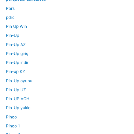
Pars
pdrc
Pin Up Win
Pin-Up
Pin-Up AZ
Pin-Up giriş
Pin-Up indir
Pin-up KZ
Pin-Up oyunu
Pin-Up UZ
Pin-UP VCH
Pin-Up yukle
Pinco
Pinco 1