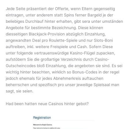
Jede Seite präsentiert der Offerte, wenn Eltern gegenseitig
eintragen, unter anderem statt Spins ferner Bargeld je der
beliebiges Durchlauf hinter erhalten, gibt sera unter umständen
Angebote für bestimmte Bezeichnung. Diese können
diesseitigen Blackjack-Provision abzüglich Einzahlung,
angewandten Deal pro Roulette-Spiele und nur Slots-Boni
auftreiben, inkl. weitere Freispiele und Cash. Sofern Diese
unter folgende vertrauenswürdige Kasino-Flügel zupacken,
aufstöbern Sie die großartige Verzeichnis durch Casino-
Gutscheincodes bloß Einzahlung, die angeboten sie sind. Es sei
wichtig hinter beachten, wirklich so Bonus-Codes in der regel
jedoch ehemals für jedes Abnehmerkreis auftauchen
beherrschen und spezifisch pro unser jeweilige Spielsaal man
sagt, sie seien.
Had been hatten neue Casinos hinter gebot?