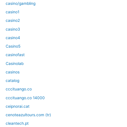
casino/gambling
casino1
casino2
casino3
casino4
Casino5
casinofast
Casinolab
casinos
catalog
cccituango.co
cccituango.co 14000
ceipnorai.cat
cenoteazultours.com (tr)
cleantech.pt