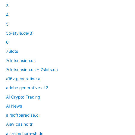
3
4
5
5p-style.de(3)
6
7Slots
7slotscasino.us
7slotscasino.us + 7slots.ca
a16z generative ai
adobe generative ai 2
AI Crypto Trading
AI News
airsoftparadise.cl
Alev casino tr
als-elmshorn-sh.de