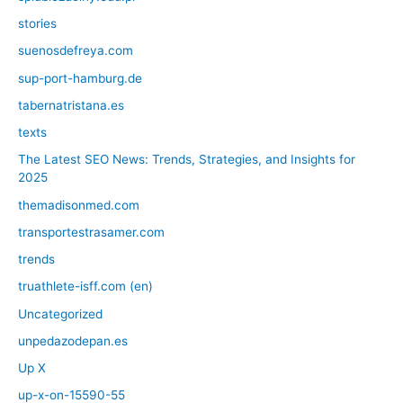
stories
suenosdefreya.com
sup-port-hamburg.de
tabernatristana.es
texts
The Latest SEO News: Trends, Strategies, and Insights for
2025
themadisonmed.com
transportestrasamer.com
trends
truathlete-isff.com (en)
Uncategorized
unpedazodepan.es
Up X
up-x-on-15590-55