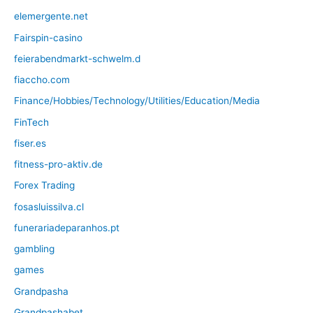
elemergente.net
Fairspin-casino
feierabendmarkt-schwelm.d
fiaccho.com
Finance/Hobbies/Technology/Utilities/Education/Media
FinTech
fiser.es
fitness-pro-aktiv.de
Forex Trading
fosasluissilva.cl
funerariadeparanhos.pt
gambling
games
Grandpasha
Grandpashabet