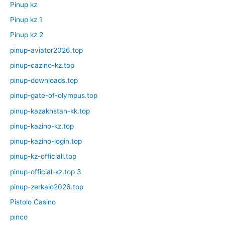
Pinup kz
Pinup kz 1
Pinup kz 2
pinup-aviator2026.top
pinup-cazino-kz.top
pinup-downloads.top
pinup-gate-of-olympus.top
pinup-kazakhstan-kk.top
pinup-kazino-kz.top
pinup-kazino-login.top
pinup-kz-officiall.top
pinup-official-kz.top 3
pinup-zerkalo2026.top
Pistolo Casino
pınco