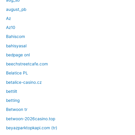
aug_sb
august_pb
Az
Az10
Bahiscom
bahisyasal
bedpage onl
beechstreetcafe.com
Belatice PL
betalice-casino.cz
bettilt
betting
Betwoon tr
betwoon-2026casino.top
beyazparktopkapi.com (tr)