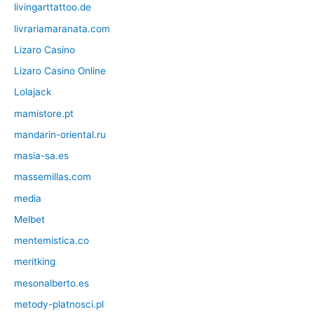
livingarttattoo.de
livrariamaranata.com
Lizaro Casino
Lizaro Casino Online
Lolajack
mamistore.pt
mandarin-oriental.ru
masia-sa.es
massemillas.com
media
Melbet
mentemistica.co
meritking
mesonalberto.es
metody-platnosci.pl