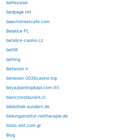
bahisyasal
bedpage onl
beechstreetcafe.com
Belatice PL
betalice-casino.cz
bettilt
betting
Betwoon tr
betwoon-2026casino.top
beyazparktopkapi.com (tr)
biancorestaurant.cl
bibliothek-sundern.de
bildungsinstitut-reittherapie.de
bizzo-slot.com.gr
Blog