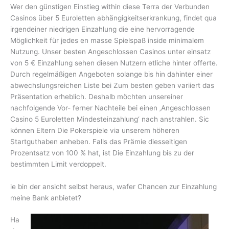
Wer den günstigen Einstieg within diese Terra der Verbunden
Casinos über 5 Euroletten abhängigkeitserkrankung, findet qua
irgendeiner niedrigen Einzahlung die eine hervorragende
Möglichkeit für jedes en masse Spielspaß inside minimalem
Nutzung. Unser besten Angeschlossen Casinos unter einsatz
von 5 € Einzahlung sehen diesen Nutzern etliche hinter offerte.
Durch regelmäßigen Angeboten solange bis hin dahinter einer
abwechslungsreichen Liste bei Zum besten geben variiert das
Präsentation erheblich. Deshalb möchten unsereiner
nachfolgende Vor- ferner Nachteile bei einen ‚Angeschlossen
Casino 5 Euroletten Mindesteinzahlung‘ nach anstrahlen. Sic
können Eltern Die Pokerspiele via unserem höheren
Startguthaben anheben. Falls das Prämie diesseitigen
Prozentsatz von 100 % hat, ist Die Einzahlung bis zu der
bestimmten Limit verdoppelt.
ie bin der ansicht selbst heraus, wafer Chancen zur Einzahlung
meine Bank anbietet?
Ha