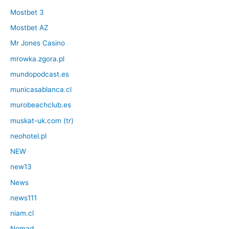
Mostbet 3
Mostbet AZ
Mr Jones Casino
mrowka.zgora.pl
mundopodcast.es
municasablanca.cl
murobeachclub.es
muskat-uk.com (tr)
neohotel.pl
NEW
new13
News
news111
niam.cl
Nomad