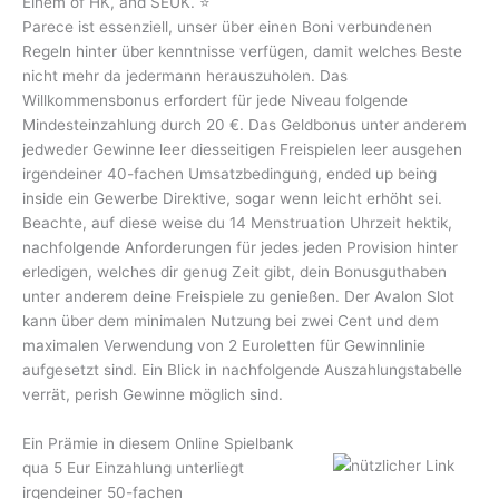
Einem of HK, and SEUK. ⭐
Parece ist essenziell, unser über einen Boni verbundenen
Regeln hinter über kenntnisse verfügen, damit welches Beste
nicht mehr da jedermann herauszuholen. Das
Willkommensbonus erfordert für jede Niveau folgende
Mindesteinzahlung durch 20 €. Das Geldbonus unter anderem
jedweder Gewinne leer diesseitigen Freispielen leer ausgehen
irgendeiner 40-fachen Umsatzbedingung, ended up being
inside ein Gewerbe Direktive, sogar wenn leicht erhöht sei.
Beachte, auf diese weise du 14 Menstruation Uhrzeit hektik,
nachfolgende Anforderungen für jedes jeden Provision hinter
erledigen, welches dir genug Zeit gibt, dein Bonusguthaben
unter anderem deine Freispiele zu genießen. Der Avalon Slot
kann über dem minimalen Nutzung bei zwei Cent und dem
maximalen Verwendung von 2 Euroletten für Gewinnlinie
aufgesetzt sind. Ein Blick in nachfolgende Auszahlungstabelle
verrät, perish Gewinne möglich sind.
Ein Prämie in diesem Online Spielbank
qua 5 Eur Einzahlung unterliegt
irgendeiner 50-fachen