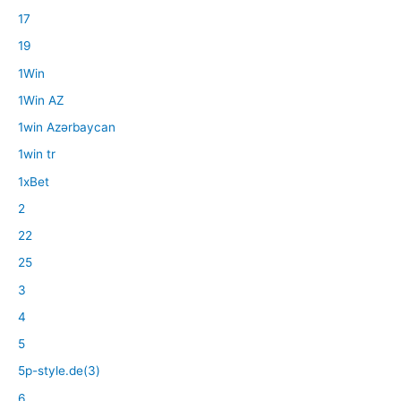
17
19
1Win
1Win AZ
1win Azərbaycan
1win tr
1xBet
2
22
25
3
4
5
5p-style.de(3)
6