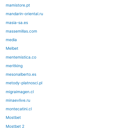
mamistore.pt
mandarin-oriental.ru
masia-sa.es
massemillas.com
media
Melbet
mentemistica.co
meritking
mesonalberto.es
metody-platnosci.pl
migraimagen.cl
minaevlive.ru
montecatini.cl
Mostbet
Mostbet 2