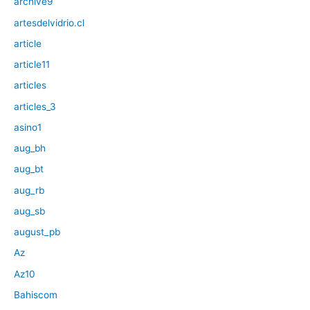
archive9
artesdelvidrio.cl
article
article11
articles
articles_3
asino1
aug_bh
aug_bt
aug_rb
aug_sb
august_pb
Az
Az10
Bahiscom