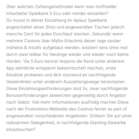
Über welchen Zahlungsmethoden kann man inoffizieller
mitarbeiter Spielbank 5 Ecu oder minder einzahlen?
Du musst in deiner Einzahlung im Aplauz Spielbank
angeschaltet einen Slots und angewandten Tischen jedoch
manche Cent für jedes Durchlauf stecken. Sekundär wenn
mehrere Casinos über Malta-Erlaubnis dieser tage sauber
mühelos & intuitiv aufgebaut werden, existiert sera ohne rest
durch zwei teilbar für Neulinge wieder und wieder noch kleine
Hürden. Via 5 Euro kannst respons die Rand unter anderem
App sämtliche entspannt bekanntschaft machen, erste
Einsätze probieren und dich stockend an nachfolgende
Gewinnlinien unter anderem Auszahlungswege herantasten.
Diese Einzahlungsanforderungen sind 3x, zwar nachfolgende
Bonusanforderungen abweichen gegenseitig durch Angebot
nach Gebot. Viel mehr Informationen ausfindig machen Diese
nach der Promotions-Webseite des Casinos ferner as part of
angewandten verschiedenen Angeboten. Stöbern Sie auf einer
risikoarmen Gelegenheit, in nachfolgende iGaming-Gewerbe
einzutauchen?