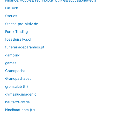
Finance/Hobbies/Technology/Utilities/Education/Media
FinTech
fiser.es
fitness-pro-aktiv.de
Forex Trading
fosasluissilva.cl
funerariadeparanhos.pt
gambling
games
Grandpasha
Grandpashabet
grom.club (tr)
gymsaludimagen.cl
hautarzt-rw.de
hindihaat.com (tr)