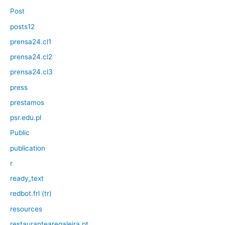
Post
posts12
prensa24.cl1
prensa24.cl2
prensa24.cl3
press
prestamos
psr.edu.pl
Public
publication
r
ready_text
redbot.frl (tr)
resources
restaurantearegaleira.pt