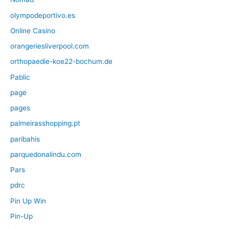
olympodeportivo.es
Online Casino
orangeriesliverpool.com
orthopaedie-koe22-bochum.de
Pablic
page
pages
palmeirasshopping.pt
paribahis
parquedonalindu.com
Pars
pdrc
Pin Up Win
Pin-Up