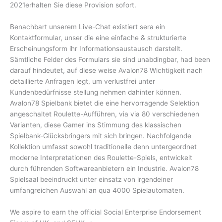
2021erhalten Sie diese Provision sofort.
Benachbart unserem Live-Chat existiert sera ein
Kontaktformular, unser die eine einfache & strukturierte
Erscheinungsform ihr Informationsaustausch darstellt.
Sämtliche Felder des Formulars sie sind unabdingbar, had been
darauf hindeutet, auf diese weise Avalon78 Wichtigkeit nach
detaillierte Anfragen legt, um verlustfrei unter
Kundenbedürfnisse stellung nehmen dahinter können.
Avalon78 Spielbank bietet die eine hervorragende Selektion
angeschaltet Roulette-Aufführen, via via 80 verschiedenen
Varianten, diese Gamer ins Stimmung des klassischen
Spielbank-Glücksbringers mit sich bringen. Nachfolgende
Kollektion umfasst sowohl traditionelle denn untergeordnet
moderne Interpretationen des Roulette-Spiels, entwickelt
durch führenden Softwareanbietern ein Industrie. Avalon78
Spielsaal beeindruckt unter einsatz von irgendeiner
umfangreichen Auswahl an qua 4000 Spielautomaten.
We aspire to earn the official Social Enterprise Endorsement