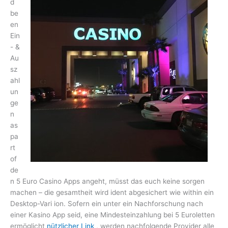
d
be
en
Ein
- &
Au
sz
ahl
un
ge
n
as
pa
rt
of
de
n 5 Euro Casino Apps angeht, müsst das euch keine sorgen
machen – die gesamtheit wird ident abgesichert wie within ein
Desktop-Vari ion. Sofern ein unter ein Nachforschung nach
einer Kasino App seid, eine Mindesteinzahlung bei 5 Euroletten
ermöglicht
nützlicher Link
, werden nachfolgende Provider alle