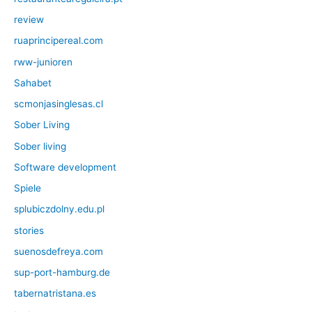
review
ruaprincipereal.com
rww-junioren
Sahabet
scmonjasinglesas.cl
Sober Living
Sober living
Software development
Spiele
splubiczdolny.edu.pl
stories
suenosdefreya.com
sup-port-hamburg.de
tabernatristana.es