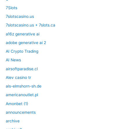
7Slots
7slotscasino.us
7slotscasino.us + 7slots.ca
a16z generative ai
adobe generative ai 2
AI Crypto Trading
AI News
airsoftparadise.cl
Alev casino tr
als-elmshorn-sh.de
americanoutlet.pl
Amonbet (1)
announcements
archive