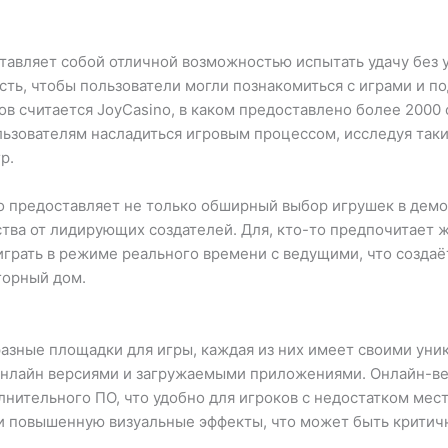
тавляет собой отличной возможностью испытать удачу без 
ь, чтобы пользователи могли познакомиться с играми и п
в считается JoyCasino, в каком предоставлено более 2000 
зователям насладиться игровым процессом, исследуя такие
р.
но предоставляет не только обширный выбор игрушек в дем
тва от лидирующих создателей. Для, кто-то предпочитает ж
играть в режиме реального времени с ведущими, что создаё
горный дом.
азные площадки для игры, каждая из них имеет своими ун
онлайн версиями и загружаемыми приложениями. Онлайн-в
лнительного ПО, что удобно для игроков с недостатком мест
и повышенную визуальные эффекты, что может быть критич