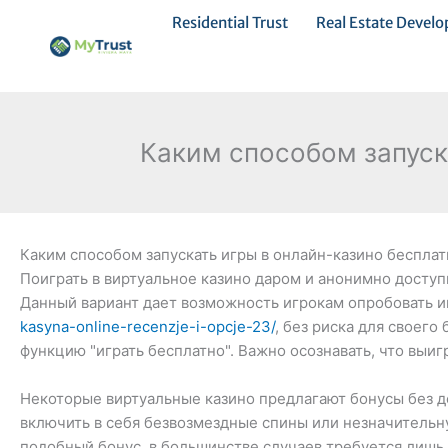
Ir
Residential Trust
Real Estate Devel
al
contenido
Каким способом запуска
Каким способом запускать игры в онлайн-казино бесплат
Поиграть в виртуальное казино даром и анонимно досту
Данный вариант дает возможность игрокам опробовать и
kasyna-online-recenzje-i-opcje-23/
, без риска для своего
функцию "играть бесплатно". Важно осознавать, что вы
Некоторые виртуальные казино предлагают бонусы без д
включить в себя безвозмездные спины или незначительн
подобный бонус, в большинстве случаев требуется лишь