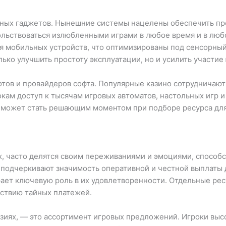
сных гаджетов. Нынешние системы нацелены обеспечить п
вольствоваться излюбленными играми в любое время и в лю
 мобильных устройств, что оптимизированы под сенсорный
ько улучшить простоту эксплуатации, но и усилить участие
тов и провайдеров софта. Популярные казино сотрудничают
рокам доступ к тысячам игровых автоматов, настольных игр 
 может стать решающим моментом при подборе ресурса для
, часто делятся своим переживаниями и эмоциями, способс
 подчеркивают значимость оперативной и честной выплаты 
рает ключевую роль в их удовлетворенности. Отдельные ре
тствию тайных платежей.
нзиях, — это ассортимент игровых предложений. Игроки вы