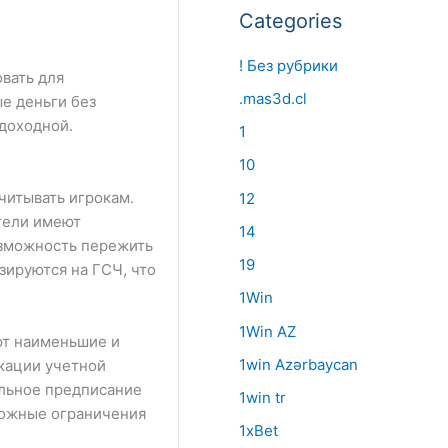
Categories
! Без рубрики
вать для
.mas3d.cl
ые деньги без
 доходной.
1
10
читывать игрокам.
12
тели имеют
14
озможность пережить
19
зируются на ГСЧ, что
1Win
1Win AZ
ют наименьшие и
1win Azərbaycan
икации учетной
ельное предписание
1win tr
можные ограничения
1xBet