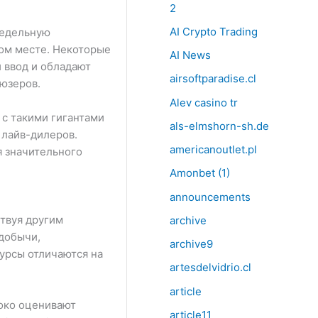
2
AI Crypto Trading
редельную
бом месте. Некоторые
AI News
 ввод и обладают
airsoftparadise.cl
 юзеров.
Alev casino tr
 с такими гигантами
als-elmshorn-sh.de
и лайв-дилеров.
americanoutlet.pl
 значительного
Amonbet (1)
announcements
твуя другим
archive
добычи,
archive9
сурсы отличаются на
artesdelvidrio.cl
article
соко оценивают
article11