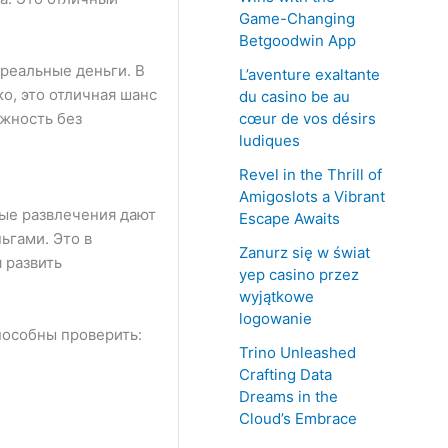
Game-Changing
Betgoodwin App
реальные деньги. В
L’aventure exaltante
о, это отличная шанс
du casino be au
cœur de vos désirs
ожность без
ludiques
Revel in the Thrill of
Amigoslots a Vibrant
вые развлечения дают
Escape Awaits
ьгами. Это в
Zanurz się w świat
 развить
yep casino przez
wyjątkowe
logowanie
пособны проверить:
Trino Unleashed
Crafting Data
Dreams in the
Cloud’s Embrace