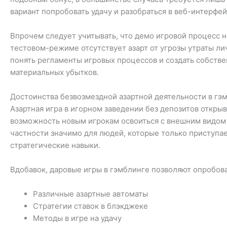
вариант попробовать удачу и разобраться в веб-интерфе
Впрочем следует учитывать, что демо игровой процесс 
тестовом-режиме отсутствует азарт от угрозы утраты ли
понять регламенты игровых процессов и создать собстве
материальных убытков.
Достоинства безвозмездной азартной деятельности в гэ
Азартная игра в игорном заведении без депозитов откр
возможность новым игрокам освоиться с внешним видом 
частности значимо для людей, которые только приступае
стратегические навыки.
Вдобавок, даровые игры в гэмблинге позволяют опробов
Различные азартные автоматы
Стратегии ставок в блэкджеке
Методы в игре на удачу