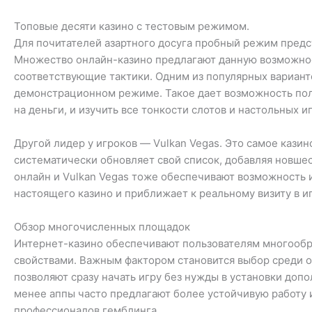
Топовые десяти казино с тестовым режимом.
Для почитателей азартного досуга пробный режим предс
Множество онлайн-казино предлагают данную возможност
соответствующие тактики. Одним из популярных варианто
демонстрационном режиме. Такое дает возможность поль
на деньги, и изучить все тонкости слотов и настольных иг
Другой лидер у игроков — Vulkan Vegas. Это самое кази
систематически обновляет свой список, добавляя новшес
онлайн и Vulkan Vegas тоже обеспечивают возможность 
настоящего казино и приближает к реальному визиту в и
Обзор многочисленных площадок
Интернет-казино обеспечивают пользователям многообр
свойствами. Важным фактором становится выбор среди 
позволяют сразу начать игру без нужды в установки допо
менее аппы часто предлагают более устойчивую работу 
профессионалов гемблинга.