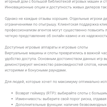
игорный дом с большой библиотекой игровых машин и сто
Инновационные опции и доступность живых дилеров такж
Однако не каждые отзывы хорошие. Отдельные игроки д
ограничениями по отыгрышу. Клиентская поддержка клиен
профессионализм агентов могут существенно повысить л
четкую представление об онлайн казино и их надежности
Доступные игровые аппараты и игровые слоты
Виртуальные машины и слоты превратились в важной час
удобство доступа. Основным достоинством данных игр в
демонстрируют множество разновидностей слотов, начи
историями и бонусными раундами.
Для людей, которые хочет по максимуму оптимально исп
Возврат геймеру (RTP): выбирайте слоты с больш
Изменчивость: выберите свой порог риска, отдава
Дополнительные функции: наличие безвозмездных с