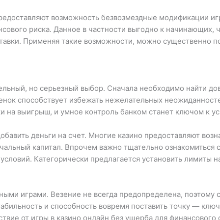
предоставляют возможность безвозмездные модификации игр
сового риска. Данное в частности выгодно к начинающих, 
ставки. Применяя такие возможности, можно существенно п
тельный, но серьезный выбор. Сначала необходимо найти дов
ценок способствует избежать нежелательных неожиданност
и на выигрыш, и умное контроль банком станет ключом к у
добавить деньги на счет. Многие казино предоставляют возн
ачальный капитал. Впрочем важно тщательно ознакомиться с
условий. Категорически предлагается установить лимиты на
тными играми. Везение не всегда предопределена, поэтому 
табильность и способность вовремя поставить точку — клю
ствие от игры в казино онлайн без ущерба для финансового 