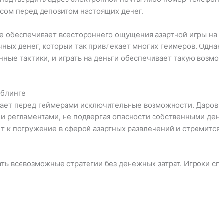
йсом перед депозитом настоящих денег.
не обеспечивает всестороннего ощущения азартной игры на 
чных денег, который так привлекает многих геймеров. Однак
нные тактики, и играть на деньги обеспечивает такую возм
мблинге
ывает перед геймерами исключительные возможности. Даро
и регламентами, не подвергая опасности собственными ден
т к погружение в сферой азартных развлечений и стремится
ать всевозможные стратегии без денежных затрат. Игроки с